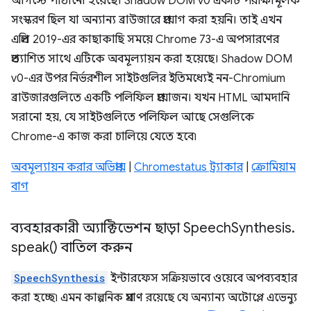
আগস্টে পাঠানো হয়েছে। Shadow DOM v0 একটি পরীক্ষামূলক
সংস্করণ ছিল যা অন্যান্য ব্রাউজারে প্রয়োগ করা হয়নি। তাই এখন
এপ্রিল 2019-এর কাছাকাছি সময়ে Chrome 73-এ অপসারণের
প্রত্যাশিত সাথে এটিকে অবমূল্যায়ন করা হয়েছে। Shadow DOM
v0-এর উপর নির্ভরশীল সাইটগুলির ইতিমধ্যেই নন-Chromium
ব্রাউজারগুলিতে একটি পলিফিল প্রয়োজন। যখন HTML আমদানি
সরানো হয়, যে সাইটগুলিতে পলিফিল আছে সেগুলিকে
Chrome-এ কাজ করা চালিয়ে যেতে হবে৷
অবমূল্যায়ন করার অভিপ্রায়
|
Chromestatus ট্র্যাকার
|
ক্রোমিয়াম
বাগ
ব্যবহারকারী অ্যাক্টিভেশন ছাড়া Speech
Synthesis
.
speak(
) বাতিল করুন
SpeechSynthesis
ইন্টারফেস সক্রিয়ভাবে ওয়েবে অপব্যবহার
করা হচ্ছে৷ এমন কাল্পনিক প্রমাণ রয়েছে যে অন্যান্য অটোপ্লে এভেন্যু