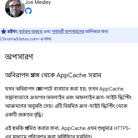
Joe Medley
দ্রষ্টব্য:
বর্তমান অবচয়
এবং
পূর্ববর্তী অপসারণের
তালিকার জন্য
ChromeStatus.com-এ যান৷
অপসারণ
অনিরাপদ প্রসঙ্গ থেকে App
Cache সরান
যখন অনিরাপদ প্রেক্ষাপটে ব্যবহার করা হয়, তখন AppCache
সম্ভাব্যভাবে
ক্রমাগত
অনলাইন এবং অফলাইন ক্রস-সাইট স্ক্রিপ্টিং
আক্রমণের অনুমতি দেয়। এটি নিয়মিত ক্রস-সাইট স্ক্রিপ্টিং থেকে
একটি গুরুতর বৃদ্ধি।
এই হুমকি প্রশমিত করার জন্য, AppCache এখন শুধুমাত্র HTTPS-
এর মাধ্যমে পরিবেশন করা অরিজিনে সমর্থিত।