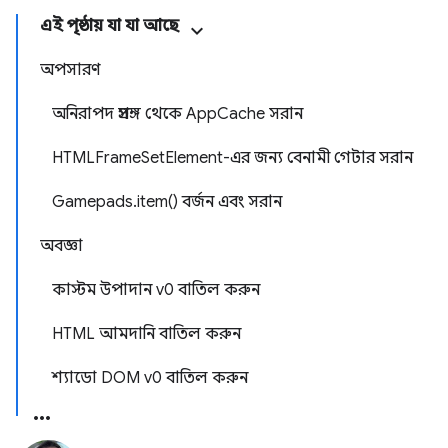
এই পৃষ্ঠায় যা যা আছে
অপসারণ
অনিরাপদ প্রসঙ্গ থেকে AppCache সরান
HTMLFrameSetElement-এর জন্য বেনামী গেটার সরান
Gamepads.item() বর্জন এবং সরান
অবজ্ঞা
কাস্টম উপাদান v0 বাতিল করুন
HTML আমদানি বাতিল করুন
শ্যাডো DOM v0 বাতিল করুন