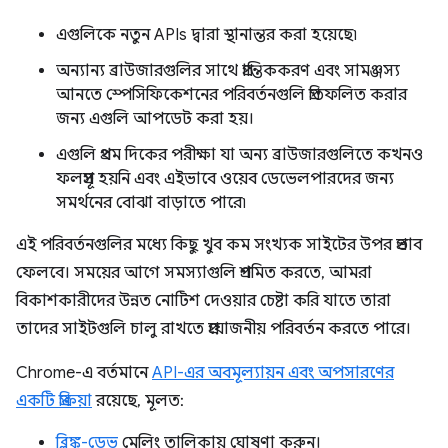
এগুলিকে নতুন APIs দ্বারা স্থানান্তর করা হয়েছে৷
অন্যান্য ব্রাউজারগুলির সাথে প্রান্তিককরণ এবং সামঞ্জস্য
আনতে স্পেসিফিকেশনের পরিবর্তনগুলি প্রতিফলিত করার
জন্য এগুলি আপডেট করা হয়।
এগুলি প্রথম দিকের পরীক্ষা যা অন্য ব্রাউজারগুলিতে কখনও
ফলপ্রসূ হয়নি এবং এইভাবে ওয়েব ডেভেলপারদের জন্য
সমর্থনের বোঝা বাড়াতে পারে৷
এই পরিবর্তনগুলির মধ্যে কিছু খুব কম সংখ্যক সাইটের উপর প্রভাব
ফেলবে। সময়ের আগে সমস্যাগুলি প্রশমিত করতে, আমরা
বিকাশকারীদের উন্নত নোটিশ দেওয়ার চেষ্টা করি যাতে তারা
তাদের সাইটগুলি চালু রাখতে প্রয়োজনীয় পরিবর্তন করতে পারে।
Chrome-এ বর্তমানে
API-এর অবমূল্যায়ন এবং অপসারণের
একটি প্রক্রিয়া
রয়েছে, মূলত:
ব্লিঙ্ক-ডেভ
মেলিং তালিকায় ঘোষণা করুন।