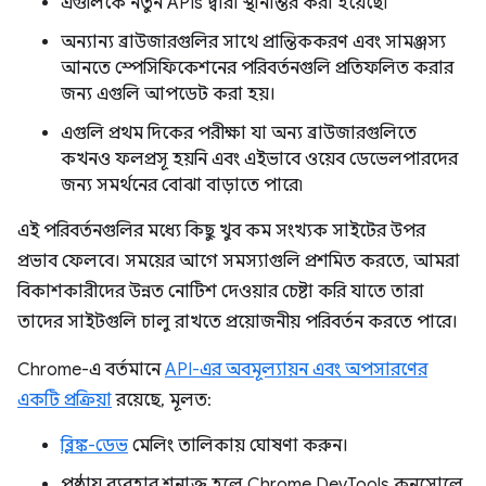
এগুলিকে নতুন APIs দ্বারা স্থানান্তর করা হয়েছে৷
অন্যান্য ব্রাউজারগুলির সাথে প্রান্তিককরণ এবং সামঞ্জস্য
আনতে স্পেসিফিকেশনের পরিবর্তনগুলি প্রতিফলিত করার
জন্য এগুলি আপডেট করা হয়।
এগুলি প্রথম দিকের পরীক্ষা যা অন্য ব্রাউজারগুলিতে
কখনও ফলপ্রসূ হয়নি এবং এইভাবে ওয়েব ডেভেলপারদের
জন্য সমর্থনের বোঝা বাড়াতে পারে৷
এই পরিবর্তনগুলির মধ্যে কিছু খুব কম সংখ্যক সাইটের উপর
প্রভাব ফেলবে। সময়ের আগে সমস্যাগুলি প্রশমিত করতে, আমরা
বিকাশকারীদের উন্নত নোটিশ দেওয়ার চেষ্টা করি যাতে তারা
তাদের সাইটগুলি চালু রাখতে প্রয়োজনীয় পরিবর্তন করতে পারে।
Chrome-এ বর্তমানে
API-এর অবমূল্যায়ন এবং অপসারণের
একটি প্রক্রিয়া
রয়েছে, মূলত:
ব্লিঙ্ক-ডেভ
মেলিং তালিকায় ঘোষণা করুন।
পৃষ্ঠায় ব্যবহার শনাক্ত হলে Chrome DevTools কনসোলে