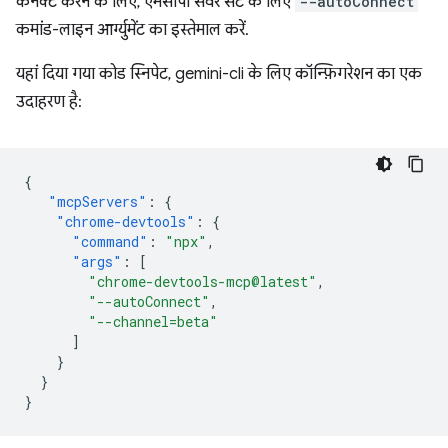
कनेक्ट करने के लिए, एमसीपी सर्वर सेट के लिए
--autoConnect
कमांड-लाइन आर्ग्युमेंट का इस्तेमाल करें.
यहां दिया गया कोड स्निपेट, gemini-cli के लिए कॉन्फ़िगरेशन का एक
उदाहरण है:
{
"mcpServers"
:
{
"chrome-devtools"
:
{
"command"
:
"npx"
,
"args"
:
[
"chrome-devtools-mcp@latest"
,
"--autoConnect"
,
"--channel=beta"
]
}
}
}