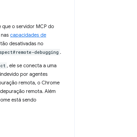
e que o servidor MCP do
a nas
capacidades de
stão desativadas no
spect#remote-debugging
.
ect
, ele se conecta a uma
 indevido por agentes
epuração remota, o Chrome
de depuração remota. Além
rome está sendo