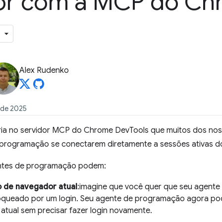
or com a MCP do Ch
Alex Rudenko
 de 2025
a no servidor MCP do Chrome DevTools que muitos dos noss
programação se conectarem diretamente a sessões ativas d
entes de programação podem:
o de navegador atual
:imagine que você quer que seu agente
oqueado por um login. Seu agente de programação agora po
tual sem precisar fazer login novamente.