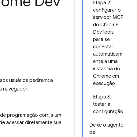
rome Dev
Etapa 2:
configurar o
servidor MCP
do Chrome
DevTools
para se
conectar
automaticam
ente a uma
instância do
Chrome em
os usuários pediram: a
execução
o navegador.
Etapa 3:
testar a
configuração
 de programação corrija um
de acessar diretamente sua
Deixe o agente
de