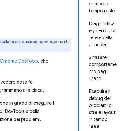
codice in
tempo reale
Diagnosticar
e gli errori di
rete e della
stallarlo per qualsiasi agente, consulta
console
Simulare il
i Chrome DevTools
, che
comportame
nto degli
utenti
 vedere cosa fa
ogrammano alla cieca.
Eseguire il
debug dei
ono in grado di eseguire il
problemi di
di DevTools e delle
stile e layout
luzione dei problemi.
in tempo
reale