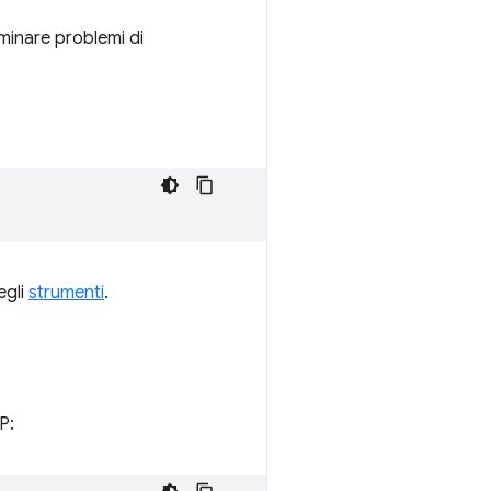
aminare problemi di
egli
strumenti
.
P: