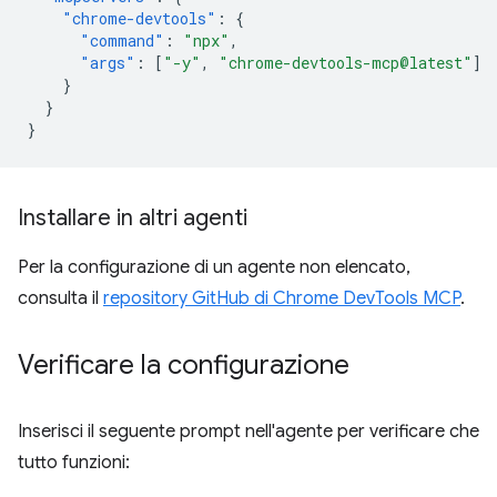
"chrome-devtools"
:
{
"command"
:
"npx"
,
"args"
:
[
"-y"
,
"chrome-devtools-mcp@latest"
]
}
}
}
Installare in altri agenti
Per la configurazione di un agente non elencato,
consulta il
repository GitHub di Chrome DevTools MCP
.
Verificare la configurazione
Inserisci il seguente prompt nell'agente per verificare che
tutto funzioni: