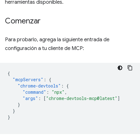
herramientas disponibles.
Comenzar
Para probarlo, agrega la siguiente entrada de
configuración a tu cliente de MCP:
{
"mcpServers"
:
{
"chrome-devtools"
:
{
"command"
:
"npx"
,
"args"
:
[
"chrome-devtools-mcp@latest"
]
}
}
}