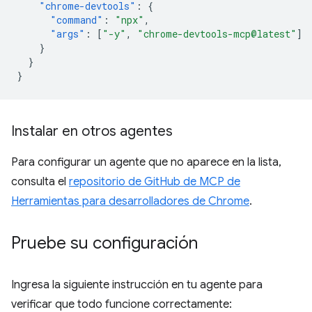
"chrome-devtools"
:
{
"command"
:
"npx"
,
"args"
:
[
"-y"
,
"chrome-devtools-mcp@latest"
]
}
}
}
Instalar en otros agentes
Para configurar un agente que no aparece en la lista,
consulta el
repositorio de GitHub de MCP de
Herramientas para desarrolladores de Chrome
.
Pruebe su configuración
Ingresa la siguiente instrucción en tu agente para
verificar que todo funcione correctamente: