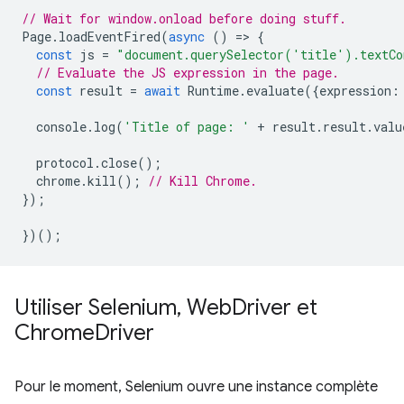
// Wait for window.onload before doing stuff.
Page
.
loadEventFired
(
async
()
=
>
{
const
js
=
"document.querySelector('title').textCo
// Evaluate the JS expression in the page.
const
result
=
await
Runtime
.
evaluate
({
expression
:
console
.
log
(
'Title of page: '
+
result
.
result
.
valu
protocol
.
close
();
chrome
.
kill
();
// Kill Chrome.
});
})();
Utiliser Selenium
,
Web
Driver et
Chrome
Driver
Pour le moment, Selenium ouvre une instance complète