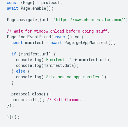
const
{
Page
}
=
protocol
;
await
Page
.
enable
();
Page
.
navigate
({
url
:
'https://www.chromestatus.com/'
// Wait for window.onload before doing stuff.
Page
.
loadEventFired
(
async
()
=
>
{
const
manifest
=
await
Page
.
getAppManifest
();
if
(
manifest
.
url
)
{
console
.
log
(
'Manifest: '
+
manifest
.
url
);
console
.
log
(
manifest
.
data
);
}
else
{
console
.
log
(
'Site has no app manifest'
);
}
protocol
.
close
();
chrome
.
kill
();
// Kill Chrome.
});
})();