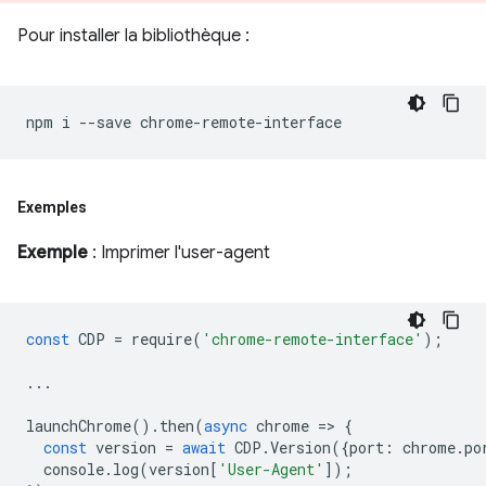
Pour installer la bibliothèque :
npm
i
--save
Exemples
Exemple
: Imprimer l'user-agent
const
CDP
=
require
(
'chrome-remote-interface'
);
...
launchChrome
().
then
(
async
chrome
=
>
{
const
version
=
await
CDP
.
Version
({
port
:
chrome
.
po
console
.
log
(
version
[
'User-Agent'
]);