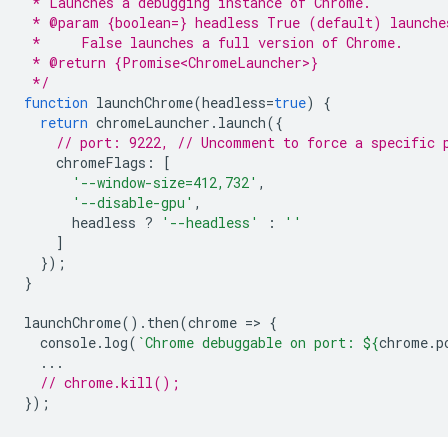
 * Launches a debugging instance of Chrome.
 * @param {boolean=} headless True (default) launche
 *     False launches a full version of Chrome.
 * @return {Promise<ChromeLauncher>}
 */
function
launchChrome
(
headless
=
true
)
{
return
chromeLauncher
.
launch
({
// port: 9222, // Uncomment to force a specific 
chromeFlags
:
[
'--window-size=412,732'
,
'--disable-gpu'
,
headless
?
'--headless'
:
''
]
});
}
launchChrome
().
then
(
chrome
=
>
{
console
.
log
(
`Chrome debuggable on port: 
${
chrome
.
p
...
// chrome.kill();
});