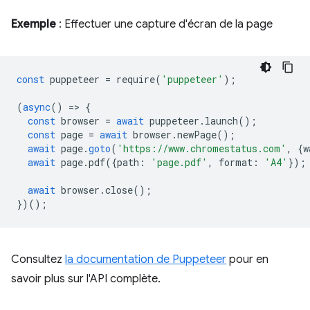
Exemple
: Effectuer une capture d'écran de la page
const
puppeteer
=
require
(
'puppeteer'
);
(
async
()
=
>
{
const
browser
=
await
puppeteer
.
launch
();
const
page
=
await
browser
.
newPage
();
await
page
.
goto
(
'https://www.chromestatus.com'
,
{
w
await
page
.
pdf
({
path
:
'page.pdf'
,
format
:
'A4'
});
await
browser
.
close
();
})();
Consultez
la documentation de Puppeteer
pour en
savoir plus sur l'API complète.