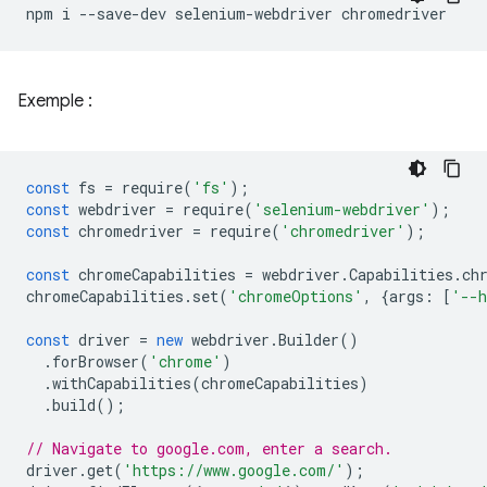
npm
i
--save-dev
selenium-webdriver
Exemple :
const
fs
=
require
(
'fs'
);
const
webdriver
=
require
(
'selenium-webdriver'
);
const
chromedriver
=
require
(
'chromedriver'
);
const
chromeCapabilities
=
webdriver
.
Capabilities
.
ch
chromeCapabilities
.
set
(
'chromeOptions'
,
{
args
:
[
'--h
const
driver
=
new
webdriver
.
Builder
()
.
forBrowser
(
'chrome'
)
.
withCapabilities
(
chromeCapabilities
)
.
build
();
// Navigate to google.com, enter a search.
driver
.
get
(
'https://www.google.com/'
);