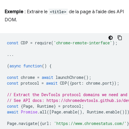
Exemple
: Extraire le
<title>
de la page à l'aide des API
DOM.
const
CDP
=
require
(
'chrome-remote-interface'
);
...
(
async
function
()
{
const
chrome
=
await
launchChrome
();
const
protocol
=
await
CDP
({
port
:
chrome
.
port
});
// Extract the DevTools protocol domains we need and
// See API docs: https://chromedevtools.github.io/de
const
{
Page
,
Runtime
}
=
protocol
;
await
Promise
.
all
([
Page
.
enable
(),
Runtime
.
enable
()]
Page
.
navigate
({
url
:
'https://www.chromestatus.com/'