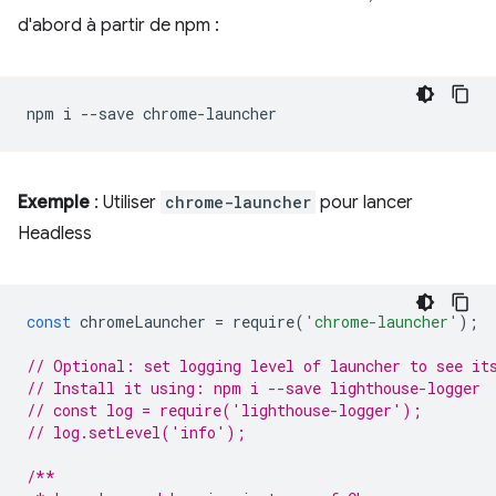
d'abord à partir de npm :
npm
i
--save
Exemple
: Utiliser
chrome-launcher
pour lancer
Headless
const
chromeLauncher
=
require
(
'chrome-launcher'
);
// Optional: set logging level of launcher to see it
// Install it using: npm i --save lighthouse-logger
// const log = require('lighthouse-logger');
// log.setLevel('info');
/**