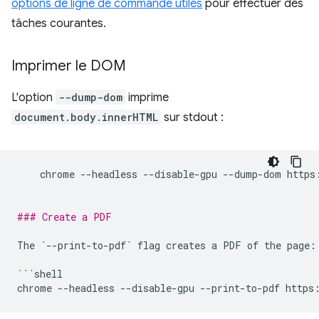
options de ligne de commande utiles
pour effectuer des
tâches courantes.
Imprimer le DOM
L'option
--dump-dom
imprime
document.body.innerHTML
sur stdout :
chrome
--headless
--disable-gpu
--dump-dom
https
### Create a PDF
The
`
--print-to-pdf
`
flag
creates
a
PDF
of
the
page:

```
shell

chrome
--headless
--disable-gpu
--print-to-pdf