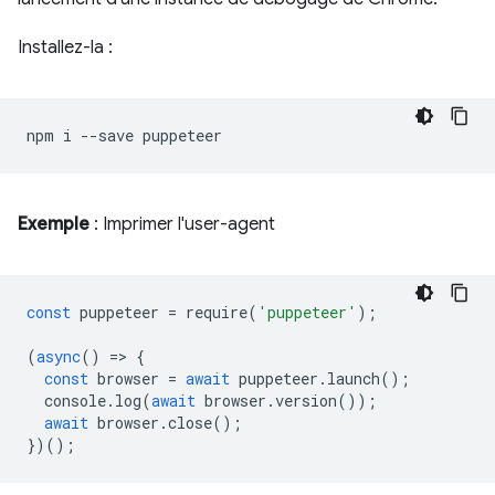
Installez-la :
npm
i
--save
Exemple
: Imprimer l'user-agent
const
puppeteer
=
require
(
'puppeteer'
);
(
async
()
=
>
{
const
browser
=
await
puppeteer
.
launch
();
console
.
log
(
await
browser
.
version
());
await
browser
.
close
();
})();