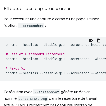
Effectuer des captures d'écran
Pour effectuer une capture d'écran d'une page, utilisez
l'option
--screenshot
:
chrome
--headless
--disable-gpu
--screenshot
https://
# Size of a standard letterhead.
chrome
--headless
--disable-gpu
--screenshot
--windo
# Nexus 5x
chrome
--headless
--disable-gpu
--screenshot
--windo
L'exécution avec
--screenshot
génère un fichier
nommé
screenshot.png
dans le répertoire de travail
actuel. Si vous recherchez des captures d'écran de