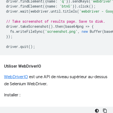
driver
.
findElement
({
name
:
'q'
}).
sendKeys
(
'webdriver
driver
.
findElement
({
name
:
'btnG'
}).
click
();
driver
.
wait
(
webdriver
.
until
.
titleIs
(
'webdriver - Goo
// Take screenshot of results page. Save to disk.
driver
.
takeScreenshot
().
then
(
base64png
=
>
{
fs
.
writeFileSync
(
'screenshot.png'
,
new
Buffer
(
base
});
driver
.
quit
();
Utiliser Web
Driver
IO
WebDriverIO
est une API de niveau supérieur au-dessus
de Selenium WebDriver.
Installer :