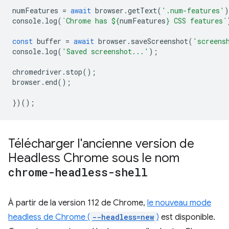
numFeatures
=
await
browser
.
getText
(
'.num-features'
)
console
.
log
(
`Chrome has 
${
numFeatures
}
 CSS features`
const
buffer
=
await
browser
.
saveScreenshot
(
'screens
console
.
log
(
'Saved screenshot...'
);
chromedriver
.
stop
();
browser
.
end
();
})();
Télécharger l'ancienne version de
Headless Chrome sous le nom
chrome-headless-shell
À partir de la version 112 de Chrome,
le nouveau mode
headless de Chrome (
--headless=new
)
est disponible.