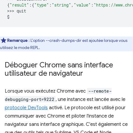
{
"result"
:
{
"type"
:
"string"
,
"value"
:
"https://www.chr
>>>
quit

Remarque
: L'option --crash-dumps-dir est ajoutée lorsque vous
utilisez le mode REPL.
Déboguer Chrome sans interface
utilisateur de navigateur
Lorsque vous exécutez Chrome avec
--remote-
debugging-port=9222
, une instance est lancée avec le
protocole DevTools
activé. Le protocole est utilisé pour
communiquer avec Chrome et piloter l'instance de
navigateur sans interface graphique. C'est également ce
que des outils tels que Sublime, VS Code et Node