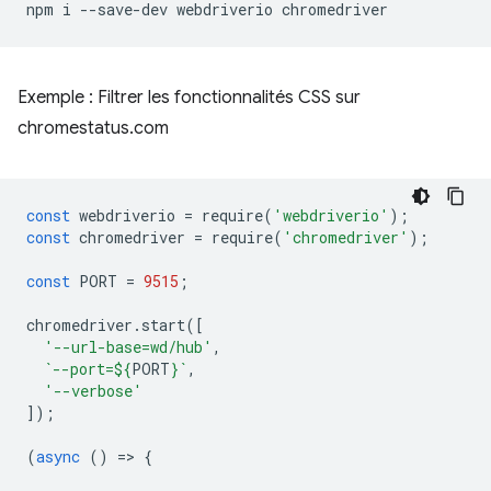
npm
i
--save-dev
webdriverio
Exemple : Filtrer les fonctionnalités CSS sur
chromestatus.com
const
webdriverio
=
require
(
'webdriverio'
);
const
chromedriver
=
require
(
'chromedriver'
);
const
PORT
=
9515
;
chromedriver
.
start
([
'--url-base=wd/hub'
,
`--port=
${
PORT
}
`
,
'--verbose'
]);
(
async
()
=
>
{