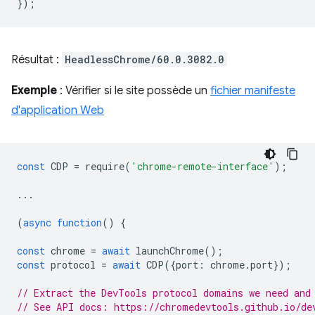
});
Résultat :
HeadlessChrome/60.0.3082.0
Exemple
: Vérifier si le site possède un
fichier manifeste
d'application Web
const
CDP
=
require
(
'chrome-remote-interface'
);
...
(
async
function
()
{
const
chrome
=
await
launchChrome
();
const
protocol
=
await
CDP
({
port
:
chrome
.
port
});
// Extract the DevTools protocol domains we need and
// See API docs: https://chromedevtools.github.io/de