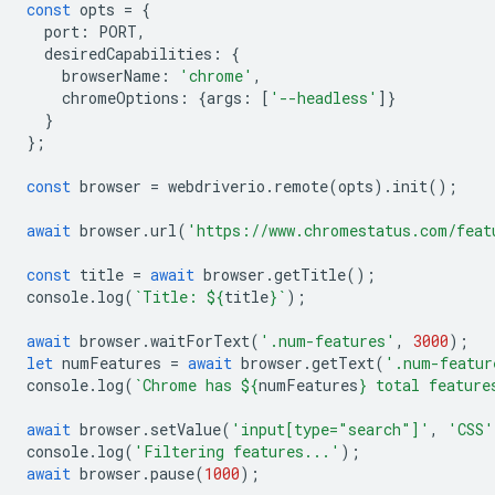
const
opts
=
{
port
:
PORT
,
desiredCapabilities
:
{
browserName
:
'chrome'
,
chromeOptions
:
{
args
:
[
'--headless'
]}
}
};
const
browser
=
webdriverio
.
remote
(
opts
).
init
();
await
browser
.
url
(
'https://www.chromestatus.com/feat
const
title
=
await
browser
.
getTitle
();
console
.
log
(
`Title: 
${
title
}
`
);
await
browser
.
waitForText
(
'.num-features'
,
3000
);
let
numFeatures
=
await
browser
.
getText
(
'.num-featur
console
.
log
(
`Chrome has 
${
numFeatures
}
 total feature
await
browser
.
setValue
(
'input[type="search"]'
,
'CSS'
console
.
log
(
'Filtering features...'
);
await
browser
.
pause
(
1000
);