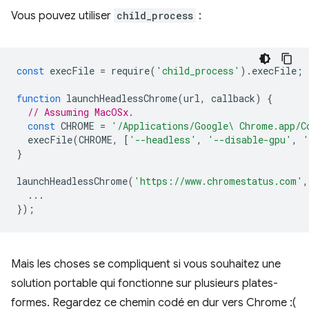
Vous pouvez utiliser
child_process
:
const
execFile
=
require
(
'child_process'
).
execFile
;
function
launchHeadlessChrome
(
url
,
callback
)
{
// Assuming MacOSx.
const
CHROME
=
'/Applications/Google\ Chrome.app/C
execFile
(
CHROME
,
[
'--headless'
,
'--disable-gpu'
,
'
}
launchHeadlessChrome
(
'https://www.chromestatus.com'
,
...
});
Mais les choses se compliquent si vous souhaitez une
solution portable qui fonctionne sur plusieurs plates-
formes. Regardez ce chemin codé en dur vers Chrome :(