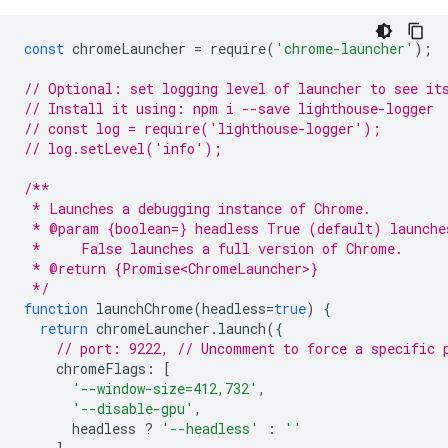
const
chromeLauncher
=
require
(
'chrome-launcher'
);
// Optional: set logging level of launcher to see it
// Install it using: npm i --save lighthouse-logger
// const log = require('lighthouse-logger');
// log.setLevel('info');
/**
 * Launches a debugging instance of Chrome.
 * @param {boolean=} headless True (default) launche
 *     False launches a full version of Chrome.
 * @return {Promise<ChromeLauncher>}
 */
function
launchChrome
(
headless
=
true
)
{
return
chromeLauncher
.
launch
({
// port: 9222, // Uncomment to force a specific 
chromeFlags
:
[
'--window-size=412,732'
,
'--disable-gpu'
,
headless
?
'--headless'
:
''