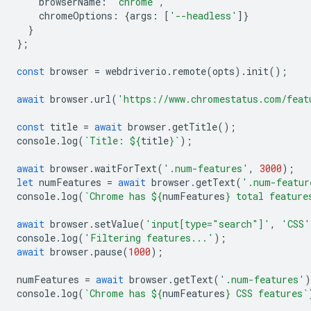
browserName
:
'chrome'
,
chromeOptions
:
{
args
:
[
'--headless'
]}
}
};
const
browser
=
webdriverio
.
remote
(
opts
).
init
();
await
browser
.
url
(
'https://www.chromestatus.com/feat
const
title
=
await
browser
.
getTitle
();
console
.
log
(
`Title: 
${
title
}
`
);
await
browser
.
waitForText
(
'.num-features'
,
3000
);
let
numFeatures
=
await
browser
.
getText
(
'.num-featur
console
.
log
(
`Chrome has 
${
numFeatures
}
 total feature
await
browser
.
setValue
(
'input[type="search"]'
,
'CSS'
console
.
log
(
'Filtering features...'
);
await
browser
.
pause
(
1000
);
numFeatures
=
await
browser
.
getText
(
'.num-features'
)
console
.
log
(
`Chrome has 
${
numFeatures
}
 CSS features`