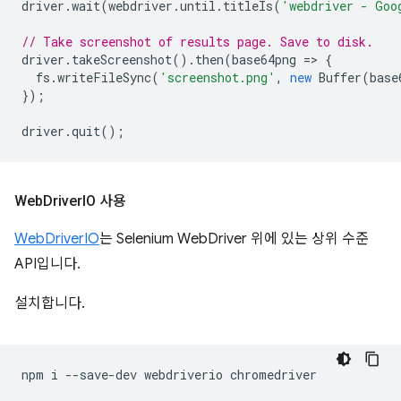
driver
.
wait
(
webdriver
.
until
.
titleIs
(
'webdriver - Goo
// Take screenshot of results page. Save to disk.
driver
.
takeScreenshot
().
then
(
base64png
=
>
{
fs
.
writeFileSync
(
'screenshot.png'
,
new
Buffer
(
base
});
driver
.
quit
();
Web
Driver
IO 사용
WebDriverIO
는 Selenium WebDriver 위에 있는 상위 수준
API입니다.
설치합니다.
npm
i
--save-dev
webdriverio