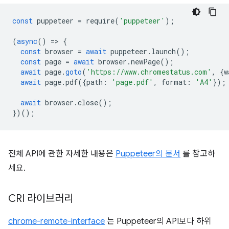
const
puppeteer
=
require
(
'puppeteer'
);
(
async
()
=
>
{
const
browser
=
await
puppeteer
.
launch
();
const
page
=
await
browser
.
newPage
();
await
page
.
goto
(
'https://www.chromestatus.com'
,
{
w
await
page
.
pdf
({
path
:
'page.pdf'
,
format
:
'A4'
});
await
browser
.
close
();
})();
전체 API에 관한 자세한 내용은
Puppeteer의 문서
를 참고하
세요.
CRI 라이브러리
chrome-remote-interface
는 Puppeteer의 API보다 하위