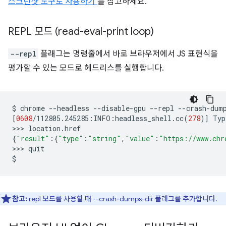
스크린샷 도구로 사용하기
를 참고하세요.
REPL 모드 (read-eval-print loop)
--repl
플래그는 명령줄에서 바로 브라우저에서 JS 표현식을
평가할 수 있는 모드로 헤드리스를 실행합니다.
$
chrome
--headless
--disable-gpu
--repl
--crash-dum
[
0608
/112805.245285:INFO:headless_shell.cc
(
278
)]
Typ
>>>
{
"result"
:
{
"type"
:
"string"
,
"value"
:
"https://www.chr
>>>
quit

참고:
repl 모드를 사용할 때 --crash-dumps-dir 플래그를 추가합니다.