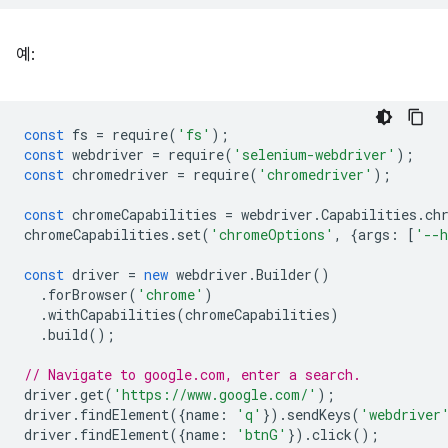
예:
const
fs
=
require
(
'fs'
);
const
webdriver
=
require
(
'selenium-webdriver'
);
const
chromedriver
=
require
(
'chromedriver'
);
const
chromeCapabilities
=
webdriver
.
Capabilities
.
ch
chromeCapabilities
.
set
(
'chromeOptions'
,
{
args
:
[
'--h
const
driver
=
new
webdriver
.
Builder
()
.
forBrowser
(
'chrome'
)
.
withCapabilities
(
chromeCapabilities
)
.
build
();
// Navigate to google.com, enter a search.
driver
.
get
(
'https://www.google.com/'
);
driver
.
findElement
({
name
:
'q'
}).
sendKeys
(
'webdriver
driver
.
findElement
({
name
:
'btnG'
}).
click
();