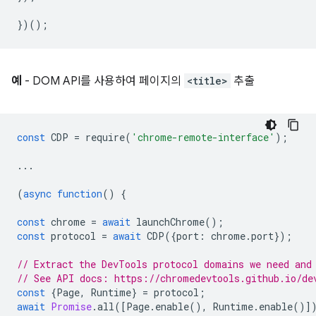
})();
예
- DOM API를 사용하여 페이지의
<title>
추출
const
CDP
=
require
(
'chrome-remote-interface'
);
...
(
async
function
()
{
const
chrome
=
await
launchChrome
();
const
protocol
=
await
CDP
({
port
:
chrome
.
port
});
// Extract the DevTools protocol domains we need and
// See API docs: https://chromedevtools.github.io/de
const
{
Page
,
Runtime
}
=
protocol
;
await
Promise
.
all
([
Page
.
enable
(),
Runtime
.
enable
()]