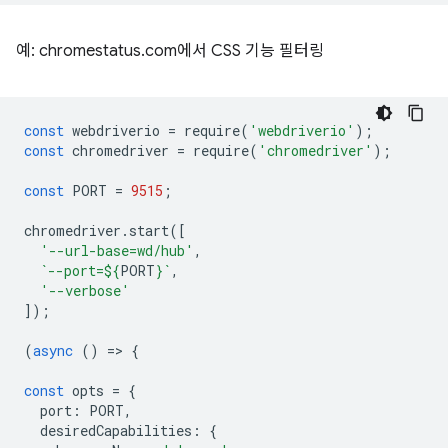
예: chromestatus.com에서 CSS 기능 필터링
const
webdriverio
=
require
(
'webdriverio'
);
const
chromedriver
=
require
(
'chromedriver'
);
const
PORT
=
9515
;
chromedriver
.
start
([
'--url-base=wd/hub'
,
`--port=
${
PORT
}
`
,
'--verbose'
]);
(
async
()
=
>
{
const
opts
=
{
port
:
PORT
,
desiredCapabilities
:
{