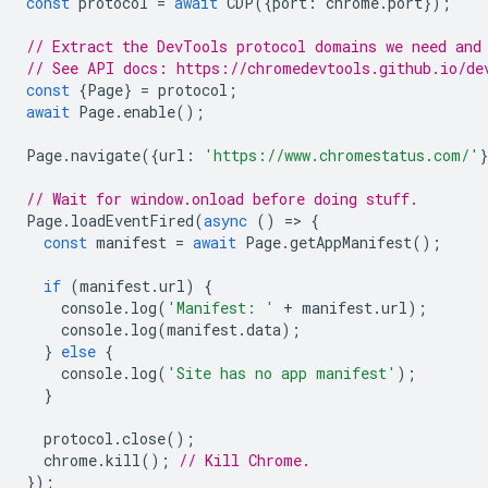
const
protocol
=
await
CDP
({
port
:
chrome
.
port
});
// Extract the DevTools protocol domains we need and
// See API docs: https://chromedevtools.github.io/de
const
{
Page
}
=
protocol
;
await
Page
.
enable
();
Page
.
navigate
({
url
:
'https://www.chromestatus.com/'
// Wait for window.onload before doing stuff.
Page
.
loadEventFired
(
async
()
=
>
{
const
manifest
=
await
Page
.
getAppManifest
();
if
(
manifest
.
url
)
{
console
.
log
(
'Manifest: '
+
manifest
.
url
);
console
.
log
(
manifest
.
data
);
}
else
{
console
.
log
(
'Site has no app manifest'
);
}
protocol
.
close
();
chrome
.
kill
();
// Kill Chrome.
});