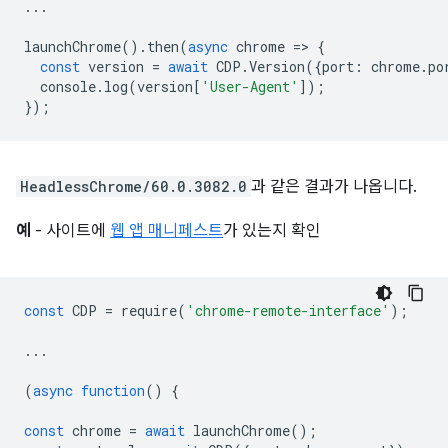
...
launchChrome
().
then
(
async
chrome
=
>
{
const
version
=
await
CDP
.
Version
({
port
:
chrome
.
po
console
.
log
(
version
[
'User-Agent'
]);
});
HeadlessChrome/60.0.3082.0
과 같은 결과가 나옵니다.
예
- 사이트에
웹 앱 매니페스트
가 있는지 확인
const
CDP
=
require
(
'chrome-remote-interface'
);
...
(
async
function
()
{
const
chrome
=
await
launchChrome
();