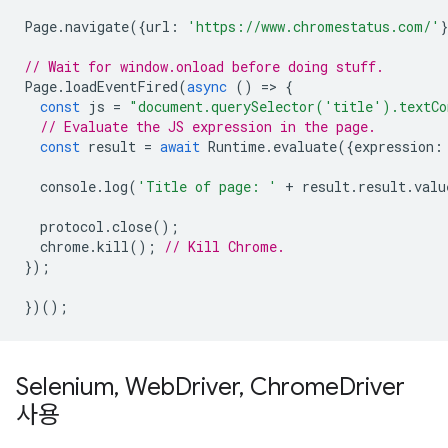
Page
.
navigate
({
url
:
'https://www.chromestatus.com/'
// Wait for window.onload before doing stuff.
Page
.
loadEventFired
(
async
()
=
>
{
const
js
=
"document.querySelector('title').textCo
// Evaluate the JS expression in the page.
const
result
=
await
Runtime
.
evaluate
({
expression
:
console
.
log
(
'Title of page: '
+
result
.
result
.
valu
protocol
.
close
();
chrome
.
kill
();
// Kill Chrome.
});
})();
Selenium
,
Web
Driver
,
Chrome
Driver
사용