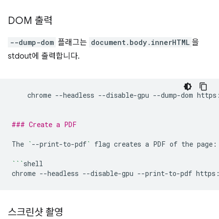
DOM 출력
--dump-dom
플래그는
document.body.innerHTML
을
stdout에 출력합니다.
chrome
--headless
--disable-gpu
--dump-dom
https
### Create a PDF
The
`
--print-to-pdf
`
flag
creates
a
PDF
of
the
page:

```
shell

chrome
--headless
--disable-gpu
--print-to-pdf
스크린샷 촬영