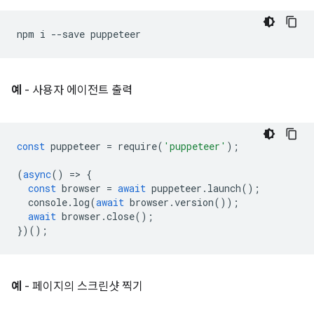
npm
i
--save
예
- 사용자 에이전트 출력
const
puppeteer
=
require
(
'puppeteer'
);
(
async
()
=
>
{
const
browser
=
await
puppeteer
.
launch
();
console
.
log
(
await
browser
.
version
());
await
browser
.
close
();
})();
예
- 페이지의 스크린샷 찍기