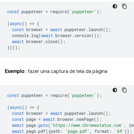
const
puppeteer
=
require
(
'puppeteer'
);
(
async
()
=
>
{
const
browser
=
await
puppeteer
.
launch
();
console
.
log
(
await
browser
.
version
());
await
browser
.
close
();
})();
Exemplo
: fazer uma captura de tela da página
const
puppeteer
=
require
(
'puppeteer'
);
(
async
()
=
>
{
const
browser
=
await
puppeteer
.
launch
();
const
page
=
await
browser
.
newPage
();
await
page
.
goto
(
'https://www.chromestatus.com'
,
{
w
await
page
.
pdf
({
path
:
'page.pdf'
,
format
:
'A4'
});