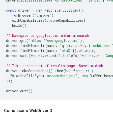
chromeCapabilities
.
set
(
'chromeOptions'
,
{
args
:
[
'--h
const
driver
=
new
webdriver
.
Builder
()
.
forBrowser
(
'chrome'
)
.
withCapabilities
(
chromeCapabilities
)
.
build
();
// Navigate to google.com, enter a search.
driver
.
get
(
'https://www.google.com/'
);
driver
.
findElement
({
name
:
'q'
}).
sendKeys
(
'webdriver
driver
.
findElement
({
name
:
'btnG'
}).
click
();
driver
.
wait
(
webdriver
.
until
.
titleIs
(
'webdriver - Goo
// Take screenshot of results page. Save to disk.
driver
.
takeScreenshot
().
then
(
base64png
=
>
{
fs
.
writeFileSync
(
'screenshot.png'
,
new
Buffer
(
base
});
driver
.
quit
();
Como usar o Web
Driver
IO