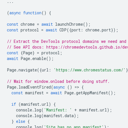
...
(
async
function
()
{
const
chrome
=
await
launchChrome
();
const
protocol
=
await
CDP
({
port
:
chrome
.
port
});
// Extract the DevTools protocol domains we need and
// See API docs: https://chromedevtools.github.io/de
const
{
Page
}
=
protocol
;
await
Page
.
enable
();
Page
.
navigate
({
url
:
'https://www.chromestatus.com/'
// Wait for window.onload before doing stuff.
Page
.
loadEventFired
(
async
()
=
>
{
const
manifest
=
await
Page
.
getAppManifest
();
if
(
manifest
.
url
)
{
console
.
log
(
'Manifest: '
+
manifest
.
url
);
console
.
log
(
manifest
.
data
);
}
else
{
console
.
log
(
'Site has no app manifest'
);