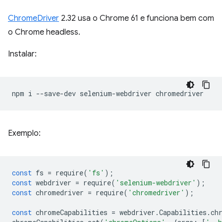
ChromeDriver
2.32 usa o Chrome 61 e funciona bem com
o Chrome headless.
Instalar:
npm
i
--save-dev
selenium-webdriver
Exemplo:
const
fs
=
require
(
'fs'
);
const
webdriver
=
require
(
'selenium-webdriver'
);
const
chromedriver
=
require
(
'chromedriver'
);
const
chromeCapabilities
=
webdriver
.
Capabilities
.
ch