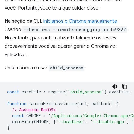
você. Portanto, você terá que cuidar disso.
Na seção da CLI,
iniciamos o Chrome manualmente
usando
--headless --remote-debugging-port=9222
.
No entanto, para automatizar totalmente os testes,
provavelmente você vai querer gerar o Chrome
no
aplicativo.
Uma maneira é usar
child_process
:
const
execFile
=
require
(
'child_process'
).
execFile
;
function
launchHeadlessChrome
(
url
,
callback
)
{
// Assuming MacOSx.
const
CHROME
=
'/Applications/Google\ Chrome.app/C
execFile
(
CHROME
,
[
'--headless'
,
'--disable-gpu'
,
'
}