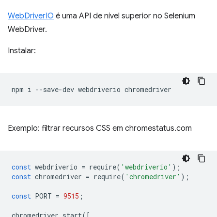
WebDriverIO
é uma API de nível superior no Selenium
WebDriver.
Instalar:
npm
i
--save-dev
webdriverio
Exemplo: filtrar recursos CSS em chromestatus.com
const
webdriverio
=
require
(
'webdriverio'
);
const
chromedriver
=
require
(
'chromedriver'
);
const
PORT
=
9515
;
chromedriver
.
start
([