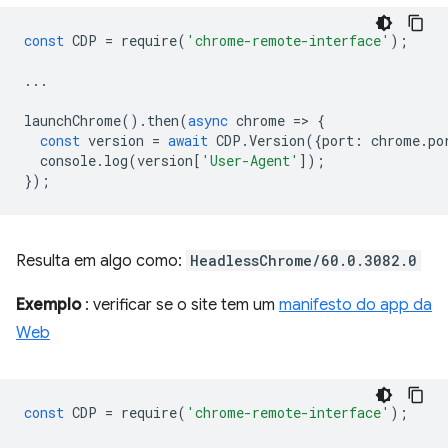
const
CDP
=
require
(
'chrome-remote-interface'
);
...
launchChrome
().
then
(
async
chrome
=
>
{
const
version
=
await
CDP
.
Version
({
port
:
chrome
.
po
console
.
log
(
version
[
'User-Agent'
]);
});
Resulta em algo como:
HeadlessChrome/60.0.3082.0
Exemplo
: verificar se o site tem um
manifesto do app da
Web
const
CDP
=
require
(
'chrome-remote-interface'
);