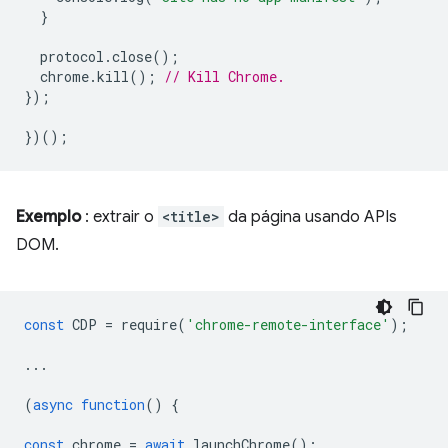
}
protocol
.
close
();
chrome
.
kill
();
// Kill Chrome.
});
})();
Exemplo
: extrair o
<title>
da página usando APIs
DOM.
const
CDP
=
require
(
'chrome-remote-interface'
);
...
(
async
function
()
{
const
chrome
=
await
launchChrome
();