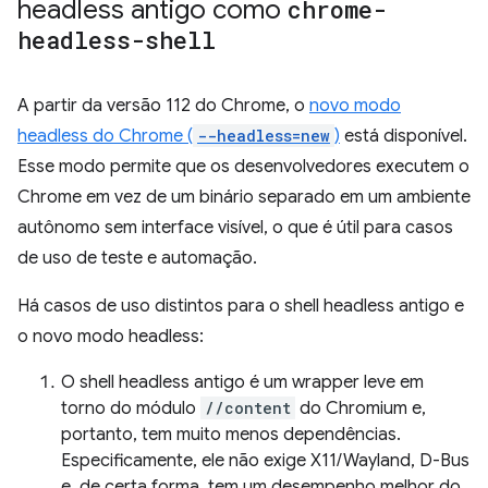
headless antigo como
chrome-
headless-shell
A partir da versão 112 do Chrome, o
novo modo
headless do Chrome (
--headless=new
)
está disponível.
Esse modo permite que os desenvolvedores executem o
Chrome em vez de um binário separado em um ambiente
autônomo sem interface visível, o que é útil para casos
de uso de teste e automação.
Há casos de uso distintos para o shell headless antigo e
o novo modo headless:
O shell headless antigo é um wrapper leve em
torno do módulo
//content
do Chromium e,
portanto, tem muito menos dependências.
Especificamente, ele não exige X11/Wayland, D-Bus
e, de certa forma, tem um desempenho melhor do