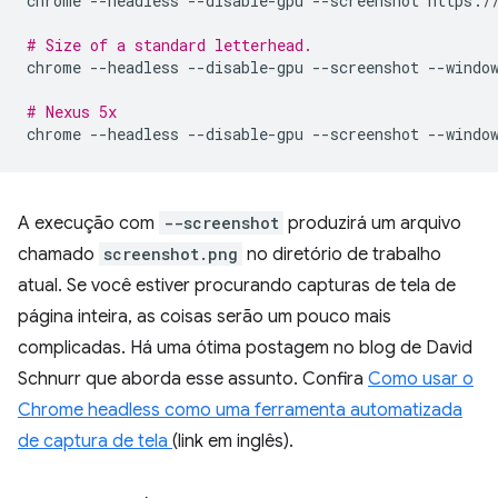
chrome
--headless
--disable-gpu
--screenshot
https://
# Size of a standard letterhead.
chrome
--headless
--disable-gpu
--screenshot
--windo
# Nexus 5x
chrome
--headless
--disable-gpu
--screenshot
--windo
A execução com
--screenshot
produzirá um arquivo
chamado
screenshot.png
no diretório de trabalho
atual. Se você estiver procurando capturas de tela de
página inteira, as coisas serão um pouco mais
complicadas. Há uma ótima postagem no blog de David
Schnurr que aborda esse assunto. Confira
Como usar o
Chrome headless como uma ferramenta automatizada
de captura de tela
(link em inglês).