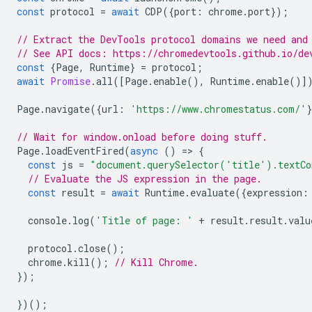
const
protocol
=
await
CDP
({
port
:
chrome
.
port
});
// Extract the DevTools protocol domains we need and
// See API docs: https://chromedevtools.github.io/de
const
{
Page
,
Runtime
}
=
protocol
;
await
Promise
.
all
([
Page
.
enable
(),
Runtime
.
enable
()]
Page
.
navigate
({
url
:
'https://www.chromestatus.com/'
// Wait for window.onload before doing stuff.
Page
.
loadEventFired
(
async
()
=
>
{
const
js
=
"document.querySelector('title').textCo
// Evaluate the JS expression in the page.
const
result
=
await
Runtime
.
evaluate
({
expression
:
console
.
log
(
'Title of page: '
+
result
.
result
.
valu
protocol
.
close
();
chrome
.
kill
();
// Kill Chrome.
});
})();