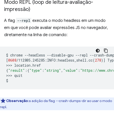
Modo REPL (loop de leitura-avaliação-
impressão)
A flag
--repl
executa o modo headless em um modo
em que você pode avaliar expressões JS no navegador,
diretamente na linha de comando:
$
chrome
--headless
--disable-gpu
--repl
--crash-dum
[
0608
/112805.245285:INFO:headless_shell.cc
(
278
)]
Typ
>>>
{
"result"
:
{
"type"
:
"string"
,
"value"
:
"https://www.chr
>>>
quit

Observação
:a adição da flag --crash-dumps-dir ao usar o modo
repl.