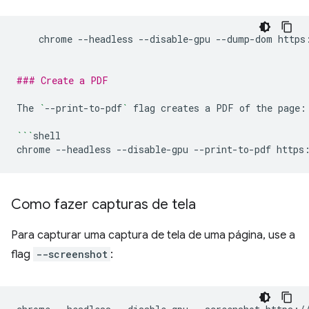
chrome
--headless
--disable-gpu
--dump-dom
https
### Create a PDF
The
`
--print-to-pdf
`
flag
creates
a
PDF
of
the
page:

```
shell

chrome
--headless
--disable-gpu
--print-to-pdf
Como fazer capturas de tela
Para capturar uma captura de tela de uma página, use a
flag
--screenshot
: