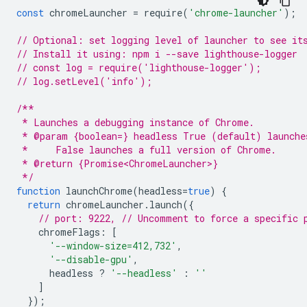
const
chromeLauncher
=
require
(
'chrome-launcher'
);
// Optional: set logging level of launcher to see it
// Install it using: npm i --save lighthouse-logger
// const log = require('lighthouse-logger');
// log.setLevel('info');
/**
 * Launches a debugging instance of Chrome.
 * @param {boolean=} headless True (default) launche
 *     False launches a full version of Chrome.
 * @return {Promise<ChromeLauncher>}
 */
function
launchChrome
(
headless
=
true
)
{
return
chromeLauncher
.
launch
({
// port: 9222, // Uncomment to force a specific 
chromeFlags
:
[
'--window-size=412,732'
,
'--disable-gpu'
,
headless
?
'--headless'
:
''
]
});