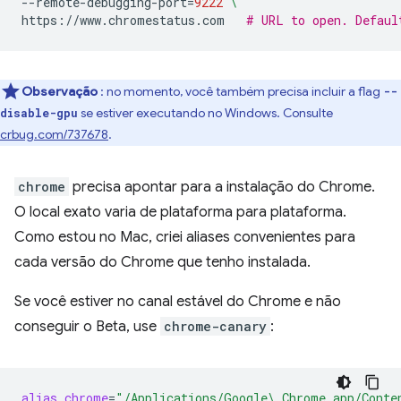
--remote-debugging-port
=
9222
\
https://www.chromestatus.com
# URL to open. Defaul
Observação
: no momento, você também precisa incluir a flag
--
se estiver executando no Windows. Consulte
disable-gpu
crbug.com/737678
.
chrome
precisa apontar para a instalação do Chrome.
O local exato varia de plataforma para plataforma.
Como estou no Mac, criei aliases convenientes para
cada versão do Chrome que tenho instalada.
Se você estiver no canal estável do Chrome e não
conseguir o Beta, use
chrome-canary
:
alias
chrome
=
"/Applications/Google\ Chrome.app/Conte