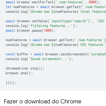
await
browser
.
waitForText
(
'.num-features'
,
3000
);
let
numFeatures
=
await
browser
.
getText
(
'.num-featur
console
.
log
(
`Chrome has 
${
numFeatures
}
 total feature
await
browser
.
setValue
(
'input[type="search"]'
,
'CSS'
console
.
log
(
'Filtering features...'
);
await
browser
.
pause
(
1000
);
numFeatures
=
await
browser
.
getText
(
'.num-features'
)
console
.
log
(
`Chrome has 
${
numFeatures
}
 CSS features`
const
buffer
=
await
browser
.
saveScreenshot
(
'screens
console
.
log
(
'Saved screenshot...'
);
chromedriver
.
stop
();
browser
.
end
();
})();
Fazer o download do Chrome