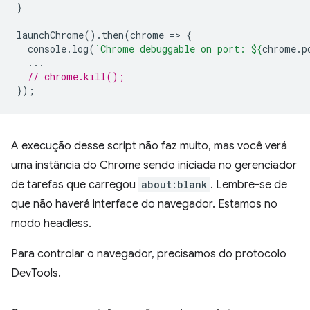
}
launchChrome
().
then
(
chrome
=
>
{
console
.
log
(
`Chrome debuggable on port: 
${
chrome
.
p
...
// chrome.kill();
});
A execução desse script não faz muito, mas você verá
uma instância do Chrome sendo iniciada no gerenciador
de tarefas que carregou
about:blank
. Lembre-se de
que não haverá interface do navegador. Estamos no
modo headless.
Para controlar o navegador, precisamos do protocolo
DevTools.