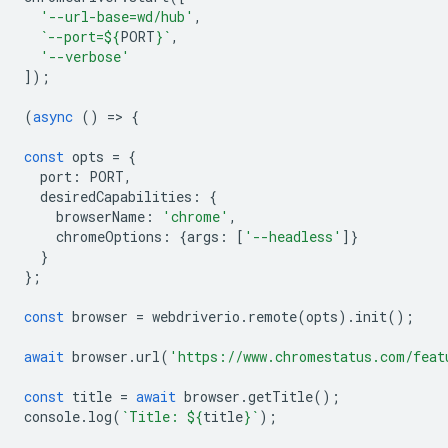
'--url-base=wd/hub'
,
`--port=
${
PORT
}
`
,
'--verbose'
]);
(
async
()
=
>
{
const
opts
=
{
port
:
PORT
,
desiredCapabilities
:
{
browserName
:
'chrome'
,
chromeOptions
:
{
args
:
[
'--headless'
]}
}
};
const
browser
=
webdriverio
.
remote
(
opts
).
init
();
await
browser
.
url
(
'https://www.chromestatus.com/feat
const
title
=
await
browser
.
getTitle
();
console
.
log
(
`Title: 
${
title
}
`
);