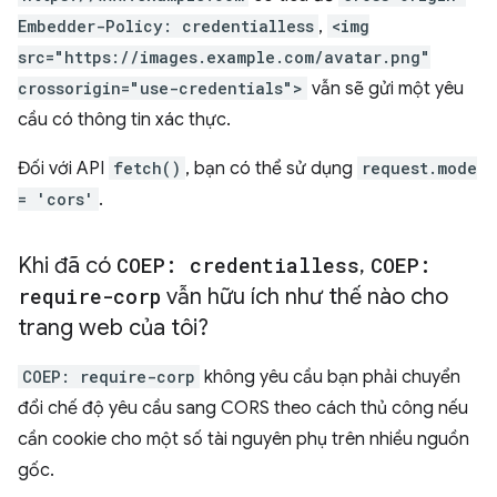
Embedder-Policy: credentialless
,
<img
src="https://images.example.com/avatar.png"
crossorigin="use-credentials">
vẫn sẽ gửi một yêu
cầu có thông tin xác thực.
Đối với API
fetch()
, bạn có thể sử dụng
request.mode
= 'cors'
.
Khi đã có
COEP: credentialless
,
COEP:
require-corp
vẫn hữu ích như thế nào cho
trang web của tôi?
COEP: require-corp
không yêu cầu bạn phải chuyển
đổi chế độ yêu cầu sang CORS theo cách thủ công nếu
cần cookie cho một số tài nguyên phụ trên nhiều nguồn
gốc.