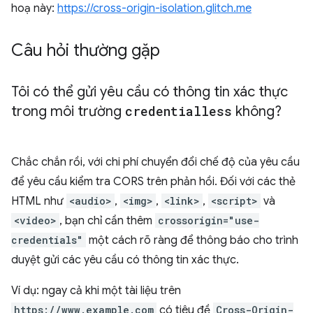
hoạ này:
https://cross-origin-isolation.glitch.me
Câu hỏi thường gặp
Tôi có thể gửi yêu cầu có thông tin xác thực
trong môi trường
credentialless
không?
Chắc chắn rồi, với chi phí chuyển đổi chế độ của yêu cầu
để yêu cầu kiểm tra CORS trên phản hồi. Đối với các thẻ
HTML như
<audio>
,
<img>
,
<link>
,
<script>
và
<video>
, bạn chỉ cần thêm
crossorigin="use-
credentials"
một cách rõ ràng để thông báo cho trình
duyệt gửi các yêu cầu có thông tin xác thực.
Ví dụ: ngay cả khi một tài liệu trên
https://www.example.com
có tiêu đề
Cross-Origin-