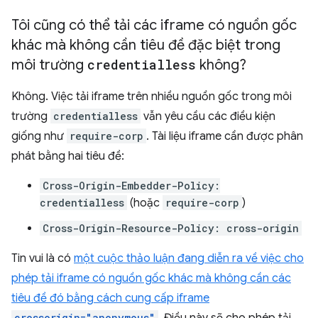
Tôi cũng có thể tải các iframe có nguồn gốc
khác mà không cần tiêu đề đặc biệt trong
môi trường
credentialless
không?
Không. Việc tải iframe trên nhiều nguồn gốc trong môi
trường
credentialless
vẫn yêu cầu các điều kiện
giống như
require-corp
. Tài liệu iframe cần được phân
phát bằng hai tiêu đề:
Cross-Origin-Embedder-Policy:
credentialless
(hoặc
require-corp
)
Cross-Origin-Resource-Policy: cross-origin
Tin vui là có
một cuộc thảo luận đang diễn ra về việc cho
phép tải iframe có nguồn gốc khác mà không cần các
tiêu đề đó bằng cách cung cấp iframe
crossorigin="anonymous"
. Điều này sẽ cho phép tải