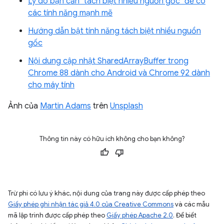
Lý do bạn cần "tách biệt nhiều nguồn gốc" để có
các tính năng mạnh mẽ
Hướng dẫn bật tính năng tách biệt nhiều nguồn
gốc
Nội dung cập nhật SharedArrayBuffer trong
Chrome 88 dành cho Android và Chrome 92 dành
cho máy tính
Ảnh của
Martin Adams
trên
Unsplash
Thông tin này có hữu ích không cho bạn không?
Trừ phi có lưu ý khác, nội dung của trang này được cấp phép theo
Giấy phép ghi nhận tác giả 4.0 của Creative Commons
và các mẫu
mã lập trình được cấp phép theo
Giấy phép Apache 2.0
. Để biết