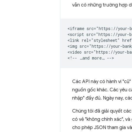
vẫn có những trường hợp dữ
<iframe src="https://your-b
<script src="https://your-b
<link rel="stylesheet" href
<img src="https://your-bank
<video src="https://your-ba
Các API này có hành vi "cũ
nguồn gốc khác. Các yêu cầ
nhập" đầy đủ. Ngày nay, c
Chúng tôi đã giải quyết cá
có vẻ "không chính xác", và 
cho phép JSON tham gia vào 