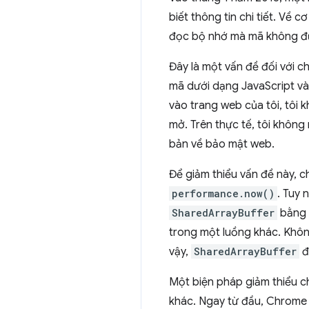
biết thông tin chi tiết. Về
đọc bộ nhớ mà mã không đư
Đây là một vấn đề đối với c
mã dưới dạng JavaScript và
vào trang web của tôi, tôi
mở. Trên thực tế, tôi khôn
bản về bảo mật web.
Để giảm thiểu vấn đề này, c
performance.now()
. Tuy 
SharedArrayBuffer
bằng 
trong một luồng khác. Khôn
vậy,
SharedArrayBuffer
đ
Một biện pháp giảm thiểu c
khác. Ngay từ đầu, Chrome 