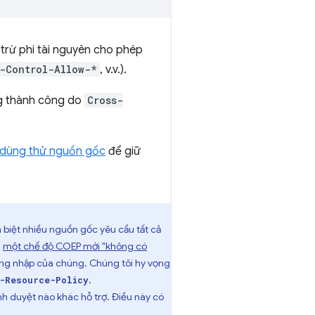
 trừ phi tài nguyên cho phép
-Control-Allow-*
, v.v.).
ng thành công do
Cross-
 dùng thử nguồn gốc
để giữ
h biệt nhiều nguồn gốc yêu cầu tất cả
:
một chế độ COEP mới "không có
đăng nhập của chúng. Chúng tôi hy vọng
.
-Resource-Policy
nh duyệt nào khác hỗ trợ. Điều này có