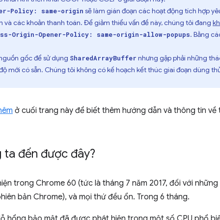
sẽ làm gián đoạn các hoạt động tích hợp yê
er-Policy: same-origin
và các khoản thanh toán. Để giảm thiểu vấn đề này, chúng tôi đang
kh
. Bằng cá
ss-Origin-Opener-Policy: same-origin-allow-popups
u nguồn gốc để sử dụng
nhưng gặp phải những thá
SharedArrayBuffer
 độ mới có sẵn. Chúng tôi không có kế hoạch kết thúc giai đoạn dùng th
thêm
ở cuối trang này để biết thêm hướng dẫn và thông tin về 
 ta đến được đây?
iện trong Chrome 60 (tức là tháng 7 năm 2017, đối với những 
hiên bản Chrome), và mọi thứ đều ổn. Trong 6 tháng.
 lỗ hổng bảo mật đã được phát hiện trong một số CPU phổ bi