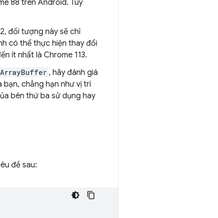
me 88 trên Android. Tuy
, đối tượng này sẽ chỉ
h có thể thực hiện thay đổi
đến ít nhất là Chrome 113.
ArrayBuffer
, hãy đánh giá
 bạn, chẳng hạn như vị trí
của bên thứ ba sử dụng hay
êu đề sau: