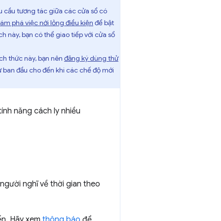
u cầu tương tác giữa các cửa sổ có
ám phá việc nới lỏng điều kiện
để bật
ch này, bạn có thể giao tiếp với cửa sổ
ch thức này, bạn nên
đăng ký dùng thử
ử ban đầu cho đến khi các chế độ mới
tính năng cách ly nhiều
người nghĩ về thời gian theo
ến. Hãy xem
thông báo
để