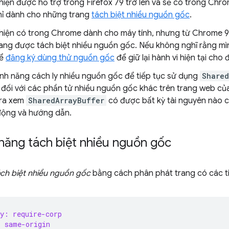
hiện được hỗ trợ trong Firefox 79 trở lên và sẽ có trong Chro
chỉ dành cho những trang
tách biệt nhiều nguồn gốc
.
hiện có trong Chrome dành cho máy tính, nhưng từ Chrome 92
ng được tách biệt nhiều nguồn gốc. Nếu không nghĩ rằng mìn
hể
đăng ký dùng thử nguồn gốc
để giữ lại hành vi hiện tại cho 
ính năng cách ly nhiều nguồn gốc để tiếp tục sử dụng
Shared
 đối với các phần tử nhiều nguồn gốc khác trên trang web của
tra xem
SharedArrayBuffer
có được bất kỳ tài nguyên nào 
 động và hướng dẫn.
năng tách biệt nhiều nguồn gốc
ách biệt nhiều nguồn gốc
bằng cách phân phát trang có các ti
y: require-corp
: same-origin