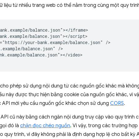
 liệu từ nhiều trang web có thể nằm trong cùng một quy trìn
ank.example/balance.json"></iframe>

ank.example/balance.json"></script>

="https://your-bank.example/balance.json" />

.example/balance.json" />

nk.example/balance.json"></video>

" cho phép sử dụng nội dung từ các nguồn gốc khác mà khôn
u này được thực hiện bằng cookie của nguồn gốc khác, vì vậy
ác API mới yêu cầu nguồn gốc khác chọn sử dụng
CORS
.
c API cũ này bằng cách ngăn nội dung truy cập vào quy trình 
gọi đó là
chặn đọc chéo nguồn
. Vì vậy, trong các trường hợp
quy trình, vì đây không phải là định dạng hợp lệ cho bất kỳ A