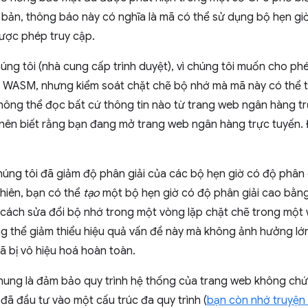
 cơ bản, thông báo này có nghĩa là mã có thể sử dụng bộ hẹn gi
ợc phép truy cập.
húng tôi (nhà cung cấp trình duyệt), vì chúng tôi muốn cho ph
 WASM, nhưng kiểm soát chặt chẽ bộ nhớ mà mã này có thể t
 không thể đọc bất cứ thông tin nào từ trang web ngân hàng 
g nên biết rằng bạn đang mở trang web ngân hàng trực tuyến. 
húng tôi đã giảm độ phân giải của các bộ hẹn giờ có độ phân
nhiên, bạn có thể
tạo
một bộ hẹn giờ có độ phân giải cao bằn
cách sửa đổi bộ nhớ trong một vòng lặp chặt chẽ trong một 
g thể giảm thiểu hiệu quả vấn đề này mà không ảnh hưởng lớn 
ã bị vô hiệu hoá hoàn toàn.
hung là đảm bảo quy trình hệ thống của trang web không chứa
đã đầu tư vào một cấu trúc đa quy trình (
bạn còn nhớ truyện