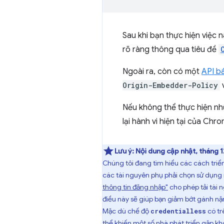
Sau khi bạn thực hiện việc 
rõ ràng thông qua tiêu đề
Ngoài ra, còn có một
API b
Origin-Embedder-Policy
Nếu không thể thực hiện nh
lại hành vi hiện tại của Chr
Lưu ý:
Nội dung cập nhật, tháng 
Chúng tôi đang tìm hiểu các cách triể
các tài nguyên phụ phải chọn sử dụng 
thông tin đăng nhập"
cho phép tải tài 
điều này sẽ giúp bạn giảm bớt gánh nặ
Mặc dù chế độ
có tr
credentialless
thể khiến một số nhà phát triển gặp kh