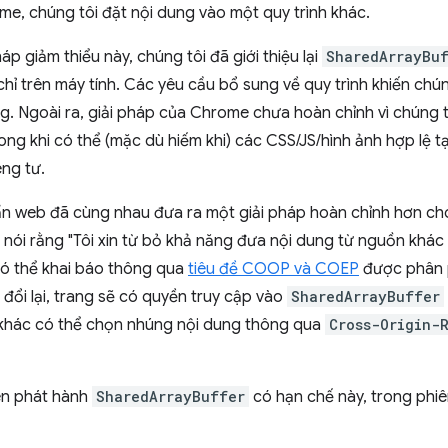
rame, chúng tôi đặt nội dung vào một quy trình khác.
p giảm thiểu này, chúng tôi đã giới thiệu lại
SharedArrayBu
hỉ trên máy tính. Các yêu cầu bổ sung về quy trình khiến chún
ộng. Ngoài ra, giải pháp của Chrome chưa hoàn chỉnh vì chúng 
trong khi có thể (mặc dù hiếm khi) các CSS/JS/hình ảnh hợp lệ 
êng tư.
n web đã cùng nhau đưa ra một giải pháp hoàn chỉnh hơn cho 
 nói rằng "Tôi xin từ bỏ khả năng đưa nội dung từ nguồn khác
có thể khai báo thông qua
tiêu đề COOP và COEP
được phân p
 đổi lại, trang sẽ có quyền truy cập vào
SharedArrayBuffer
khác có thể chọn nhúng nội dung thông qua
Cross-Origin-
iên phát hành
SharedArrayBuffer
có hạn chế này, trong phi