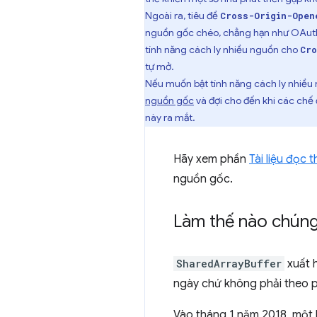
Ngoài ra, tiêu đề
Cross-Origin-Open
nguồn gốc chéo, chẳng hạn như OAuth 
tính năng cách ly nhiều nguồn cho
Cro
tự mở.
Nếu muốn bật tính năng cách ly nhiề
nguồn gốc
và đợi cho đến khi các chế
này ra mắt.
Hãy xem phần
Tài liệu đọc 
nguồn gốc.
Làm thế nào chúng
SharedArrayBuffer
xuất h
ngày chứ không phải theo p
Vào tháng 1 năm 2018, một