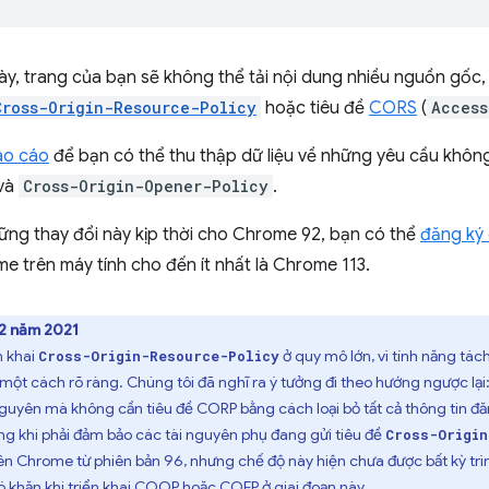
này, trang của bạn sẽ không thể tải nội dung nhiều nguồn gốc,
Cross-Origin-Resource-Policy
hoặc tiêu đề
CORS
(
Access
áo cáo
để bạn có thể thu thập dữ liệu về những yêu cầu khô
và
Cross-Origin-Opener-Policy
.
ững thay đổi này kịp thời cho Chrome 92, bạn có thể
đăng ký
ome trên máy tính cho đến ít nhất là Chrome 113.
12 năm 2021
n khai
ở quy mô lớn, vì tính năng tác
Cross-Origin-Resource-Policy
một cách rõ ràng. Chúng tôi đã nghĩ ra ý tưởng đi theo hướng ngược lại
nguyên mà không cần tiêu đề CORP bằng cách loại bỏ tất cả thông tin 
ng khi phải đảm bảo các tài nguyên phụ đang gửi tiêu đề
Cross-Origin
ên Chrome từ phiên bản 96, nhưng chế độ này hiện chưa được bất kỳ trì
ó khăn khi triển khai COOP hoặc COEP ở giai đoạn này.