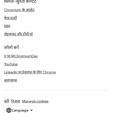
मिलता-जुलता कॉन्टेंट
Chromium के अपडेट
केस स्टडी
संग्रह
पॉडकास्ट और टीवी शो
फ़ॉलो करें
X पर @ChromiumDev
YouTube
LinkedIn पर डेवलपर के लिए Chrome
आरएसएस
शर्तें
निजता
Manage cookies