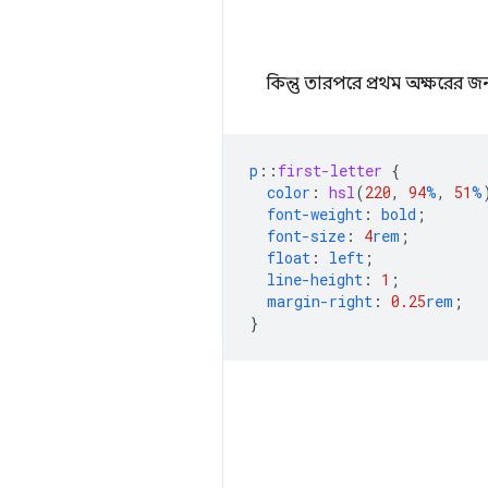
কিন্তু তারপরে প্রথম অক্ষরের
p
::
first-letter
{
color
:
hsl
(
220
,
94
%
,
51
%
font-weight
:
bold
;
font-size
:
4
rem
;
float
:
left
;
line-height
:
1
;
margin-right
:
0.25
rem
;
}