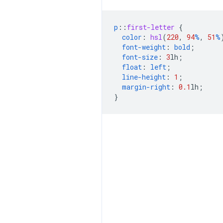
p
::
first-letter
{
color
:
hsl
(
220
,
94
%
,
51
%
font-weight
:
bold
;
font-size
:
3
lh
;
float
:
left
;
line-height
:
1
;
margin-right
:
0.1
lh
;
}