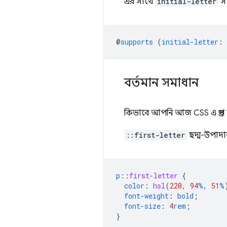
এর সাথে
initial-letter
সম
@
supports
(
initial-letter
:
বর্তমান সমাধান
কিভাবে আপনি আজ CSS এ ড্রপ 
::first-letter
ছদ্ম-উপাদ
p
::
first-letter
{
color
:
hsl
(
220
,
94
%
,
51
%
font-weight
:
bold
;
font-size
:
4
rem
;
}