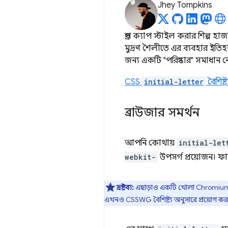
Jhey Tompkins
ড্রপ ক্যাপ স্টাইল করার শিল্প
মুদ্রণ শৈলীতে এর ব্যবহার ইতিহ
জন্য একটি "পরিষ্কার" সমাধান ন
CSS
initial-letter
বৈশিষ্ট্
ব্রাউজার সমর্থন
আপনি কোথায়
initial-let
webkit-
উপসর্গ প্রয়োজন। ফা
দ্রষ্টব্য:
এছাড়াও একটি খোলা Chromium সমস্
এখনও CSSWG বৈশিষ্ট্য অনুসারে প্রয়োগ কর