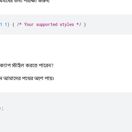
র্থনের জন্য পরীক্ষা করুন:
1
1
)
{
/* Your supported styles */
}
ক্যাপ স্টাইল করতে পারেন?
ান আমাদের পথের অংশ পায়।
);