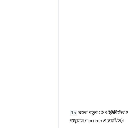
lh
মতো নতুন CSS ইউনিটের প্রব
শুধুমাত্র Chrome এ সমর্থিত)।