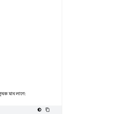
ান পৃথক মান লাগে: