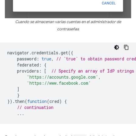
Cuando se almacenan varias cuentas en el administrador de
contraseñas
navigator
.
credentials
.
get
({
password
:
true
,
// `true` to obtain password cre
federated
:
{
providers
:
[
// Specify an array of IdP strings
'https://accounts.google.com'
,
'https://www.facebook.com'
]
}
}).
then
(
function
(
cred
)
{
// continuation
...