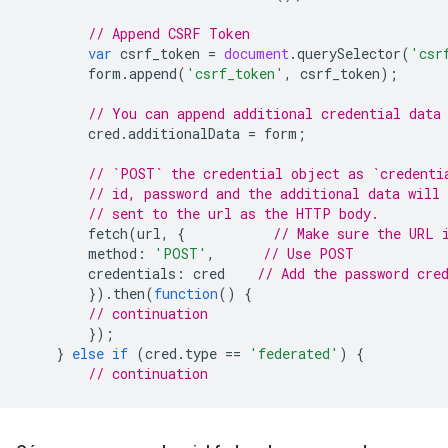
// Append CSRF Token
var
csrf_token
=
document
.
querySelector
(
'csr
form
.
append
(
'csrf_token'
,
csrf_token
);
// You can append additional credential data
cred
.
additionalData
=
form
;
// `POST` the credential object as `credenti
// id, password and the additional data will 
// sent to the url as the HTTP body.
fetch
(
url
,
{
// Make sure the URL 
method
:
'POST'
,
// Use POST
credentials
:
cred
// Add the password cre
}).
then
(
function
()
{
// continuation
});
}
else
if
(
cred
.
type
==
'federated'
)
{
// continuation