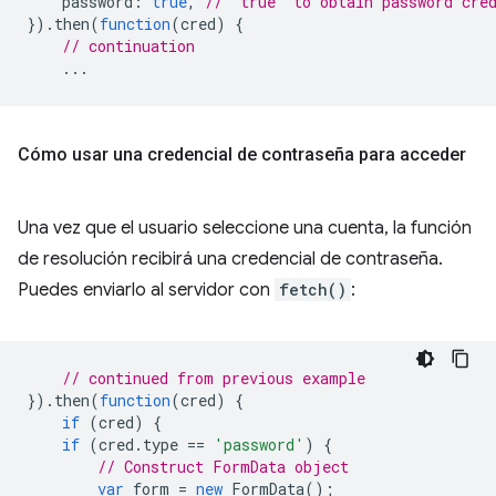
password
:
true
,
// `true` to obtain password cre
}).
then
(
function
(
cred
)
{
// continuation
...
Cómo usar una credencial de contraseña para acceder
Una vez que el usuario seleccione una cuenta, la función
de resolución recibirá una credencial de contraseña.
Puedes enviarlo al servidor con
fetch()
:
// continued from previous example
}).
then
(
function
(
cred
)
{
if
(
cred
)
{
if
(
cred
.
type
==
'password'
)
{
// Construct FormData object
var
form
=
new
FormData
();