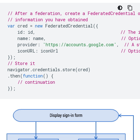
// After a federation, create a FederatedCredential 
// information you have obtained
var
cred
=
new
FederatedCredential
({
id
:
id
,
// The 
name
:
name
,
// Opti
provider
:
'https://accounts.google.com'
,
// A s
iconURL
:
iconUrl
// Opti
});
// Store it
navigator
.
credentials
.
store
(
cred
)
.
then
(
function
()
{
// continuation
});