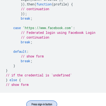
}).
then
(
function
(
profile
)
{
// continuation
});
break
;
case
'https://www.facebook.com'
:
// Federated login using Facebook Login
// continuation
break
;
default
:
// show form
break
;
}
}
// if the credential is `undefined`
}
else
{
// show form