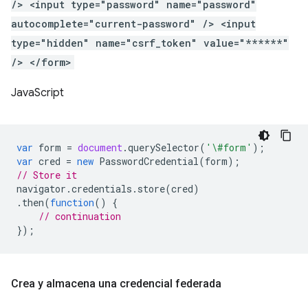
/> <input type="password" name="password"
autocomplete="current-password" /> <input
type="hidden" name="csrf_token" value="******"
/> </form>
JavaScript
var
form
=
document
.
querySelector
(
'\#form'
);
var
cred
=
new
PasswordCredential
(
form
);
// Store it
navigator
.
credentials
.
store
(
cred
)
.
then
(
function
()
{
// continuation
});
Crea y almacena una credencial federada