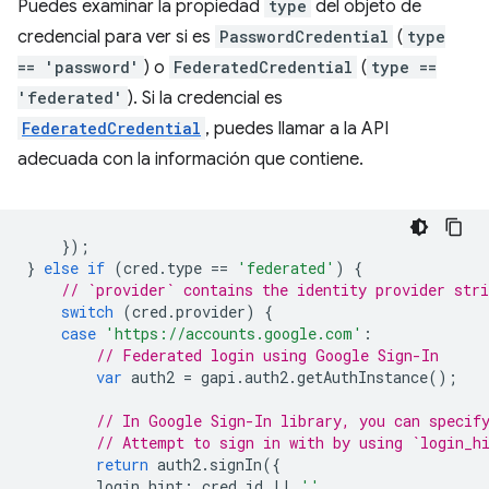
Puedes examinar la propiedad
type
del objeto de
credencial para ver si es
PasswordCredential
(
type
== 'password'
) o
FederatedCredential
(
type ==
'federated'
). Si la credencial es
FederatedCredential
, puedes llamar a la API
adecuada con la información que contiene.
});
}
else
if
(
cred
.
type
==
'federated'
)
{
// `provider` contains the identity provider stri
switch
(
cred
.
provider
)
{
case
'https://accounts.google.com'
:
// Federated login using Google Sign-In
var
auth2
=
gapi
.
auth2
.
getAuthInstance
();
// In Google Sign-In library, you can specif
// Attempt to sign in with by using `login_h
return
auth2
.
signIn
({
login_hint
:
cred
.
id
||
''