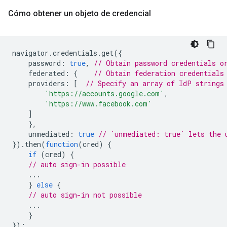
Cómo obtener un objeto de credencial
navigator
.
credentials
.
get
({
password
:
true
,
// Obtain password credentials o
federated
:
{
// Obtain federation credentials
providers
:
[
// Specify an array of IdP strings
'https://accounts.google.com'
,
'https://www.facebook.com'
]
},
unmediated
:
true
// `unmediated: true` lets the 
}).
then
(
function
(
cred
)
{
if
(
cred
)
{
// auto sign-in possible
...
}
else
{
// auto sign-in not possible
...
}
});