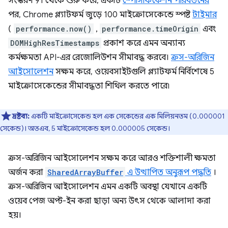
সংস্করণ 91 থেকে শুরু করে, একটি
স্পেসিফিকেশন পরিবর্তনের
পর, Chrome প্ল্যাটফর্ম জুড়ে 100 মাইক্রোসেকেন্ডে স্পষ্ট
টাইমার
(
performance.now()
,
performance.timeOrigin
এবং
DOMHighResTimestamps
প্রকাশ করে এমন অন্যান্য
কর্মক্ষমতা API-এর রেজোলিউশন সীমাবদ্ধ করবে।
ক্রস-অরিজিন
আইসোলেশন
সক্ষম করে, ওয়েবসাইটগুলি প্ল্যাটফর্ম নির্বিশেষে 5
মাইক্রোসেকেন্ডের সীমাবদ্ধতা শিথিল করতে পারে৷
দ্রষ্টব্য:
একটি মাইক্রোসেকেন্ড হল এক সেকেন্ডের এক মিলিয়নতম (0.000001
সেকেন্ড)। অতএব, 5 মাইক্রোসেকেন্ড হল 0.000005 সেকেন্ড।
ক্রস-অরিজিন আইসোলেশন সক্ষম করে আরও শক্তিশালী ক্ষমতা
অর্জন করা
SharedArrayBuffer
এ উত্থাপিত অনুরূপ পদ্ধতি
।
ক্রস-অরিজিন আইসোলেশন এমন একটি অবস্থা যেখানে একটি
ওয়েব পেজ অপ্ট-ইন করা ছাড়া অন্য উৎস থেকে আলাদা করা
হয়।