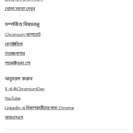
খোলা সমস্যা দেখুন
সম্পর্কিত বিষয়বস্তু
Chromium আপডেট
কেস স্টাডিজ
সংরক্ষণাগার
পডকাস্ট এবং শো
অনুসরণ করুন
X-এ @ChromiumDev
YouTube
LinkedIn-এ বিকাশকারীদের জন্য Chrome
আরএসএস