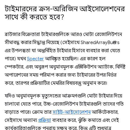
টাইমারদের ক্রস-অরিজিন আইসোলেশনের
সাথে কী করতে হবে?
ব্রাউজার বিক্রেতারা টাইমারগুলিকে আরও মোটা রেজোলিউশনে
সীমাবদ্ধ করার সিদ্ধান্ত নিয়েছে (সেইসাথে SharedArrayBuffers
এর উপলব্ধতা যা অন্তর্নিহিত টাইমার হিসাবে ব্যবহার করা যেতে
পারে) যখন
Specter
আবিষ্কৃত হয়েছিল। এর কারণ হল
স্পেকটার, এবং অনুরূপ অনুমানমূলক এক্সিকিউশন অ্যাটাক, নির্দিষ্ট
অপারেশনের সময় পরিমাপ করার জন্য টাইমারের উপর নির্ভর
করে, তারপর প্রক্রিয়াটির মেমরির বিষয়বস্তু অনুমান করে।
যদিও অনুমানমূলক মৃত্যুদন্ডের আক্রমণগুলি মোটা টাইমার দিয়ে
চালানো যেতে পারে, উচ্চ-রেজোলিউশন টাইমারগুলি তাদের গতি
বাড়াতে পারে। ক্রোম তার
সাইট-আইসোলেশন
আর্কিটেকচার,
সেইসাথে অন্যান্য
প্রক্রিয়া
ব্যবহার করে, ঝুঁকি কমাতে এবং সেই
কার্যকারিতাগুলিকে পুনরায় সক্ষম করে, কিন্তু এটি শুধুমাত্র