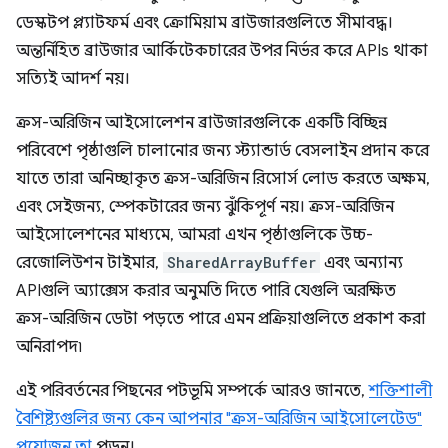
ডেস্কটপ প্ল্যাটফর্ম এবং ক্রোমিয়াম ব্রাউজারগুলিতে সীমাবদ্ধ।
অন্তর্নিহিত ব্রাউজার আর্কিটেকচারের উপর নির্ভর করে APIs থাকা
সত্যিই আদর্শ নয়।
ক্রস-অরিজিন আইসোলেশন ব্রাউজারগুলিকে একটি বিচ্ছিন্ন
পরিবেশে পৃষ্ঠাগুলি চালানোর জন্য স্ট্যান্ডার্ড বেসলাইন প্রদান করে
যাতে তারা অনিচ্ছাকৃত ক্রস-অরিজিন রিসোর্স লোড করতে অক্ষম,
এবং সেইজন্য, স্পেকটারের জন্য ঝুঁকিপূর্ণ নয়। ক্রস-অরিজিন
আইসোলেশনের মাধ্যমে, আমরা এখন পৃষ্ঠাগুলিকে উচ্চ-
রেজোলিউশন টাইমার,
SharedArrayBuffer
এবং অন্যান্য
APIগুলি অ্যাক্সেস করার অনুমতি দিতে পারি যেগুলি অরক্ষিত
ক্রস-অরিজিন ডেটা পড়তে পারে এমন প্রক্রিয়াগুলিতে প্রকাশ করা
অনিরাপদ৷
এই পরিবর্তনের পিছনের পটভূমি সম্পর্কে আরও জানতে,
শক্তিশালী
বৈশিষ্ট্যগুলির জন্য কেন আপনার "ক্রস-অরিজিন আইসোলেটেড"
প্রয়োজন তা
পড়ুন।