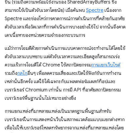
ขึ้น (รวมถึงความพร้อมใช้งานของ SharedArrayBuffers ซึ่ง
สามารถใช้เป็นตัวจับเวลาโดยนัย) เมื่อค้นพบ
Spectre
เนื่องจาก
Spectre และช่องโหว่การคาดการณ์การดำเนินการที่คล้ายกันอาศัย
ตัวจับเวลาเพื่อวัดเวลาที่การดำเนินการบางอย่างใช้ไป จากนั้นจึงคาด
เดาเนื้อหาของหน่วยความจำของกระบวนการ
แม้ว่าการโจมตีด้วยการดำเนินการแบบคาดการณ์จะทำงานได้โดยใช้
ตัวจับเวลาแบบหยาบ แต่ตัวจับเวลาความละเอียดสูงก็สามารถเร่ง
ความเร็วการโจมตีได้ Chrome ใช้สถาปัตยกรรม
การแยกเว็บไซต์
รวมถึง
กลไก
อื่นๆ เพื่อลดความเสี่ยงและเปิดใช้ฟังก์ชันการทำงาน
เหล่านั้นอีกครั้ง แต่ใช้ได้เฉพาะกับแพลตฟอร์มเดสก์ท็อปและ
เบราว์เซอร์ Chromium เท่านั้น การมี API ที่อาศัยสถาปัตยกรรม
เบราว์เซอร์พื้นฐานนั้นไม่เหมาะอย่างยิ่ง
การแยกแหล่งที่มาหลายแหล่งเป็นมาตรฐานพื้นฐานสำหรับ
เบราว์เซอร์ในการแสดงหน้าเว็บในสภาพแวดล้อมแบบแยกต่างหาก
เพื่อไม่ให้เบราว์เซอร์โหลดทรัพยากรจากแหล่งที่มาหลายแหล่งโดย