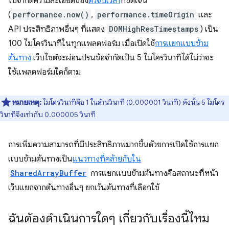
ไปจํากัดความละเอียดของ
ตัวจับเวลา
ที่ชัดเจน
(
performance.now()
,
performance.timeOrigin
และ
API ประสิทธิภาพอื่นๆ ที่แสดง
DOMHighResTimestamps
) เป็น
100 ไมโครวินาทีในทุกแพลตฟอร์ม เมื่อเปิดใช้
การแยกแบบข้าม
ต้นทาง
เว็บไซต์จะผ่อนปรนข้อจำกัดเป็น 5 ไมโครวินาทีได้ไม่ว่าจะ
ใช้แพลตฟอร์มใดก็ตาม
หมายเหตุ:
ไมโครวินาทีคือ 1 ในล้านวินาที (0.000001 วินาที) ดังนั้น 5 ไมโคร
วินาทีจึงเท่ากับ 0.000005 วินาที
การเพิ่มความสามารถที่มีประสิทธิภาพมากขึ้นด้วยการเปิดใช้การแยก
แบบข้ามต้นทางเป็น
แนวทางที่คล้ายกับใน
SharedArrayBuffer
การแยกแบบข้ามต้นทางคือสถานะที่หน้า
เว็บแยกจากต้นทางอื่นๆ ยกเว้นต้นทางที่เลือกใช้
ฉันต้องดำเนินการใดๆ เกี่ยวกับเรื่องนี้ไหม