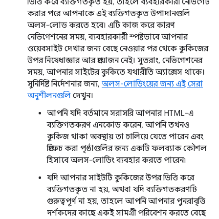
ভিত্তি করে ব্যক্তিগতকৃত হয়, তাহলে ব্যবহারকারী নেভিগেট
করার পরে আপনাকে এই ব্যক্তিগতকৃত উপাদানগুলি
অলস-লোড করতে হবে। এটি কাজ করে কারণ
নেভিগেশনের সময়, ব্যবহারকারী স্পষ্টভাবে আপনার
ওয়েবসাইট দেখার জন্য বেছে নেওয়ার পর থেকে কুকিজের
উপর নিষেধাজ্ঞার আর প্রয়োজন নেই। সুতরাং, নেভিগেশনের
সময়, আপনার সাইটের কুকিতে যথারীতি অ্যাক্সেস থাকে।
সুনির্দিষ্ট নির্দেশনার জন্য,
অলস-লোডিংয়ের জন্য এই সেরা
অনুশীলনগুলি
দেখুন।
আপনি যদি বর্তমানে সরাসরি আপনার HTML-এ
ব্যক্তিগতকরণ এনকোড করেন, আপনি তখনও
কুকিজ থাকা অবস্থায় তা চালিয়ে যেতে পারেন এবং
প্রিফেচ করা পৃষ্ঠাগুলির জন্য একটি ফলব্যাক কৌশল
হিসাবে অলস-লোডিং ব্যবহার করতে পারেন৷
যদি আপনার সাইটটি কুকিজের উপর ভিত্তি করে
ব্যক্তিগতকৃত না হয়, অথবা যদি ব্যক্তিগতকরণটি
গুরুত্বপূর্ণ না হয়, তাহলে আপনি আপনার পুনরাবৃত্তি
দর্শকদের কাছে একই সামগ্রী পরিবেশন করতে বেছে