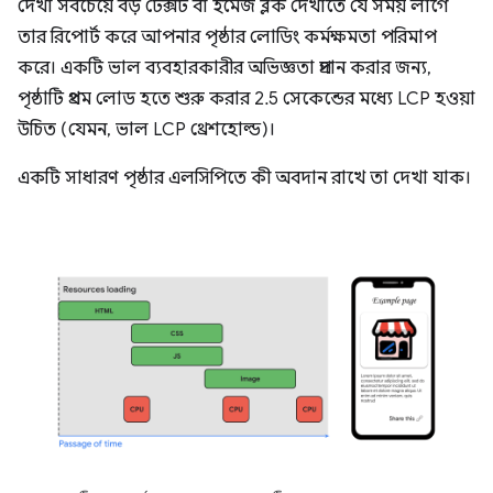
দেখা সবচেয়ে বড় টেক্সট বা ইমেজ ব্লক দেখাতে যে সময় লাগে
তার রিপোর্ট করে আপনার পৃষ্ঠার লোডিং কর্মক্ষমতা পরিমাপ
করে। একটি ভাল ব্যবহারকারীর অভিজ্ঞতা প্রদান করার জন্য,
পৃষ্ঠাটি প্রথম লোড হতে শুরু করার 2.5 সেকেন্ডের মধ্যে LCP হওয়া
উচিত (যেমন, ভাল LCP থ্রেশহোল্ড)।
একটি সাধারণ পৃষ্ঠার এলসিপিতে কী অবদান রাখে তা দেখা যাক।