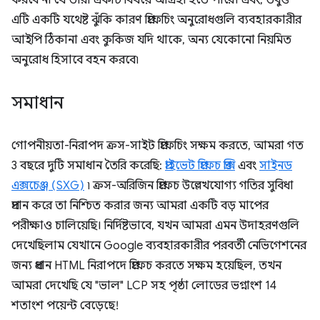
করবে না যে তারা একটি বিষয়ে আগ্রহী হতে পারে। এবং, তবুও
এটি একটি যথেষ্ট ঝুঁকি কারণ প্রিফেচিং অনুরোধগুলি ব্যবহারকারীর
আইপি ঠিকানা এবং কুকিজ যদি থাকে, অন্য যেকোনো নিয়মিত
অনুরোধ হিসাবে বহন করবে৷
সমাধান
গোপনীয়তা-নিরাপদ ক্রস-সাইট প্রিফেচিং সক্ষম করতে, আমরা গত
3 বছরে দুটি সমাধান তৈরি করেছি:
প্রাইভেট প্রিফেচ প্রক্সি
এবং
সাইনড
এক্সচেঞ্জ (SXG)
৷ ক্রস-অরিজিন প্রিফেচ উল্লেখযোগ্য গতির সুবিধা
প্রদান করে তা নিশ্চিত করার জন্য আমরা একটি বড় মাপের
পরীক্ষাও চালিয়েছি। নির্দিষ্টভাবে, যখন আমরা এমন উদাহরণগুলি
দেখেছিলাম যেখানে Google ব্যবহারকারীর পরবর্তী নেভিগেশনের
জন্য প্রধান HTML নিরাপদে প্রিফেচ করতে সক্ষম হয়েছিল, তখন
আমরা দেখেছি যে "ভাল" LCP সহ পৃষ্ঠা লোডের ভগ্নাংশ 14
শতাংশ পয়েন্ট বেড়েছে!