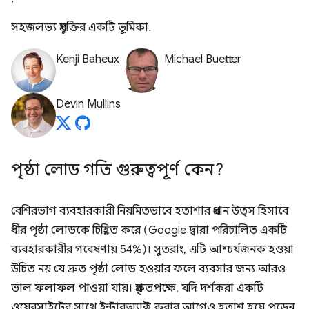
সহজলভ্য প্রযুক্তির একটি ভূমিকা.
Kenji Baheux
Michael Buettner
Devin Mullins
পৃষ্ঠা লোড গতি গুরুত্বপূর্ণ কেন?
বেশিরভাগ ব্যবহারকারী নিয়মিতভাবে হতাশার প্রধান উত্স হিসাবে
ধীর পৃষ্ঠা লোডকে চিহ্নিত করে (Google দ্বারা পরিচালিত একটি
ব্যবহারকারীর গবেষণায় 54%)। সুতরাং, এটি আশ্চর্যজনক হওয়া
উচিত নয় যে দ্রুত পৃষ্ঠা লোড হওয়ার ফলে ব্যবসার জন্য আরও
ভাল ফলাফল পাওয়া যায়। প্রকৃতপক্ষে, যদি দর্শকরা একটি
ওয়েবসাইটের সাথে ইন্টারঅ্যাক্ট করার আগেও হতাশ হয়ে পড়েন,