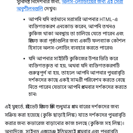
সুনির্দিষ্ট নির্দেশনার জন্য,
অলস-লোডিংয়ের জন্য এই সেরা
অনুশীলনগুলি
দেখুন।
আপনি যদি বর্তমানে সরাসরি আপনার HTML-এ
ব্যক্তিগতকরণ এনকোড করেন, আপনি তখনও
কুকিজ থাকা অবস্থায় তা চালিয়ে যেতে পারেন এবং
প্রিফেচ করা পৃষ্ঠাগুলির জন্য একটি ফলব্যাক কৌশল
হিসাবে অলস-লোডিং ব্যবহার করতে পারেন৷
যদি আপনার সাইটটি কুকিজের উপর ভিত্তি করে
ব্যক্তিগতকৃত না হয়, অথবা যদি ব্যক্তিগতকরণটি
গুরুত্বপূর্ণ না হয়, তাহলে আপনি আপনার পুনরাবৃত্তি
দর্শকদের কাছে একই সামগ্রী পরিবেশন করতে বেছে
নিতে পারেন যেভাবে আপনি প্রথমবার দর্শকদের করতে
চান৷
এই মুহুর্তে, প্রাইভেট প্রিফেচ প্রক্সি শুধুমাত্র প্রথম বারের দর্শকদের জন্য
সক্রিয় করা হয়েছে (কুকি ছাড়াই লিঙ্ক) যাতে দর্শকদের পুনরাবৃত্তি
করার জন্য কভারেজ বাড়ানোর কাজ চলছে (কুকিজ সহ লিঙ্ক)।
অন্যদিকে, সাইনড এক্সচেঞ্জ ইতিমধ্যেই প্রথমবার এবং পুনরাবৃত্তি