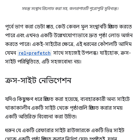
সমস্ত সংস্থান প্রিলোড করা সহ, জলপ্রপাতটি পুরোপুরি সুবিন্যস্ত।
পূর্বে ভাগ করা ডেটা প্রদত্ত, কেউ কেবল মূল সংস্থানটি প্রিফেচ করতে
পারে এবং এখনও একটি উল্লেখযোগ্যভাবে দ্রুত পৃষ্ঠা লোড অর্জন
করতে পারে। একই-সাইটের ক্ষেত্রে, এই ধরনের কৌশলটি আদিম
যেমন
rel=prefetch
সাথে সহজেই উপলব্ধ। যাইহোক, ক্রস-
সাইট পরিস্থিতিতে, এটি সহজবোধ্য নয়।
ক্রস-সাইট নেভিগেশন
যদিও কিছুক্ষণ ধরে প্রিফেচ করা হয়েছে, ব্যবহারকারী অন্য সাইটে
থাকাকালীন একটি সাইট থেকে পৃষ্ঠাগুলি প্রিফেচ করার সময়
একটি অতিরিক্ত বিবেচনা করা উচিত৷
ধরুন যে একটি রেফারার সাইট ব্রাউজারকে একটি ভিন্ন সাইট
থেকে একটি পৃষ্ঠা প্রিফেচ করার নির্দেশ দেয়৷ স্পষ্টতই, যখন