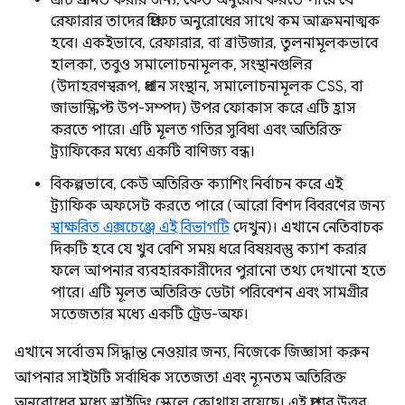
এটি প্রশমিত করার জন্য, কেউ অনুরোধ করতে পারে যে
রেফারার তাদের প্রিফেচ অনুরোধের সাথে কম আক্রমনাত্মক
হবে। একইভাবে, রেফারার, বা ব্রাউজার, তুলনামূলকভাবে
হালকা, তবুও সমালোচনামূলক, সংস্থানগুলির
(উদাহরণস্বরূপ, প্রধান সংস্থান, সমালোচনামূলক CSS, বা
জাভাস্ক্রিপ্ট উপ-সম্পদ) উপর ফোকাস করে এটি হ্রাস
করতে পারে। এটি মূলত গতির সুবিধা এবং অতিরিক্ত
ট্র্যাফিকের মধ্যে একটি বাণিজ্য বন্ধ।
বিকল্পভাবে, কেউ অতিরিক্ত ক্যাশিং নির্বাচন করে এই
ট্র্যাফিক অফসেট করতে পারে (আরো বিশদ বিবরণের জন্য
স্বাক্ষরিত এক্সচেঞ্জে এই বিভাগটি
দেখুন)। এখানে নেতিবাচক
দিকটি হবে যে খুব বেশি সময় ধরে বিষয়বস্তু ক্যাশ করার
ফলে আপনার ব্যবহারকারীদের পুরানো তথ্য দেখানো হতে
পারে। এটি মূলত অতিরিক্ত ডেটা পরিবেশন এবং সামগ্রীর
সতেজতার মধ্যে একটি ট্রেড-অফ।
এখানে সর্বোত্তম সিদ্ধান্ত নেওয়ার জন্য, নিজেকে জিজ্ঞাসা করুন
আপনার সাইটটি সর্বাধিক সতেজতা এবং ন্যূনতম অতিরিক্ত
অনুরোধের মধ্যে স্লাইডিং স্কেলে কোথায় রয়েছে। এই প্রশ্নের উত্তর