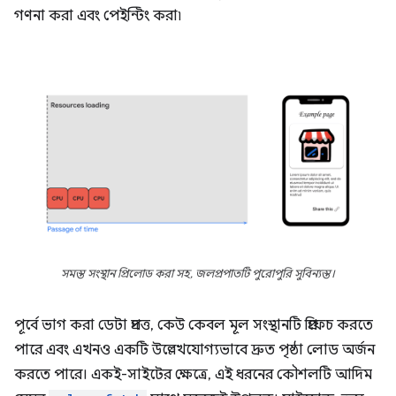
গণনা করা এবং পেইন্টিং করা৷
সমস্ত সংস্থান প্রিলোড করা সহ, জলপ্রপাতটি পুরোপুরি সুবিন্যস্ত।
পূর্বে ভাগ করা ডেটা প্রদত্ত, কেউ কেবল মূল সংস্থানটি প্রিফেচ করতে
পারে এবং এখনও একটি উল্লেখযোগ্যভাবে দ্রুত পৃষ্ঠা লোড অর্জন
করতে পারে। একই-সাইটের ক্ষেত্রে, এই ধরনের কৌশলটি আদিম