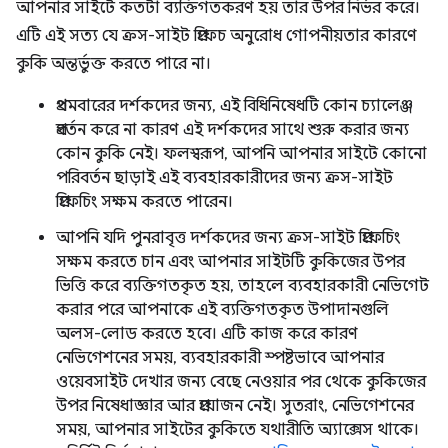
আপনার সাইটে কতটা ব্যক্তিগতকরণ হয় তার উপর নির্ভর করে।
এটি এই সত্য যে ক্রস-সাইট প্রিফেচ অনুরোধ গোপনীয়তার কারণে
কুকি অন্তর্ভুক্ত করতে পারে না।
প্রথমবারের দর্শকদের জন্য, এই বিধিনিষেধটি কোন চ্যালেঞ্জ
প্রবর্তন করে না কারণ এই দর্শকদের সাথে শুরু করার জন্য
কোন কুকি নেই। ফলস্বরূপ, আপনি আপনার সাইটে কোনো
পরিবর্তন ছাড়াই এই ব্যবহারকারীদের জন্য ক্রস-সাইট
প্রিফেচিং সক্ষম করতে পারেন।
আপনি যদি পুনরাবৃত্ত দর্শকদের জন্য ক্রস-সাইট প্রিফেচিং
সক্ষম করতে চান এবং আপনার সাইটটি কুকিজের উপর
ভিত্তি করে ব্যক্তিগতকৃত হয়, তাহলে ব্যবহারকারী নেভিগেট
করার পরে আপনাকে এই ব্যক্তিগতকৃত উপাদানগুলি
অলস-লোড করতে হবে। এটি কাজ করে কারণ
নেভিগেশনের সময়, ব্যবহারকারী স্পষ্টভাবে আপনার
ওয়েবসাইট দেখার জন্য বেছে নেওয়ার পর থেকে কুকিজের
উপর নিষেধাজ্ঞার আর প্রয়োজন নেই। সুতরাং, নেভিগেশনের
সময়, আপনার সাইটের কুকিতে যথারীতি অ্যাক্সেস থাকে।