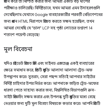
প্রদান করে তা নিশ্চিত করার জন্য আমরা একটি বড় মাপের
পরীক্ষাও চালিয়েছি। নির্দিষ্টভাবে, যখন আমরা এমন উদাহরণগুলি
দেখেছিলাম যেখানে Google ব্যবহারকারীর পরবর্তী নেভিগেশনের
জন্য প্রধান HTML নিরাপদে প্রিফেচ করতে সক্ষম হয়েছিল, তখন
আমরা দেখেছি যে "ভাল" LCP সহ পৃষ্ঠা লোডের ভগ্নাংশ 14
শতাংশ পয়েন্ট বেড়েছে!
মূল বিবেচনা
যদিও প্রাইভেট প্রিফেচ প্রক্সি এবং সাইনড এক্সচেঞ্জ একই ব্যবহারের
ক্ষেত্রে সমাধান করে, প্রতিটি প্রযুক্তি আলাদা আলাদা ট্রেড-অফ
উপস্থাপন করে। সুতরাং, সেরা পছন্দ সত্যিই আপনার সাইটের
নির্দিষ্ট চাহিদার উপর নির্ভর করে। আপনাকে জড়িত ট্রেড-অফের
ধারণা পেতে সাহায্য করার জন্য, নিম্নলিখিত বিভাগগুলি ক্রস-
সাইট প্রিফেচিং সক্ষম করার এবং উপলব্ধ দুটি প্রযুক্তির মধ্যে বেছে
নেওয়ার জন্য দুটি মূল বিবেচ্য বিষয়কে কভার করে। আপনি প্রতিটি