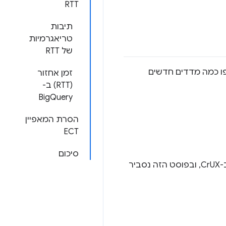
RTT
תיבות
טריאגרמיות
של RTT
בפברואר 2025 נוספו כמה מדדים חדשים
זמן אחזור
(RTT) ב-
BigQuery
הסרת המאפיין
ECT
סיכום
כל אחד מהם מספק תובנות נוספות לגבי מדדי הביצועים של מקורות וכתובות URL שזמינים ב-CrUX, ובפוסט הזה נסביר