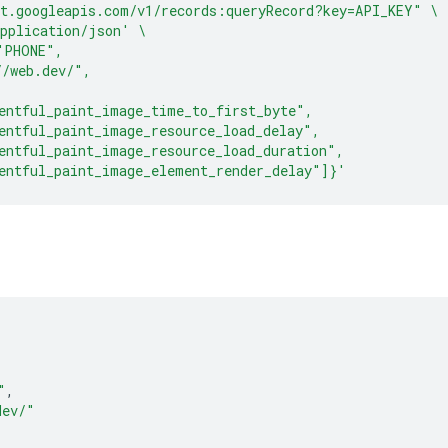
t.googleapis.com/v1/records:queryRecord?key=API_KEY"
\
pplication/json'
\
"PHONE",
//web.dev/",
entful_paint_image_time_to_first_byte",
entful_paint_image_resource_load_delay",
entful_paint_image_resource_load_duration",
entful_paint_image_element_render_delay"]}'
"
,
dev/"