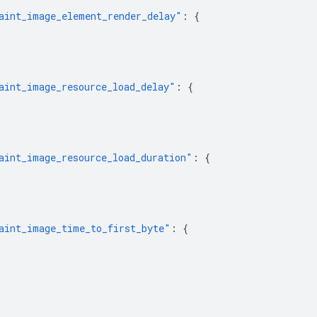
aint_image_element_render_delay"
:
{
aint_image_resource_load_delay"
:
{
aint_image_resource_load_duration"
:
{
aint_image_time_to_first_byte"
:
{