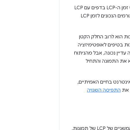
כטכניקה יעילה לפירוט זמן ה-LCP בדפים עם LCP
של תמונות לרכיבים קטנים יותר, כדי לוודא שהמאמצים שלכם מושקעים באופטימיזציה של הגורמים הנכונים לזמן LCP
ורדה של תמונות הוא לרוב החלק הקטן
Li של Google) התמקדו לעיתים קרובות בטיפים לאופטימיזציה
דיין נכונה, אבל מהניתוח
א את התמונה והתחיל
ינטרנט בחיים האמיתיים,
 את
התפיסה השגויה
במסגרת הגרסה הזו, בעלי אתרים יכולים לבדוק את האתרים שלהם כדי למצוא את החלקים המשניים של LCP של תמונות,