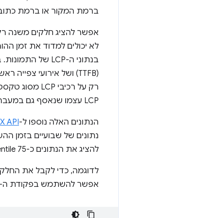
ברמת המקור או ברמת כתובת ה
אפשר להציג חלקים משנה רק ב
לא יכולים למדוד את זמן ההור
רק על רכיבי 
LCP עצמו שנאסף גם במעברים לאחור ולקדימה ובדפים שעברו עיבוד מראש.
הנתונים האלה נוספו ל-
X API
להציג את הנתונים כ-75 percentile של כל רכיב משנה, באלפיות השנייה.
לדוגמה, כדי לקבל את החלקים המ
אפשר להשתמש בפקודת ה-curl הבאה (מחליפים את