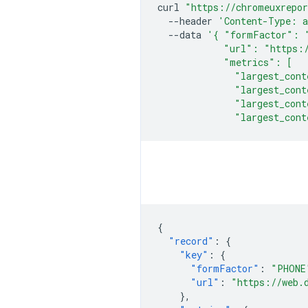
curl
"https://chromeuxrepor
--header
'Content-Type: a
--data
'{ "formFactor": 
            "url": "https:
            "metrics": [
              "largest_cont
              "largest_cont
              "largest_cont
              "largest_cont
{
"record"
:
{
"key"
:
{
"formFactor"
:
"PHONE
"url"
:
"https://web.
},