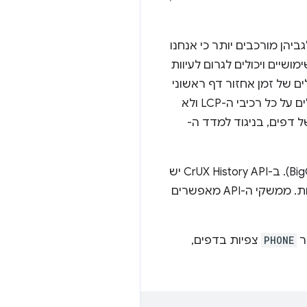
יהן מורכבים יותר כי אנחנו
שיים ויכולים לגרום לעיוות
LC מסוג טקסט, המדדים הכוללים של זמן אחזור דף ראשוני
(TTFB) ושל אירועי צפייה ראשוניים (FCP) הם פירוטים שימושיים. עם זאת, חשוב לזכור שהם חלים על כל רכיבי ה-LCP ולא
ת של דפים, בניגוד למדד ה-
החל מפברואר 2025 (הערה: לא BigQuery). ב-CrUX History API יש
נתונים של שבועיים בזמן ההשקה, והם יתרחבו עם הזמן עד להיסטוריה המלאה של 25 השבועות. ממשקי ה-API מאפשרים
ר
PHONE
צפיות בדפים,