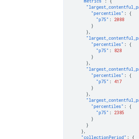
"metrics"
:
{
"largest_contentful_p
"percentiles"
:
{
"p75"
:
2088
}
},
"largest_contentful_p
"percentiles"
:
{
"p75"
:
828
}
},
"largest_contentful_p
"percentiles"
:
{
"p75"
:
417
}
},
"largest_contentful_p
"percentiles"
:
{
"p75"
:
2385
}
}
},
"collectionPeriod"
:
{