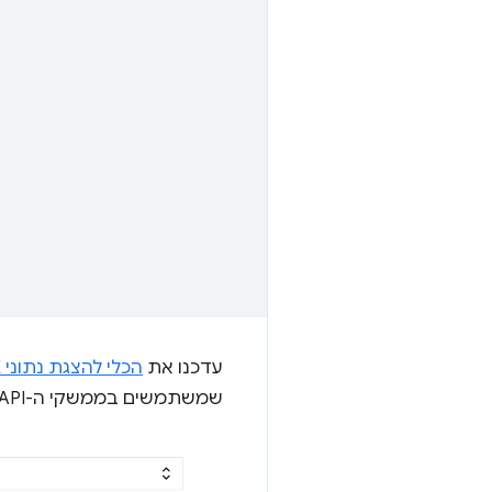
עדכנו את
הכלי להצגת נתוני CrUX
שמשתמשים בממשקי ה-API של CrUX יחשפו את הנתונים החשובים האלה: