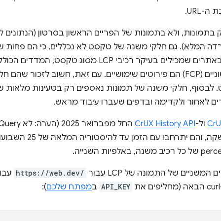
-URL.
תמונות, ולא בתמונות של הפריים הראשון בסרטון (הנתונים לגב
דה המלא). גם חלקי משנה של טקסט לא נכללים, כי הם פחות שימו
בנתוני ה-LCP של התמונות. באתרים שמכילים בעיקר רכיבי P
LCP מסוג טקסט. לבסוף, חלקי משנה של תמונות נאספים רק בטעינות מלאו
CrU
ול-
CrUX History API
שניים של התמונה של LCP עבור
https://web.dev/
עבו
API_KEY
ב
מפתח שלכם
):