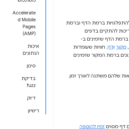
משתמש
Accelerate
d Mobile
 שמצטברות להתפלגויות ברמת הדף וברמת
Pages
יכות להתקיים בדפים
‏(AMP)
 ברמת הדף שזמינים ב-
איכות
,
מקור
ו
דף
. חוויות שעומדות
הנתונים
ונים ברמת המקור שזמינים
סינון
כאות שלהם משתנה לאורך זמן.
בדיקת
fuzz
דיוק
רישיון
ם דף מסוים
זמין להוספה