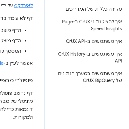
לאינדקס
על ידי 
סקירה כללית של המדריכים
דף
לא
עומד בדר
איך להציג נתוני Cr
UX ב-Page
Speed Insights
הדף מוצג 
הדף מוצג 
איך משתמשים ב-Cr
UX API
המסמך כו
איך משתמשים ב-Cr
UX History
API
אפשר לעיין ב-
le
איך משתמשים במערך הנתונים
פופולרי מספי
של Cr
Query
UX Big
דף נחשב פופולרי
מינימלי של מבקר
דוגמאות כדי לה
ולמקורות.