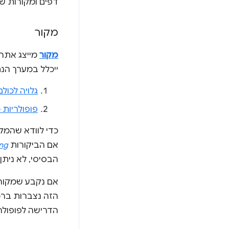
דפים ומקורות שלא
מקור
מקור
מייצג אתר ש
ייכלל במערך הנתונים של CrUX, הוא צרי
גלויה לכולם
פופולריות
כדי לוודא שהמקו
אם הביקורות
ing
הבסיסי, לא ניתן
אם נקבע שמקור מ
הזה נצברות ברמ
הדרישה לפופולר