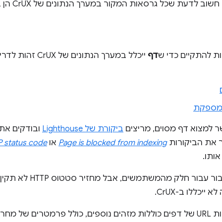
 לדעת שכל גרסאות המקור במערך הנתונים של CrUX הן באותיות קטנות.
ת להתקיים כדי ש
דף
ייכלל במערך הנתונ
 מספקת
ר למצוא דף מסוים, מריצים
ביקורת של Lighthouse
 את הביקורות
Page is blocked from indexing
או
P status code
ותו.
אם הדף גלוי לציבור עבור
יכללו ב-CrUX.
זת שאילתה כמו