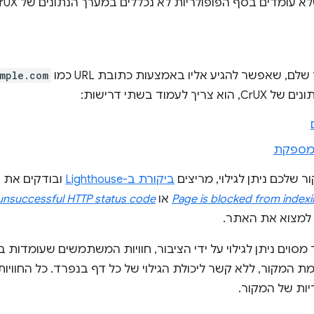
 עומדים בסף הפופולריות לא נכללים במערך הנתונים של CrUX.
לם, שאפשר להגיע אליו באמצעות כתובת URL כמו
mple.com
ך לעמוד בשתי דרישות:
 מספקת
ר שלכם ניתן לגילוי, מריצים
ביקורת ב-Lighthouse
Page is blocked from index
או
unsuccessful HTTP status code
 למצוא את האתר.
סוים ניתן לגילוי על ידי הציבור, חוויות המשתמשים שעומדות
ת המקור, ללא קשר ליכולת הגילוי של כל דף בנפרד. כל החווי
יות של המקור.