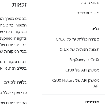
נתוני גרסה
זכאות
משוב ותמיכה
המקור. בקטע הז
כלים
ובמקורות כדי שה
PageSpeed Insights וב-CrUX API, צריך לעמוד בכל קרי
סקירה כללית על כלי Cr
UX
בקריטריונים של
תצוגה חזותית של Cr
UX
בכל המקורות של נתו
UX ב-Big
Cr
Query
דפים ומקורות נת
בשלב הזה, אי אפ
ממשק API של Cr
UX
ממשק API של Cr
UX History
גלויה לכולם
API
כדי שדף ייכלל במערך הנתונים של
מדריכים
הקריטריונים שקו