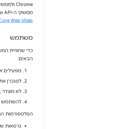
ממשקי ה-API של פלטפורמת האינטרנט שעליהם מבוסס CrUX. מידע נוסף זמין במאמר
 Core Web Vitals
משתמש
כדי שחוויית ה
הבאים:
מפעילים 
לסנכרן את
לא מוגדר
ב
להשתמש ב
הפלטפורמות הנת
גרסאות של Chrome למחשב, כולל מערכות הפעלה Windows, ‏ macOS, ‏ romeOS