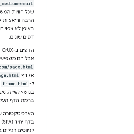
_medium=email
שכל חוויות המש
באופן לא צפוי ח
דפים שונים.
אבל הם משפיעים
com/page.html
אז דף
age.html
ל-
frame.html
י
בנושא
חוויית מ
ברמת הדף העלי
בדף יחיד (SPA) עשויות להשתמש בסכמת
לניווטים רגילים