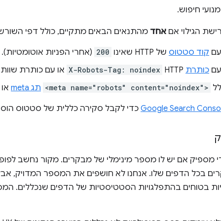
מנועי חיפוש.
ישת הגילוי אם
אחד
מהתנאים הבאים מתקיים, כולל דפי השורש 
עם
קוד סטטוס
של HTTP שאינו
200
(אחרי הפניות אוטומטיות).
עם
כותרת
HTTP
X-Robots-Tag: noindex
או עם כותרת שוות 
לל
<meta name="robots" content="noindex">
תג meta
או 
Google Search Conso
כדי לקבל סקירה כללית של סטטוס הוס
ק
 מספיק אם יש לו מספר מינימלי של מבקרים. מקור נחשב לפופו
ים בכל הדפים שלו. אנחנו לא חושפים את המספר המדויק, אבל 
יות בטוחים בהתפלגויות הסטטיסטיות של הדפים שנכללים. המס