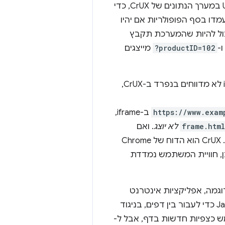
. המזהים האלה מוסרים מכתובת ה-URL במערך הנתונים של CrUX, כדי
דו בסף הפופולריות אם יהיו
 במקרים נדירים, יכול להיות שהמערכת תקבץ
ו-
?productID=102
מייצגים
הדפים ב-CrUX נמדדים על סמך הדף ברמה העליונה. דפים שמוטמעים כ-iframe לא מדווחים בנפרד ב-CrUX,
https://www.exam
ב-iframe,
frame.html
לא יוצג
. ואם
. ‫CrUX הוא הדוח של Chrome
ים יכולים אפילו לא לדעת שמדובר ב-iframe. לכן, חוויית המשתמש נמדדת
 של אתר מסוים יכולה להקשות על הצגת הנתונים שלו ב-CrUX. לדוגמה, אפליקציות אינטרנט
מבוססת-JavaScript כדי לעבור בין דפים, בניגוד
מש כצפיות חדשות בדף, אבל ל-