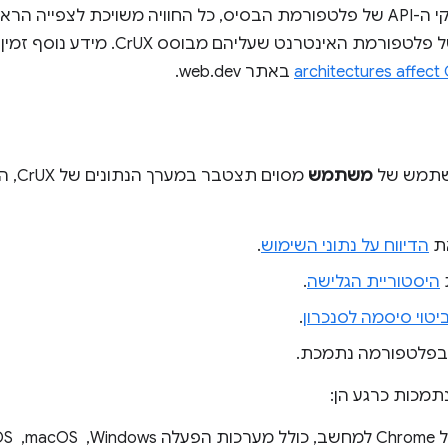
Chrome ולממשקי ה-API של פלטפורמת הבסיס, כל החוויה משויכת לצפיי
architectures affect
באתר web.dev.
משתמש של
משתמש
מסוים
את
הדיווח על נתוני השימוש
.
היסטוריית הגלישה
.
יטוי סיסמה לסנכרון
.
פלטפורמה נתמכת.
מכות כרגע הן:
Ch ו-Linux.