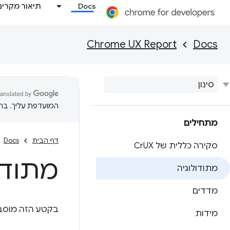
Docs
תיאור מקרים
Chrome UX Report
Docs
המועדפת עליך. בתרג
מתחילים
דף הבית
Docs
סקירה כללית של Cr
UX
מתודולו
מתודולוגיה
מדדים
בקטע הזה מוסבר איך CrUX אוסף ומארגן נתונים
מידות