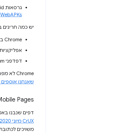
גרסאות Android של Chrome, כולל אפליקציות לנייד שמשתמשות ב
.
WebAPKs
יש כמה חריגים בו
‫Chrome ב-iOS.
אפליקציות ל-Android שמשתמשות ב
דפדפני Chromium אחרים (לדוגמה,
‫Chrome לא מפרסם נתונים לגבי שיעור המשתמשים שעומדים בקריטריונים האלה.
שאנחנו אוספים ב-ome
ed Mobile Pages
דפים שנבנו באמצעות AMP נכללים במערך הנתונים של CrUX כמו כ
CrUX מיוני 2020
משויכים לכתובת ה-URL של הדף של בעל התוכן 