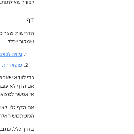
לצורך שאילתות, חשוב
דף
הדרישות שצריכו
שמקור ייכלל:
גלויה לכולם
פופולריות
כדי לוודא שאפש
אם הדף לא עובר
אי אפשר למצוא א
המשתמש האלה לא י
בדרך כלל, כתובות URL של דפים כוללות מזהים נוספים, כולל פרמטרים של מחרו