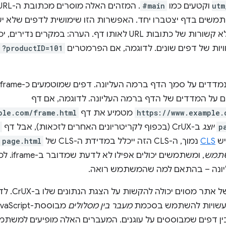
utm
וקטעים כמו
#main
תמשים בדף יצטברו יחד. האפשרות הזו שימושית לדפים שלא יעמ
הרבה וריאציות לא קשורות של כתובות URL לאותו דף. הערה:
וויות של דפים שונים. לדוגמה, אם הפרמטרים
?productID=101
 על המדדים של הדף ברמה העליונה. לדוגמה, אם דף
https://www.example.
מטמיע את דף
ple.com/frame.html
p
יוצג
ב-CrUX (בכפוף לקריטריונים האחרים לזכאות), אבל דף
ש
CLS
נמוך, ה-CLS הזה ייכלל במדידת ה-CLS של
page.html
שתמש
, ומשתמש
ונה – בהתאם למה שהמשתמש רואה.
הארכיטקטורה
מעבר בין מסלולים
 בין דפים שמבוססים על עוגנים. המעברים האלה מופיעים למשת