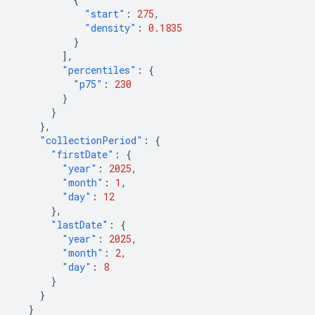
"start"
:
275
,
"density"
:
0.1835
}
],
"percentiles"
:
{
"p75"
:
230
}
}
},
"collectionPeriod"
:
{
"firstDate"
:
{
"year"
:
2025
,
"month"
:
1
,
"day"
:
12
},
"lastDate"
:
{
"year"
:
2025
,
"month"
:
2
,
"day"
:
8
}
}
}