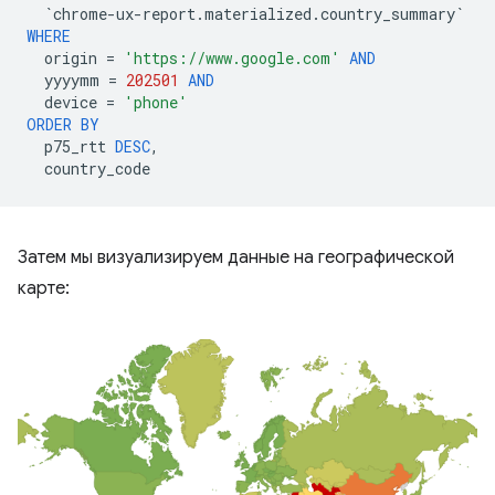
`
chrome
-
ux
-
report
.
materialized
.
country_summary
`
WHERE
origin
=
'https://www.google.com'
AND
yyyymm
=
202501
AND
device
=
'phone'
ORDER
BY
p75_rtt
DESC
,
country_code
Затем мы визуализируем данные на географической
карте: