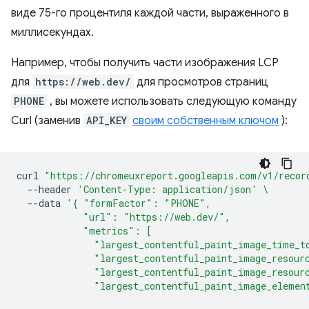
виде 75-го процентиля каждой части, выраженного в
миллисекундах.
Например, чтобы получить части изображения LCP
для
https://web.dev/
для просмотров страниц
PHONE
, вы можете использовать следующую команду
Curl (заменив
API_KEY
своим собственным ключом
):
curl
"https://chromeuxreport.googleapis.com/v1/recor
--header
'Content-Type: application/json'
\
--data
'{ "formFactor": "PHONE",
            "url": "https://web.dev/",
            "metrics": [
              "largest_contentful_paint_image_time_t
              "largest_contentful_paint_image_resour
              "largest_contentful_paint_image_resour
              "largest_contentful_paint_image_elemen