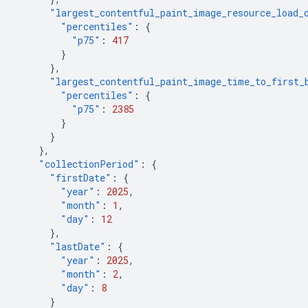
"largest_contentful_paint_image_resource_load_
"percentiles"
:
{
"p75"
:
417
}
},
"largest_contentful_paint_image_time_to_first_
"percentiles"
:
{
"p75"
:
2385
}
}
},
"collectionPeriod"
:
{
"firstDate"
:
{
"year"
:
2025
,
"month"
:
1
,
"day"
:
12
},
"lastDate"
:
{
"year"
:
2025
,
"month"
:
2
,
"day"
:
8
}