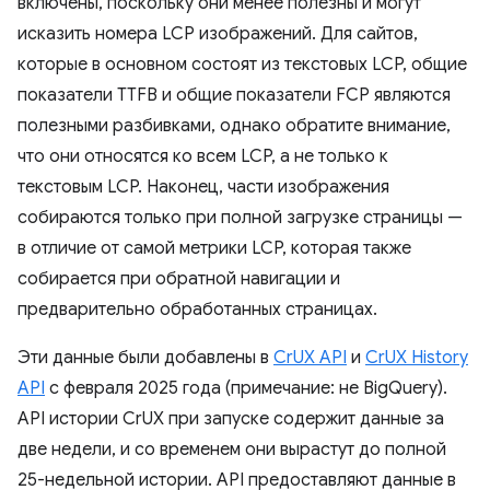
включены, поскольку они менее полезны и могут
исказить номера LCP изображений. Для сайтов,
которые в основном состоят из текстовых LCP, общие
показатели TTFB и общие показатели FCP являются
полезными разбивками, однако обратите внимание,
что они относятся ко всем LCP, а не только к
текстовым LCP. Наконец, части изображения
собираются только при полной загрузке страницы —
в отличие от самой метрики LCP, которая также
собирается при обратной навигации и
предварительно обработанных страницах.
Эти данные были добавлены в
CrUX API
и
CrUX History
API
с февраля 2025 года (примечание: не BigQuery).
API истории CrUX при запуске содержит данные за
две недели, и со временем они вырастут до полной
25-недельной истории. API предоставляют данные в