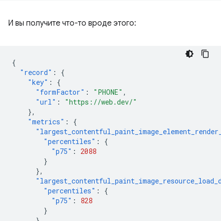
И вы получите что-то вроде этого:
{
"record"
:
{
"key"
:
{
"formFactor"
:
"PHONE"
,
"url"
:
"https://web.dev/"
},
"metrics"
:
{
"largest_contentful_paint_image_element_render
"percentiles"
:
{
"p75"
:
2088
}
},
"largest_contentful_paint_image_resource_load_
"percentiles"
:
{
"p75"
:
828
}
},