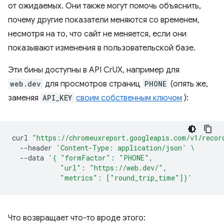
от ожидаемых. Они также могут помочь объяснить,
почему другие показатели меняются со временем,
несмотря на то, что сайт не меняется, если они
показывают изменения в пользовательской базе.
Эти бины доступны в API CrUX, например для
web.dev
для просмотров страниц
PHONE
(опять же,
заменяя
API_KEY
своим собственным ключом
):
curl
"https://chromeuxreport.googleapis.com/v1/recor
--header
'Content-Type: application/json'
\
--data
'{ "formFactor": "PHONE",
            "url": "https://web.dev/",
            "metrics": ["round_trip_time"]}'
Что возвращает что-то вроде этого: