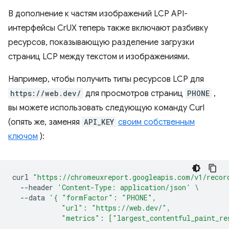
В дополнение к частям изображений LCP API-
интерфейсы CrUX теперь также включают разбивку
ресурсов, показывающую разделение загрузки
страниц LCP между текстом и изображениями.
Например, чтобы получить типы ресурсов LCP для
https://web.dev/
для просмотров страниц
PHONE
,
вы можете использовать следующую команду Curl
(опять же, заменяя
API_KEY
своим собственным
ключом
):
curl
"https://chromeuxreport.googleapis.com/v1/recor
--header
'Content-Type: application/json'
\
--data
'{ "formFactor": "PHONE",
            "url": "https://web.dev/",
            "metrics": ["largest_contentful_paint_re