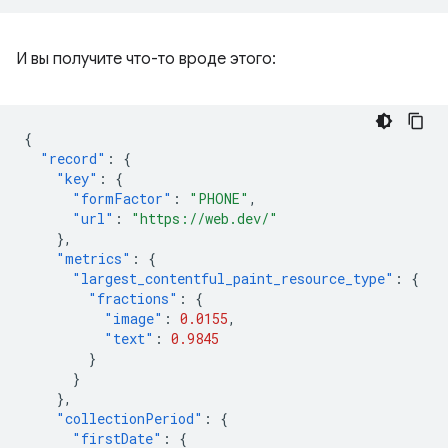
И вы получите что-то вроде этого:
{
"record"
:
{
"key"
:
{
"formFactor"
:
"PHONE"
,
"url"
:
"https://web.dev/"
},
"metrics"
:
{
"largest_contentful_paint_resource_type"
:
{
"fractions"
:
{
"image"
:
0.0155
,
"text"
:
0.9845
}
}
},
"collectionPeriod"
:
{
"firstDate"
:
{