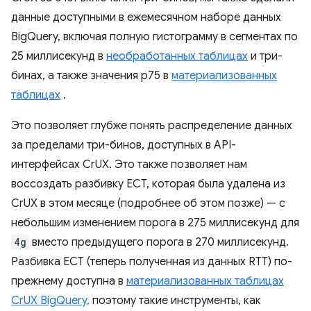
данные доступными в ежемесячном наборе данных
BigQuery, включая полную гистограмму в сегментах по
25 миллисекунд в
необработанных таблицах
и три-
бинах, а также значения p75 в
материализованных
таблицах
.
Это позволяет глубже понять распределение данных
за пределами три-бинов, доступных в API-
интерфейсах CrUX. Это также позволяет нам
воссоздать разбивку ECT, которая была удалена из
CrUX в этом месяце (подробнее об этом позже) — с
небольшим изменением порога в 275 миллисекунд для
4g
вместо предыдущего порога в 270 миллисекунд.
Разбивка ECT (теперь полученная из данных RTT) по-
прежнему доступна в
материализованных таблицах
CrUX BigQuery,
поэтому такие инструменты, как