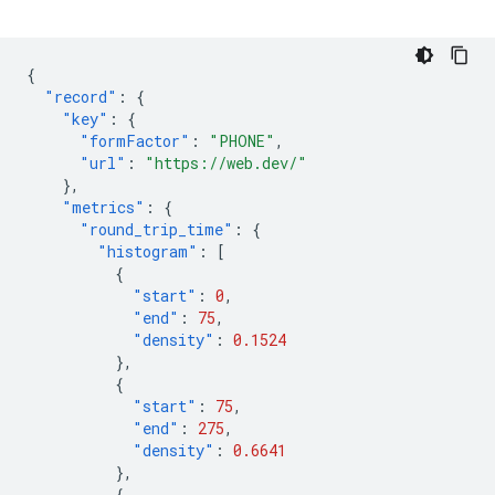
{
"record"
:
{
"key"
:
{
"formFactor"
:
"PHONE"
,
"url"
:
"https://web.dev/"
},
"metrics"
:
{
"round_trip_time"
:
{
"histogram"
:
[
{
"start"
:
0
,
"end"
:
75
,
"density"
:
0.1524
},
{
"start"
:
75
,
"end"
:
275
,
"density"
:
0.6641
},
{