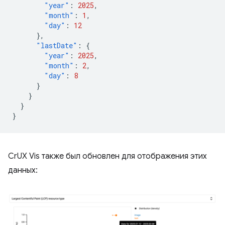
"year"
:
2025
,
"month"
:
1
,
"day"
:
12
},
"lastDate"
:
{
"year"
:
2025
,
"month"
:
2
,
"day"
:
8
}
}
}
}
CrUX Vis также был обновлен для отображения этих
данных: