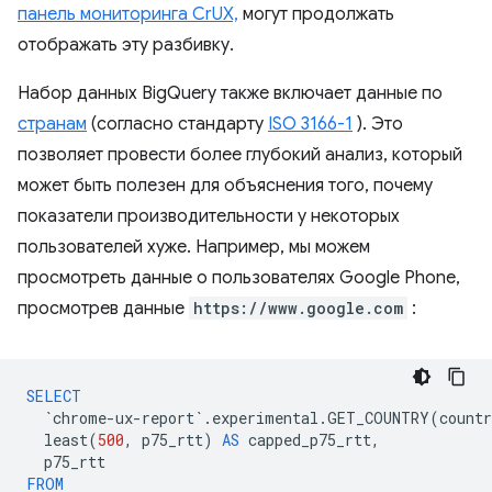
панель мониторинга CrUX,
могут продолжать
отображать эту разбивку.
Набор данных BigQuery также включает данные по
странам
(согласно стандарту
ISO 3166-1
). Это
позволяет провести более глубокий анализ, который
может быть полезен для объяснения того, почему
показатели производительности у некоторых
пользователей хуже. Например, мы можем
просмотреть данные о пользователях Google Phone,
просмотрев данные
https://www.google.com
:
SELECT
`
chrome
-
ux
-
report
`
.
experimental
.
GET_COUNTRY
(
countr
least
(
500
,
p75_rtt
)
AS
capped_p75_rtt
,
p75_rtt
FROM