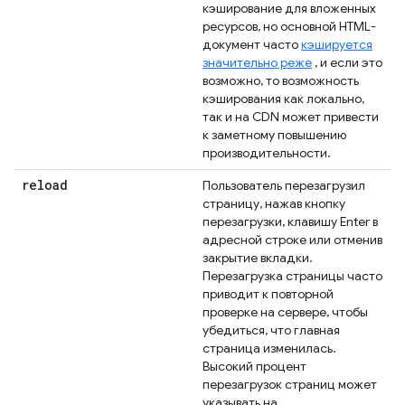
кэширование для вложенных
ресурсов, но основной HTML-
документ часто
кэшируется
значительно реже
, и если это
возможно, то возможность
кэширования как локально,
так и на CDN может привести
к заметному повышению
производительности.
reload
Пользователь перезагрузил
страницу, нажав кнопку
перезагрузки, клавишу Enter в
адресной строке или отменив
закрытие вкладки.
Перезагрузка страницы часто
приводит к повторной
проверке на сервере, чтобы
убедиться, что главная
страница изменилась.
Высокий процент
перезагрузок страниц может
указывать на