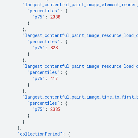
"largest_contentful_paint_image_element_render
"percentiles"
:
{
"p75"
:
2088
}
},
"largest_contentful_paint_image_resource_load_
"percentiles"
:
{
"p75"
:
828
}
},
"largest_contentful_paint_image_resource_load_
"percentiles"
:
{
"p75"
:
417
}
},
"largest_contentful_paint_image_time_to_first_
"percentiles"
:
{
"p75"
:
2385
}
}
},
"collectionPeriod"
:
{