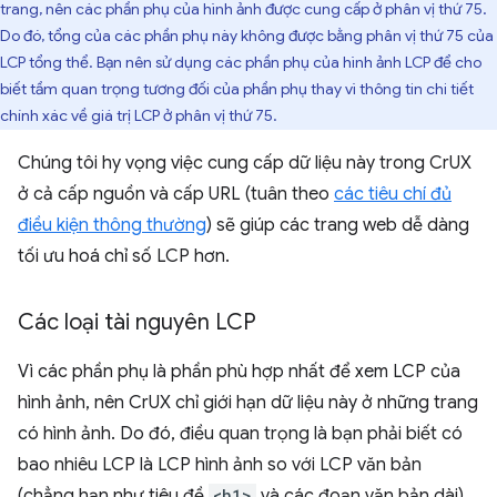
trang, nên các phần phụ của hình ảnh được cung cấp ở phân vị thứ 75.
Do đó, tổng của các phần phụ này không được bằng phân vị thứ 75 của
LCP tổng thể. Bạn nên sử dụng các phần phụ của hình ảnh LCP để cho
biết tầm quan trọng tương đối của phần phụ thay vì thông tin chi tiết
chính xác về giá trị LCP ở phân vị thứ 75.
Chúng tôi hy vọng việc cung cấp dữ liệu này trong CrUX
ở cả cấp nguồn và cấp URL (tuân theo
các tiêu chí đủ
điều kiện thông thường
) sẽ giúp các trang web dễ dàng
tối ưu hoá chỉ số LCP hơn.
Các loại tài nguyên LCP
Vì các phần phụ là phần phù hợp nhất để xem LCP của
hình ảnh, nên CrUX chỉ giới hạn dữ liệu này ở những trang
có hình ảnh. Do đó, điều quan trọng là bạn phải biết có
bao nhiêu LCP là LCP hình ảnh so với LCP văn bản
(chẳng hạn như tiêu đề
<h1>
và các đoạn văn bản dài).