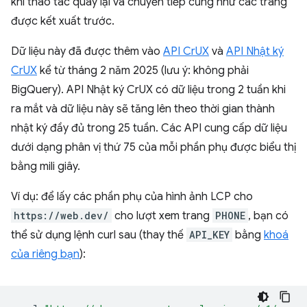
khi thao tác quay lại và chuyển tiếp cũng như các trang
được kết xuất trước.
Dữ liệu này đã được thêm vào
API CrUX
và
API Nhật ký
CrUX
kể từ tháng 2 năm 2025 (lưu ý: không phải
BigQuery). API Nhật ký CrUX có dữ liệu trong 2 tuần khi
ra mắt và dữ liệu này sẽ tăng lên theo thời gian thành
nhật ký đầy đủ trong 25 tuần. Các API cung cấp dữ liệu
dưới dạng phân vị thứ 75 của mỗi phần phụ được biểu thị
bằng mili giây.
Ví dụ: để lấy các phần phụ của hình ảnh LCP cho
https://web.dev/
cho lượt xem trang
PHONE
, bạn có
thể sử dụng lệnh curl sau (thay thế
API_KEY
bằng
khoá
của riêng bạn
):