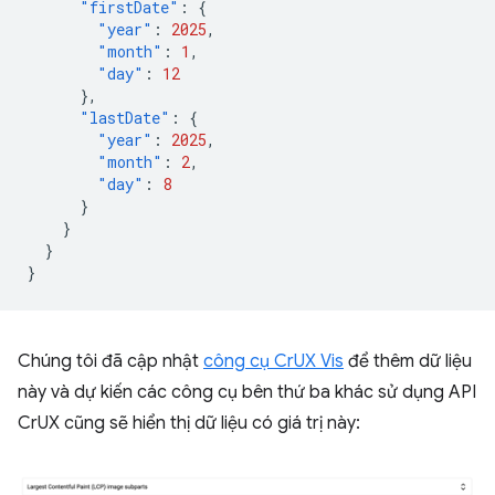
"firstDate"
:
{
"year"
:
2025
,
"month"
:
1
,
"day"
:
12
},
"lastDate"
:
{
"year"
:
2025
,
"month"
:
2
,
"day"
:
8
}
}
}
}
Chúng tôi đã cập nhật
công cụ CrUX Vis
để thêm dữ liệu
này và dự kiến các công cụ bên thứ ba khác sử dụng API
CrUX cũng sẽ hiển thị dữ liệu có giá trị này: