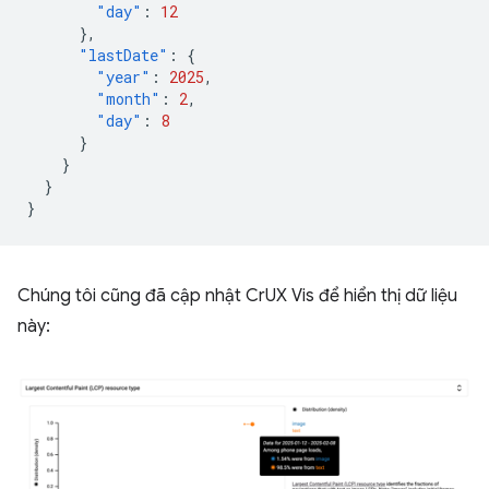
"day"
:
12
},
"lastDate"
:
{
"year"
:
2025
,
"month"
:
2
,
"day"
:
8
}
}
}
}
Chúng tôi cũng đã cập nhật CrUX Vis để hiển thị dữ liệu
này: