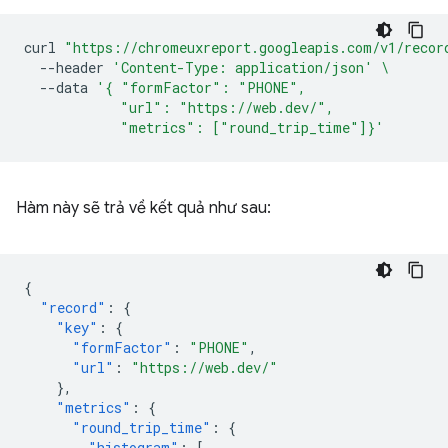
curl
"https://chromeuxreport.googleapis.com/v1/recor
--header
'Content-Type: application/json'
\
--data
'{ "formFactor": "PHONE",
            "url": "https://web.dev/",
            "metrics": ["round_trip_time"]}'
Hàm này sẽ trả về kết quả như sau:
{
"record"
:
{
"key"
:
{
"formFactor"
:
"PHONE"
,
"url"
:
"https://web.dev/"
},
"metrics"
:
{
"round_trip_time"
:
{
"histogram"
:
[