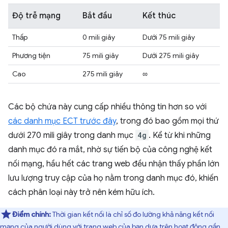
Độ trễ mạng
Bắt đầu
Kết thúc
Thấp
0 mili giây
Dưới 75 mili giây
Phương tiện
75 mili giây
Dưới 275 mili giây
Cao
275 mili giây
∞
Các bộ chứa này cung cấp nhiều thông tin hơn so với
các danh mục ECT trước đây
, trong đó bao gồm mọi thứ
dưới 270 mili giây trong danh mục
4g
. Kể từ khi những
danh mục đó ra mắt, nhờ sự tiến bộ của công nghệ kết
nối mạng, hầu hết các trang web đều nhận thấy phần lớn
lưu lượng truy cập của họ nằm trong danh mục đó, khiến
cách phân loại này trở nên kém hữu ích.
Điểm chính:
Thời gian kết nối là chỉ số đo lường khả năng kết nối
mạng của người dùng với trang web của bạn dựa trên hoạt động gần