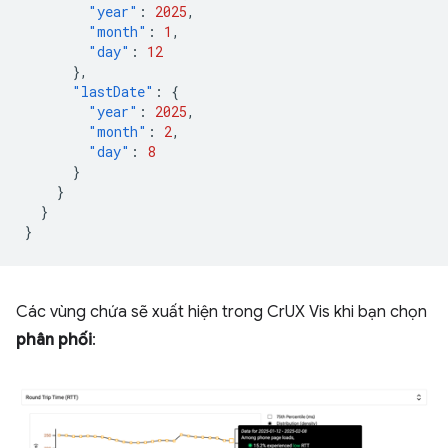
"year"
:
2025
,
"month"
:
1
,
"day"
:
12
},
"lastDate"
:
{
"year"
:
2025
,
"month"
:
2
,
"day"
:
8
}
}
}
}
Các vùng chứa sẽ xuất hiện trong CrUX Vis khi bạn chọn
phân phối
: