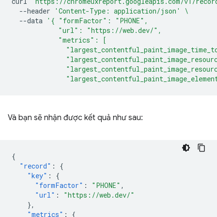
curl
"https://chromeuxreport.googleapis.com/v1/recor
--header
'Content-Type: application/json'
\
--data
'{ "formFactor": "PHONE",
            "url": "https://web.dev/",
            "metrics": [
              "largest_contentful_paint_image_time_t
              "largest_contentful_paint_image_resour
              "largest_contentful_paint_image_resour
              "largest_contentful_paint_image_elemen
Và bạn sẽ nhận được kết quả như sau:
{
"record"
:
{
"key"
:
{
"formFactor"
:
"PHONE"
,
"url"
:
"https://web.dev/"
},
"metrics"
:
{