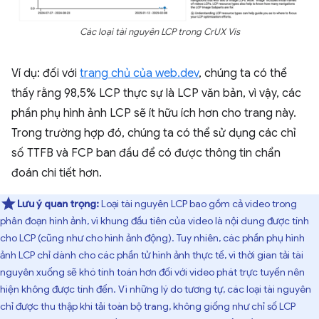
Các loại tài nguyên LCP trong CrUX Vis
Ví dụ: đối với
trang chủ của web.dev
, chúng ta có thể
thấy rằng 98,5% LCP thực sự là LCP văn bản, vì vậy, các
phần phụ hình ảnh LCP sẽ ít hữu ích hơn cho trang này.
Trong trường hợp đó, chúng ta có thể sử dụng các chỉ
số TTFB và FCP ban đầu để có được thông tin chẩn
đoán chi tiết hơn.
Lưu ý quan trọng:
Loại tài nguyên LCP bao gồm cả video trong
phân đoạn hình ảnh, vì khung đầu tiên của video là nội dung được tính
cho LCP (cũng như cho hình ảnh động). Tuy nhiên, các phần phụ hình
ảnh LCP chỉ dành cho các phần tử hình ảnh thực tế, vì thời gian tải tài
nguyên xuống sẽ khó tính toán hơn đối với video phát trực tuyến nên
hiện không được tính đến. Vì những lý do tương tự, các loại tài nguyên
chỉ được thu thập khi tải toàn bộ trang, không giống như chỉ số LCP