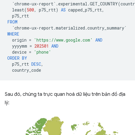
`
chrome
-
ux
-
report
`
.
experimental
.
GET_COUNTRY
(
countr
least
(
500
,
p75_rtt
)
AS
capped_p75_rtt
,
p75_rtt
FROM
`
chrome
-
ux
-
report
.
materialized
.
country_summary
`
WHERE
origin
=
'https://www.google.com'
AND
yyyymm
=
202501
AND
device
=
'phone'
ORDER
BY
p75_rtt
DESC
,
country_code
Sau đó, chúng ta trực quan hoá dữ liệu trên bản đồ địa
lý: