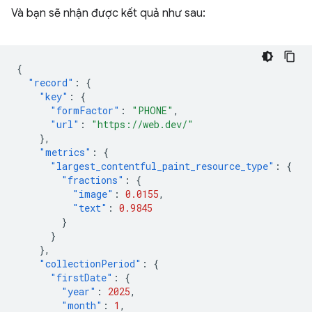
Và bạn sẽ nhận được kết quả như sau:
{
"record"
:
{
"key"
:
{
"formFactor"
:
"PHONE"
,
"url"
:
"https://web.dev/"
},
"metrics"
:
{
"largest_contentful_paint_resource_type"
:
{
"fractions"
:
{
"image"
:
0.0155
,
"text"
:
0.9845
}
}
},
"collectionPeriod"
:
{
"firstDate"
:
{
"year"
:
2025
,
"month"
:
1
,