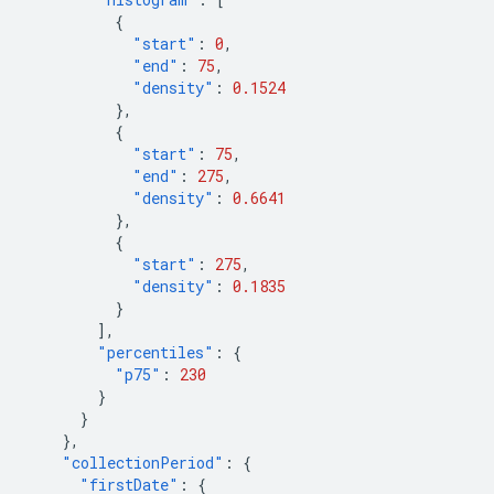
{
"start"
:
0
,
"end"
:
75
,
"density"
:
0.1524
},
{
"start"
:
75
,
"end"
:
275
,
"density"
:
0.6641
},
{
"start"
:
275
,
"density"
:
0.1835
}
],
"percentiles"
:
{
"p75"
:
230
}
}
},
"collectionPeriod"
:
{
"firstDate"
:
{