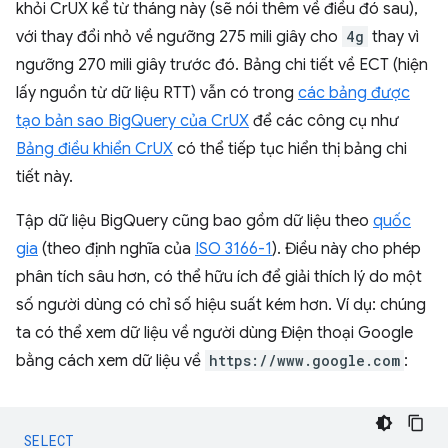
khỏi CrUX kể từ tháng này (sẽ nói thêm về điều đó sau),
với thay đổi nhỏ về ngưỡng 275 mili giây cho
4g
thay vì
ngưỡng 270 mili giây trước đó. Bảng chi tiết về ECT (hiện
lấy nguồn từ dữ liệu RTT) vẫn có trong
các bảng được
tạo bản sao BigQuery của CrUX
để các công cụ như
Bảng điều khiển CrUX
có thể tiếp tục hiển thị bảng chi
tiết này.
Tập dữ liệu BigQuery cũng bao gồm dữ liệu theo
quốc
gia
(theo định nghĩa của
ISO 3166-1
). Điều này cho phép
phân tích sâu hơn, có thể hữu ích để giải thích lý do một
số người dùng có chỉ số hiệu suất kém hơn. Ví dụ: chúng
ta có thể xem dữ liệu về người dùng Điện thoại Google
bằng cách xem dữ liệu về
https://www.google.com
:
SELECT