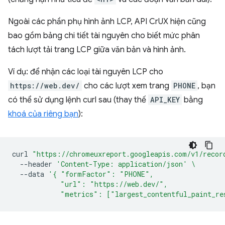
Ngoài các phần phụ hình ảnh LCP, API CrUX hiện cũng
bao gồm bảng chi tiết tài nguyên cho biết mức phân
tách lượt tải trang LCP giữa văn bản và hình ảnh.
Ví dụ: để nhận các loại tài nguyên LCP cho
https://web.dev/
cho các lượt xem trang
PHONE
, bạn
có thể sử dụng lệnh curl sau (thay thế
API_KEY
bằng
khoá của riêng bạn
):
curl
"https://chromeuxreport.googleapis.com/v1/recor
--header
'Content-Type: application/json'
\
--data
'{ "formFactor": "PHONE",
            "url": "https://web.dev/",
            "metrics": ["largest_contentful_paint_re