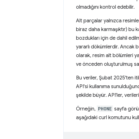
olmadığını kontrol edebilir.
Alt parçalar yalnızca resimler
biraz daha karmaşıktır) bu ka
bozdukları için de dahil edi
yararlı dökümlerdir. Ancak b
olarak, resim alt bölümleri y
ve önceden oluşturulmuş say
Bu veriler, Şubat 2025'ten i
API'si kullanıma sunulduğunda
şekilde büyür. API'ler, verile
Örneğin,
PHONE
sayfa görü
aşağıdaki curl komutunu kulla