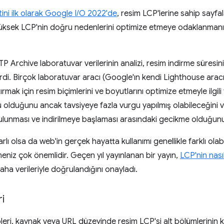
ini ilk olarak Google I/O 2022'de
, resim LCP'lerine sahip sayfa
üksek LCP'nin doğru nedenlerini optimize etmeye odaklanmanızı
rchive laboratuvar verilerinin analizi, resim indirme süresini
i. Birçok laboratuvar aracı (Google'ın kendi Lighthouse aracı d
mak için resim biçimlerini ve boyutlarını optimize etmeyle ilgil
u olduğunu ancak tavsiyeye fazla vurgu yapılmış olabileceğini
bulunması ve indirilmeye başlaması arasındaki gecikme olduğun
rlı olsa da web'in gerçek hayatta kullanımı genellikle farklı olabil
meniz çok önemlidir. Geçen yıl yayınlanan bir yayın,
LCP'nin nasıl
aha verileriyle doğrulandığını onayladı.
i
pleri, kaynak veya URL düzeyinde resim LCP'si alt bölümlerinin k