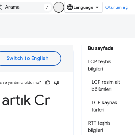
/
Oturum aç
Bu sayfada
LCP teşhis
bilgileri
LCP resim alt
size yardımcı oldu mu?
bölümleri
artık Cr
LCP kaynak
türleri
RTT teşhis
bilgileri