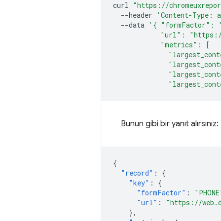
curl
"https://chromeuxrepor
--header
'Content-Type: a
--data
'{ "formFactor": 
            "url": "https:
            "metrics": [
              "largest_cont
              "largest_cont
              "largest_cont
              "largest_cont
Bunun gibi bir yanıt alırsınız:
{
"record"
:
{
"key"
:
{
"formFactor"
:
"PHONE
"url"
:
"https://web.
},