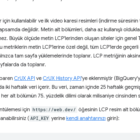
 için kullanılabilir ve ilk video karesi resimleri (indirme süresin
psamda değildir. Metin alt bölümleri, daha az kullanışlı oldukları
lmez. Büyük ölçüde metin LCP'lerinden oluşan siteler için genel
u metriklerin metin LCP'lerine özel değil, tüm LCP'lerde geçer
alnızca tam sayfa yüklemelerinde toplanır. LCP metriğinin aksine
falarda da toplanır.
tibaren
CrUX API
ve
CrUX History API
'ye eklenmiştir (BigQuery'
 iki haftalık veri içerir. Bu veri, zaman içinde 25 haftalık geçm
ri her alt bölümün 75. yüzdelik dilimi olarak milisaniye cinsinden 
ntülemesi için
https://web.dev/
öğesinin LCP resim alt bölü
nabilirsiniz (
API_KEY
yerine
kendi anahtarınızı
girin):