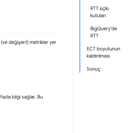
RTT üçlü
kutuları
BigQuery'de
RTT
(ve değişen!) metrikler yer
ECT boyutunun
kaldırılması
Sonuç
azla bilgi sağlar. Bu