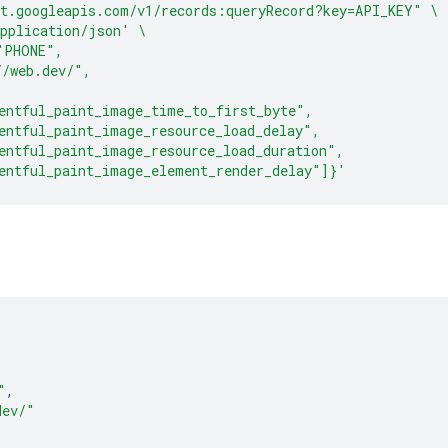
t.googleapis.com/v1/records:queryRecord?key=API_KEY"
\
pplication/json'
\
"PHONE",
//web.dev/",
entful_paint_image_time_to_first_byte",
entful_paint_image_resource_load_delay",
entful_paint_image_resource_load_duration",
entful_paint_image_element_render_delay"]}'
"
,
dev/"