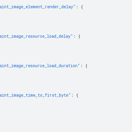
aint_image_element_render_delay"
:
{
aint_image_resource_load_delay"
:
{
aint_image_resource_load_duration"
:
{
aint_image_time_to_first_byte"
:
{