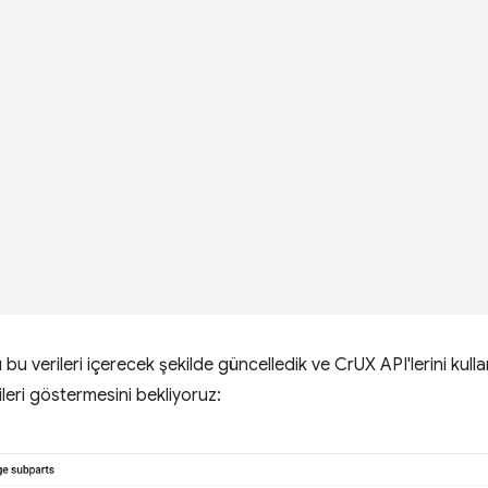
nı bu verileri içerecek şekilde güncelledik ve CrUX API'lerini kul
ileri göstermesini bekliyoruz: