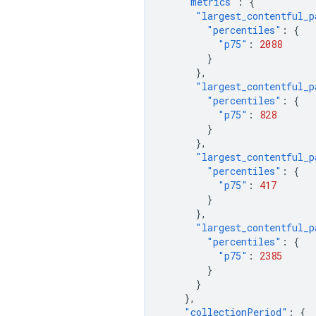
"metrics"
:
{
"largest_contentful_p
"percentiles"
:
{
"p75"
:
2088
}
},
"largest_contentful_p
"percentiles"
:
{
"p75"
:
828
}
},
"largest_contentful_p
"percentiles"
:
{
"p75"
:
417
}
},
"largest_contentful_p
"percentiles"
:
{
"p75"
:
2385
}
}
},
"collectionPeriod"
:
{