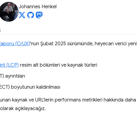
Johannes Henkel
5
Raporu (CrUX)
'nun Şubat 2025 sürümünde, heyecan verici yeni 
int (LCP)
resim alt bölümleri ve kaynak türleri
) ayrıntıları
(ECT) boyutunun kaldırılması
ulunan kaynak ve URL'lerin performans metrikleri hakkında daha f
 olarak açıklayacağız.