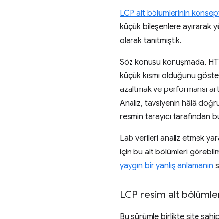
LCP alt bölümlerinin konsept
küçük bileşenlere ayırarak y
olarak tanıtmıştık.
Söz konusu konuşmada, HTTP A
küçük kısmı olduğunu gösterd
azaltmak ve performansı artır
Analiz, tavsiyenin hâlâ doğr
resmin tarayıcı tarafından 
Lab verileri analiz etmek yara
için bu alt bölümleri görebil
yaygın bir yanlış anlamanın
s
LCP resim alt bölümler
Bu sürümle birlikte site sahi