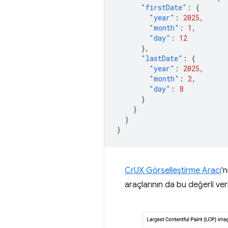
"firstDate"
:
{
"year"
:
2025
,
"month"
:
1
,
"day"
:
12
},
"lastDate"
:
{
"year"
:
2025
,
"month"
:
2
,
"day"
:
8
}
}
}
}
CrUX Görselleştirme Aracı
'
araçlarının da bu değerli ver