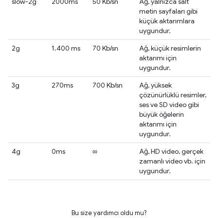
slow-2g
2000ms
50 Kb/sn
Ağ, yalnızca salt
metin sayfaları gibi
küçük aktarımlara
uygundur.
2g
1.400 ms
70 Kb/sn
Ağ, küçük resimlerin
aktarımı için
uygundur.
3g
270ms
700 Kb/sn
Ağ, yüksek
çözünürlüklü resimler,
ses ve SD video gibi
büyük öğelerin
aktarımı için
uygundur.
4g
0ms
∞
Ağ, HD video, gerçek
zamanlı video vb. için
uygundur.
Bu size yardımcı oldu mu?