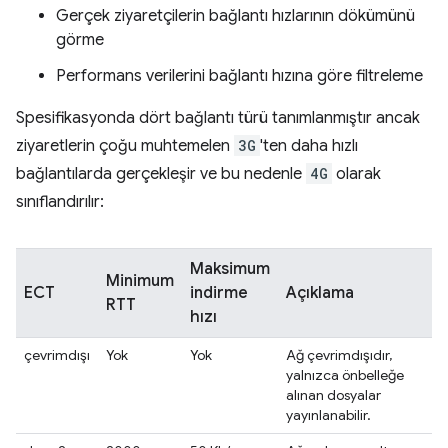
Gerçek ziyaretçilerin bağlantı hızlarının dökümünü
görme
Performans verilerini bağlantı hızına göre filtreleme
Spesifikasyonda dört bağlantı türü tanımlanmıştır ancak
ziyaretlerin çoğu muhtemelen
3G
'ten daha hızlı
bağlantılarda gerçekleşir ve bu nedenle
4G
olarak
sınıflandırılır:
Maksimum
Minimum
ECT
indirme
Açıklama
RTT
hızı
çevrimdışı
Yok
Yok
Ağ çevrimdışıdır,
yalnızca önbelleğe
alınan dosyalar
yayınlanabilir.