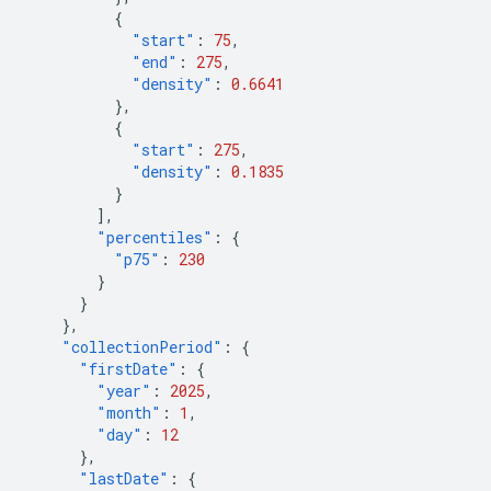
{
"start"
:
75
,
"end"
:
275
,
"density"
:
0.6641
},
{
"start"
:
275
,
"density"
:
0.1835
}
],
"percentiles"
:
{
"p75"
:
230
}
}
},
"collectionPeriod"
:
{
"firstDate"
:
{
"year"
:
2025
,
"month"
:
1
,
"day"
:
12
},
"lastDate"
:
{