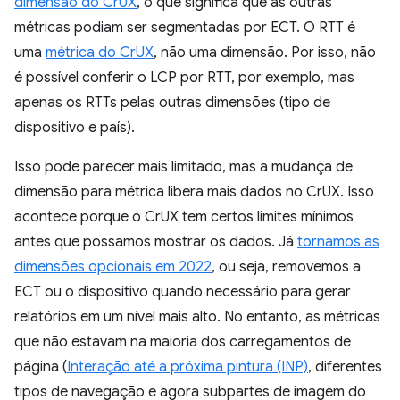
dimensão do CrUX
, o que significa que as outras
métricas podiam ser segmentadas por ECT. O RTT é
uma
métrica do CrUX
, não uma dimensão. Por isso, não
é possível conferir o LCP por RTT, por exemplo, mas
apenas os RTTs pelas outras dimensões (tipo de
dispositivo e país).
Isso pode parecer mais limitado, mas a mudança de
dimensão para métrica libera mais dados no CrUX. Isso
acontece porque o CrUX tem certos limites mínimos
antes que possamos mostrar os dados. Já
tornamos as
dimensões opcionais em 2022
, ou seja, removemos a
ECT ou o dispositivo quando necessário para gerar
relatórios em um nível mais alto. No entanto, as métricas
que não estavam na maioria dos carregamentos de
página (
Interação até a próxima pintura (INP)
, diferentes
tipos de navegação e agora subpartes de imagem do