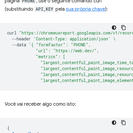
página
PHONE
, use o seguinte comando curl
(substituindo
API_KEY
pela
sua própria chave
):
curl
"https://chromeuxreport.googleapis.com/v1/recor
--header
'Content-Type: application/json'
\
--data
'{ "formFactor": "PHONE",
            "url": "https://web.dev/",
            "metrics": [
              "largest_contentful_paint_image_time_t
              "largest_contentful_paint_image_resour
              "largest_contentful_paint_image_resour
              "largest_contentful_paint_image_elemen
Você vai receber algo como isto:
{