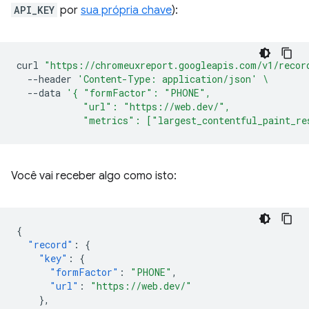
API_KEY
por
sua própria chave
):
curl
"https://chromeuxreport.googleapis.com/v1/recor
--header
'Content-Type: application/json'
\
--data
'{ "formFactor": "PHONE",
            "url": "https://web.dev/",
            "metrics": ["largest_contentful_paint_re
Você vai receber algo como isto:
{
"record"
:
{
"key"
:
{
"formFactor"
:
"PHONE"
,
"url"
:
"https://web.dev/"
},