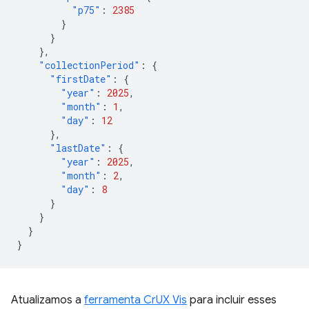
"p75"
:
2385
}
}
},
"collectionPeriod"
:
{
"firstDate"
:
{
"year"
:
2025
,
"month"
:
1
,
"day"
:
12
},
"lastDate"
:
{
"year"
:
2025
,
"month"
:
2
,
"day"
:
8
}
}
}
}
Atualizamos a
ferramenta CrUX Vis
para incluir esses