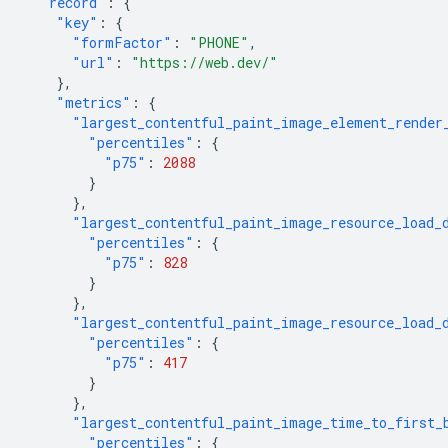
"record"
:
{
"key"
:
{
"formFactor"
:
"PHONE"
,
"url"
:
"https://web.dev/"
},
"metrics"
:
{
"largest_contentful_paint_image_element_render
"percentiles"
:
{
"p75"
:
2088
}
},
"largest_contentful_paint_image_resource_load_
"percentiles"
:
{
"p75"
:
828
}
},
"largest_contentful_paint_image_resource_load_
"percentiles"
:
{
"p75"
:
417
}
},
"largest_contentful_paint_image_time_to_first_
"percentiles"
:
{