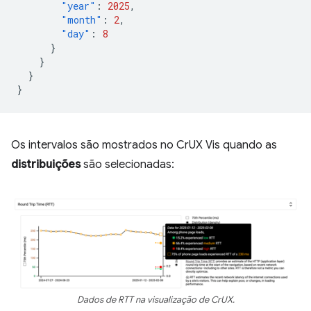
"year"
:
2025
,
"month"
:
2
,
"day"
:
8
}
}
}
}
Os intervalos são mostrados no CrUX Vis quando as
distribuições
são selecionadas:
Dados de RTT na visualização de CrUX.