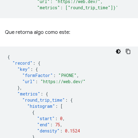
            "url": "https://web.dev/",
            "metrics": ["round_trip_time"]}'
Que retorna algo como este:
{
"record"
:
{
"key"
:
{
"formFactor"
:
"PHONE"
,
"url"
:
"https://web.dev/"
},
"metrics"
:
{
"round_trip_time"
:
{
"histogram"
:
[
{
"start"
:
0
,
"end"
:
75
,
"density"
:
0.1524
},