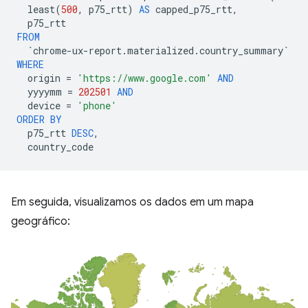
least
(
500
,
p75_rtt
)
AS
capped_p75_rtt
,
p75_rtt
FROM
`
chrome
-
ux
-
report
.
materialized
.
country_summary
`
WHERE
origin
=
'https://www.google.com'
AND
yyyymm
=
202501
AND
device
=
'phone'
ORDER
BY
p75_rtt
DESC
,
country_code
Em seguida, visualizamos os dados em um mapa
geográfico: