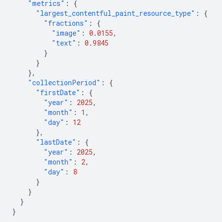
"metrics"
:
{
"largest_contentful_paint_resource_type"
:
{
"fractions"
:
{
"image"
:
0.0155
,
"text"
:
0.9845
}
}
},
"collectionPeriod"
:
{
"firstDate"
:
{
"year"
:
2025
,
"month"
:
1
,
"day"
:
12
},
"lastDate"
:
{
"year"
:
2025
,
"month"
:
2
,
"day"
:
8
}
}
}
}