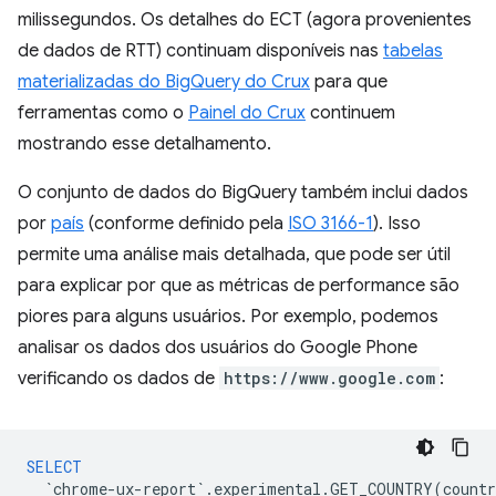
milissegundos. Os detalhes do ECT (agora provenientes
de dados de RTT) continuam disponíveis nas
tabelas
materializadas do BigQuery do Crux
para que
ferramentas como o
Painel do Crux
continuem
mostrando esse detalhamento.
O conjunto de dados do BigQuery também inclui dados
por
país
(conforme definido pela
ISO 3166-1
). Isso
permite uma análise mais detalhada, que pode ser útil
para explicar por que as métricas de performance são
piores para alguns usuários. Por exemplo, podemos
analisar os dados dos usuários do Google Phone
verificando os dados de
https://www.google.com
:
SELECT
`
chrome
-
ux
-
report
`
.
experimental
.
GET_COUNTRY
(
countr