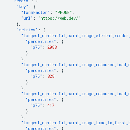
"record"
:
{
"key"
:
{
"formFactor"
:
"PHONE"
,
"url"
:
"https://web.dev/"
},
"metrics"
:
{
"largest_contentful_paint_image_element_render
"percentiles"
:
{
"p75"
:
2088
}
},
"largest_contentful_paint_image_resource_load_
"percentiles"
:
{
"p75"
:
828
}
},
"largest_contentful_paint_image_resource_load_
"percentiles"
:
{
"p75"
:
417
}
},
"largest_contentful_paint_image_time_to_first_
"percentiles"
:
{