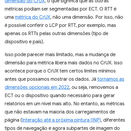
dimensão do CrUX
, o que significa que as outras
métricas podiam ser segmentadas por ECT. O RTT é
uma
métrica do CrUX
, não uma dimensão. Por isso, não
é possível conferir o LCP por RTT, por exemplo, mas
apenas os RTTs pelas outras dimensões (tipo de
dispositivo e país).
Isso pode parecer mais limitado, mas a mudança de
dimensão para métrica libera mais dados no CrUX. Isso
acontece porque o CrUX tem certos limites mínimos
antes que possamos mostrar os dados. Já
tornamos as
dimensões opcionais em 2022
, ou seja, removemos a
ECT ou o dispositivo quando necessário para gerar
relatórios em um nível mais alto. No entanto, as métricas
que não estavam na maioria dos carregamentos de
página (
Interação até a próxima pintura (INP)
, diferentes
tipos de navegação e agora subpartes de imagem do