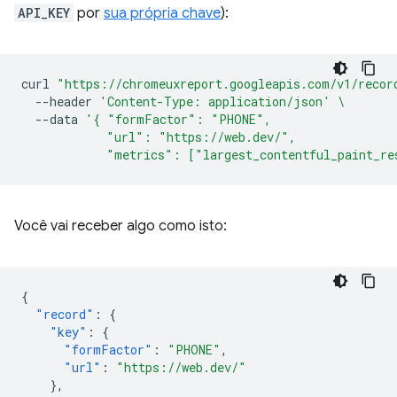
API_KEY
por
sua própria chave
):
curl
"https://chromeuxreport.googleapis.com/v1/recor
--header
'Content-Type: application/json'
\
--data
'{ "formFactor": "PHONE",
            "url": "https://web.dev/",
            "metrics": ["largest_contentful_paint_re
Você vai receber algo como isto:
{
"record"
:
{
"key"
:
{
"formFactor"
:
"PHONE"
,
"url"
:
"https://web.dev/"
},