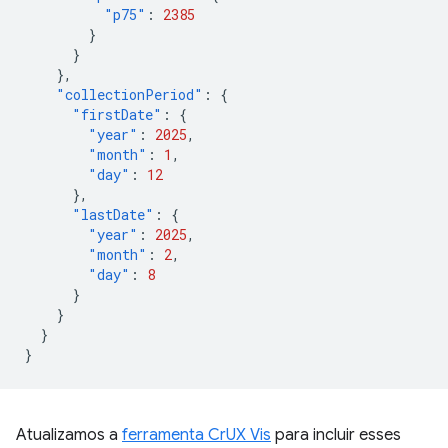
"p75"
:
2385
}
}
},
"collectionPeriod"
:
{
"firstDate"
:
{
"year"
:
2025
,
"month"
:
1
,
"day"
:
12
},
"lastDate"
:
{
"year"
:
2025
,
"month"
:
2
,
"day"
:
8
}
}
}
}
Atualizamos a
ferramenta CrUX Vis
para incluir esses