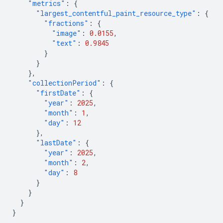
"metrics"
:
{
"largest_contentful_paint_resource_type"
:
{
"fractions"
:
{
"image"
:
0.0155
,
"text"
:
0.9845
}
}
},
"collectionPeriod"
:
{
"firstDate"
:
{
"year"
:
2025
,
"month"
:
1
,
"day"
:
12
},
"lastDate"
:
{
"year"
:
2025
,
"month"
:
2
,
"day"
:
8
}
}
}
}