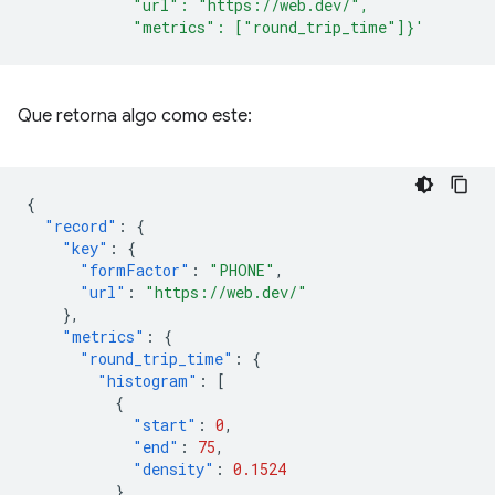
            "url": "https://web.dev/",
            "metrics": ["round_trip_time"]}'
Que retorna algo como este:
{
"record"
:
{
"key"
:
{
"formFactor"
:
"PHONE"
,
"url"
:
"https://web.dev/"
},
"metrics"
:
{
"round_trip_time"
:
{
"histogram"
:
[
{
"start"
:
0
,
"end"
:
75
,
"density"
:
0.1524
},