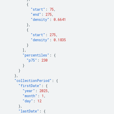
{
"start"
:
75
,
"end"
:
275
,
"density"
:
0.6641
},
{
"start"
:
275
,
"density"
:
0.1835
}
],
"percentiles"
:
{
"p75"
:
230
}
}
},
"collectionPeriod"
:
{
"firstDate"
:
{
"year"
:
2025
,
"month"
:
1
,
"day"
:
12
},
"lastDate"
:
{