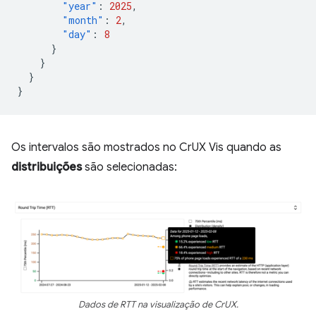
"year"
:
2025
,
"month"
:
2
,
"day"
:
8
}
}
}
}
Os intervalos são mostrados no CrUX Vis quando as
distribuições
são selecionadas:
Dados de RTT na visualização de CrUX.