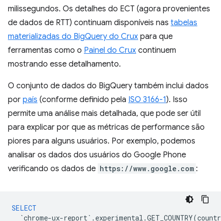
milissegundos. Os detalhes do ECT (agora provenientes
de dados de RTT) continuam disponíveis nas
tabelas
materializadas do BigQuery do Crux
para que
ferramentas como o
Painel do Crux
continuem
mostrando esse detalhamento.
O conjunto de dados do BigQuery também inclui dados
por
país
(conforme definido pela
ISO 3166-1
). Isso
permite uma análise mais detalhada, que pode ser útil
para explicar por que as métricas de performance são
piores para alguns usuários. Por exemplo, podemos
analisar os dados dos usuários do Google Phone
verificando os dados de
https://www.google.com
:
SELECT
`
chrome
-
ux
-
report
`
.
experimental
.
GET_COUNTRY
(
countr