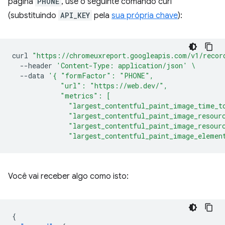
página
PHONE
, use o seguinte comando curl
(substituindo
API_KEY
pela
sua própria chave
):
curl
"https://chromeuxreport.googleapis.com/v1/recor
--header
'Content-Type: application/json'
\
--data
'{ "formFactor": "PHONE",
            "url": "https://web.dev/",
            "metrics": [
              "largest_contentful_paint_image_time_t
              "largest_contentful_paint_image_resour
              "largest_contentful_paint_image_resour
              "largest_contentful_paint_image_elemen
Você vai receber algo como isto:
{