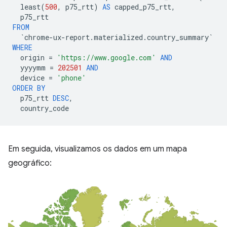
least
(
500
,
p75_rtt
)
AS
capped_p75_rtt
,
p75_rtt
FROM
`
chrome
-
ux
-
report
.
materialized
.
country_summary
`
WHERE
origin
=
'https://www.google.com'
AND
yyyymm
=
202501
AND
device
=
'phone'
ORDER
BY
p75_rtt
DESC
,
country_code
Em seguida, visualizamos os dados em um mapa
geográfico: