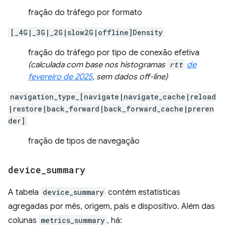
fração do tráfego por formato
[_4G|_3G|_2G|slow2G|offline]Density
fração do tráfego por tipo de conexão efetiva
(calculada com base nos histogramas
rtt
de
fevereiro de 2025
, sem dados off-line)
navigation_type_[navigate|navigate_cache|reload
|restore|back_forward|back_forward_cache|preren
der]
fração de tipos de navegação
device
_
summary
A tabela
device_summary
contém estatísticas
agregadas por mês, origem, país e dispositivo. Além das
colunas
metrics_summary
, há: