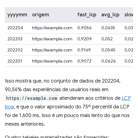
yyyymm
origem
fast_lcp
avg_lcp
slow_
202204
https://example.com
0,9056
0,0635
0,0301
202203
https://example.com
0,9209
0,052
0,027
202202
https://example.com
0,9169
0,0545
0,028
202201
https://example.com
0,9072
0,0626
0,029
Isso mostra que, no conjunto de dados de 202204,
90,56% das experiências de usuários reais em
https://example.com
atenderam aos critérios de
LCP
boa
, e que o valor aproximado do 75º percentil da LCP
foi de 1.600 ms. Isso é um pouco mais lento do que nos
meses anteriores.
Quatro tabelas materializadas são fornecidas: