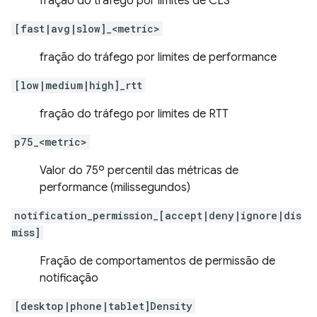
fração do tráfego por limites de CLS
[fast|avg|slow]_<metric>
fração do tráfego por limites de performance
[low|medium|high]_rtt
fração do tráfego por limites de RTT
p75_<metric>
Valor do 75º percentil das métricas de
performance (milissegundos)
notification_permission_[accept|deny|ignore|dis
miss]
Fração de comportamentos de permissão de
notificação
[desktop|phone|tablet]Density