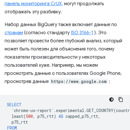
панель мониторинга CrUX,
могут продолжать
отображать эту разбивку.
Набор данных BigQuery также включает данные по
странам
(согласно стандарту
ISO 3166-1
). Это
позволяет провести более глубокий анализ, который
может быть полезен для объяснения того, почему
показатели производительности у некоторых
пользователей хуже. Например, мы можем
просмотреть данные о пользователях Google Phone,
просмотрев данные
https://www.google.com
:
SELECT
`
chrome
-
ux
-
report
`
.
experimental
.
GET_COUNTRY
(
countr
least
(
500
,
p75_rtt
)
AS
capped_p75_rtt
,
p75_rtt
FROM