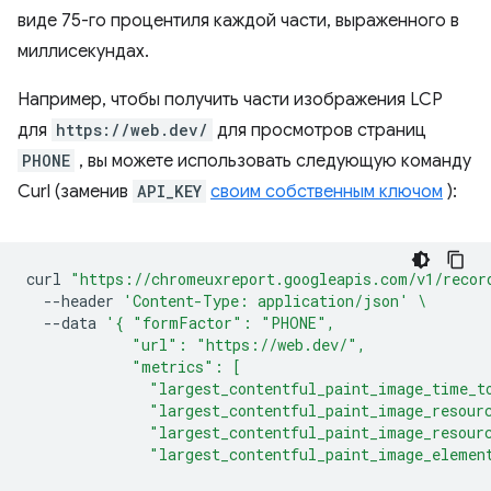
виде 75-го процентиля каждой части, выраженного в
миллисекундах.
Например, чтобы получить части изображения LCP
для
https://web.dev/
для просмотров страниц
PHONE
, вы можете использовать следующую команду
Curl (заменив
API_KEY
своим собственным ключом
):
curl
"https://chromeuxreport.googleapis.com/v1/recor
--header
'Content-Type: application/json'
\
--data
'{ "formFactor": "PHONE",
            "url": "https://web.dev/",
            "metrics": [
              "largest_contentful_paint_image_time_t
              "largest_contentful_paint_image_resour
              "largest_contentful_paint_image_resour
              "largest_contentful_paint_image_elemen