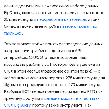
данные доступными в ежемесячном наборе данных
BigQuery, включая полную гистограмму в сегментах по
25 миллисекунд в
необработанных таблицах
и три-
бинах, а также значения p75 в
материализованных
таблицах
.
Это позволяет глубже понять распределение данных
за пределами три-бинов, доступных в API-
интерфейсах CrUX. Это также позволяет нам
воссоздать разбивку ECT, которая была удалена из
CrUX в этом месяце (подробнее об этом позже) — с
небольшим изменением порога в 275 миллисекунд для
4g
вместо предыдущего порога в 270 миллисекунд.
Разбивка ECT (теперь полученная из данных RTT) по-
прежнему доступна в
материализованных таблицах
CrUX BigQuery,
поэтому такие инструменты, как