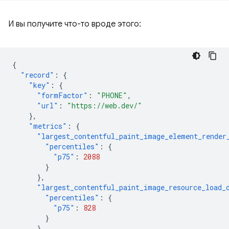
И вы получите что-то вроде этого:
{
"record"
:
{
"key"
:
{
"formFactor"
:
"PHONE"
,
"url"
:
"https://web.dev/"
},
"metrics"
:
{
"largest_contentful_paint_image_element_render
"percentiles"
:
{
"p75"
:
2088
}
},
"largest_contentful_paint_image_resource_load_
"percentiles"
:
{
"p75"
:
828
}
},