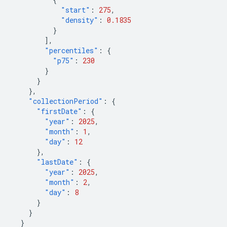
"start"
:
275
,
"density"
:
0.1835
}
],
"percentiles"
:
{
"p75"
:
230
}
}
},
"collectionPeriod"
:
{
"firstDate"
:
{
"year"
:
2025
,
"month"
:
1
,
"day"
:
12
},
"lastDate"
:
{
"year"
:
2025
,
"month"
:
2
,
"day"
:
8
}
}
}