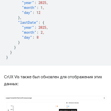
"year"
:
2025
,
"month"
:
1
,
"day"
:
12
},
"lastDate"
:
{
"year"
:
2025
,
"month"
:
2
,
"day"
:
8
}
}
}
}
CrUX Vis также был обновлен для отображения этих
данных: