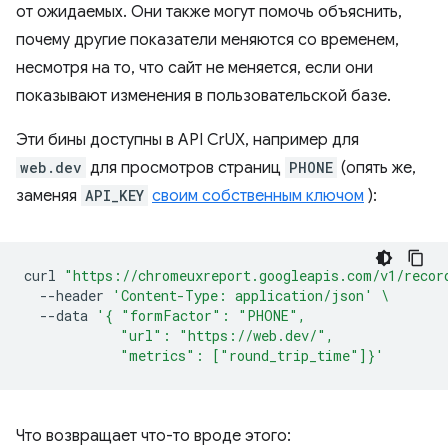
от ожидаемых. Они также могут помочь объяснить,
почему другие показатели меняются со временем,
несмотря на то, что сайт не меняется, если они
показывают изменения в пользовательской базе.
Эти бины доступны в API CrUX, например для
web.dev
для просмотров страниц
PHONE
(опять же,
заменяя
API_KEY
своим собственным ключом
):
curl
"https://chromeuxreport.googleapis.com/v1/recor
--header
'Content-Type: application/json'
\
--data
'{ "formFactor": "PHONE",
            "url": "https://web.dev/",
            "metrics": ["round_trip_time"]}'
Что возвращает что-то вроде этого: