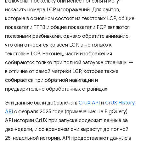
включены, поскольку они менее полезны и могут
исказить номера LCP изображений. Для сайтов,
которые в основном состоят из текстовых LCP, общие
показатели TTFB и общие показатели FCP являются
полезными разбивками, однако обратите внимание,
что они относятся ко всем LCP, а не только к
текстовым LCP. Наконец, части изображения
собираются только при полной загрузке страницы —
в отличие от самой метрики LCP, которая также
собирается при обратной навигации и
предварительно обработанных страницах.
Эти данные были добавлены в
CrUX API
и
CrUX History
API
с февраля 2025 года (примечание: не BigQuery).
API истории CrUX при запуске содержит данные за
две недели, и со временем они вырастут до полной
25-недельной истории. API предоставляют данные в