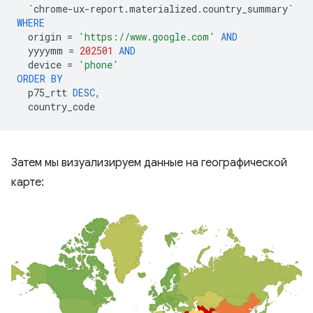
`
chrome
-
ux
-
report
.
materialized
.
country_summary
`
WHERE
origin
=
'https://www.google.com'
AND
yyyymm
=
202501
AND
device
=
'phone'
ORDER
BY
p75_rtt
DESC
,
country_code
Затем мы визуализируем данные на географической
карте: