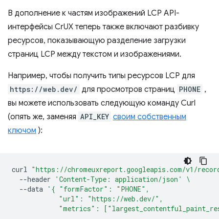
В дополнение к частям изображений LCP API-
интерфейсы CrUX теперь также включают разбивку
ресурсов, показывающую разделение загрузки
страниц LCP между текстом и изображениями.
Например, чтобы получить типы ресурсов LCP для
https://web.dev/
для просмотров страниц
PHONE
,
вы можете использовать следующую команду Curl
(опять же, заменяя
API_KEY
своим собственным
ключом
):
curl
"https://chromeuxreport.googleapis.com/v1/recor
--header
'Content-Type: application/json'
\
--data
'{ "formFactor": "PHONE",
            "url": "https://web.dev/",
            "metrics": ["largest_contentful_paint_re