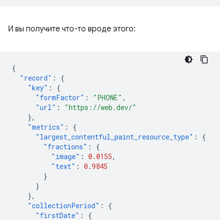
И вы получите что-то вроде этого:
{
"record"
:
{
"key"
:
{
"formFactor"
:
"PHONE"
,
"url"
:
"https://web.dev/"
},
"metrics"
:
{
"largest_contentful_paint_resource_type"
:
{
"fractions"
:
{
"image"
:
0.0155
,
"text"
:
0.9845
}
}
},
"collectionPeriod"
:
{
"firstDate"
:
{