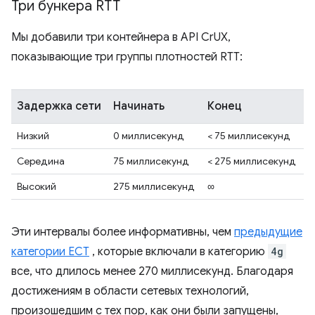
Три бункера RTT
Мы добавили три контейнера в API CrUX,
показывающие три группы плотностей RTT:
Задержка сети
Начинать
Конец
Низкий
0 миллисекунд
< 75 миллисекунд
Середина
75 миллисекунд
< 275 миллисекунд
Высокий
275 миллисекунд
∞
Эти интервалы более информативны, чем
предыдущие
категории ECT
, которые включали в категорию
4g
все, что длилось менее 270 миллисекунд. Благодаря
достижениям в области сетевых технологий,
произошедшим с тех пор, как они были запущены,