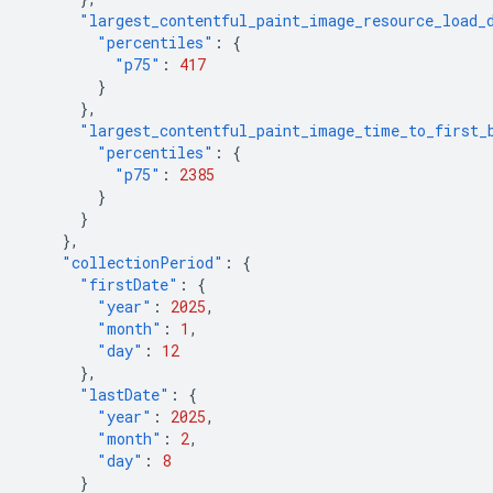
"largest_contentful_paint_image_resource_load_
"percentiles"
:
{
"p75"
:
417
}
},
"largest_contentful_paint_image_time_to_first_
"percentiles"
:
{
"p75"
:
2385
}
}
},
"collectionPeriod"
:
{
"firstDate"
:
{
"year"
:
2025
,
"month"
:
1
,
"day"
:
12
},
"lastDate"
:
{
"year"
:
2025
,
"month"
:
2
,
"day"
:
8
}