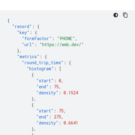
{
"record"
:
{
"key"
:
{
"formFactor"
:
"PHONE"
,
"url"
:
"https://web.dev/"
},
"metrics"
:
{
"round_trip_time"
:
{
"histogram"
:
[
{
"start"
:
0
,
"end"
:
75
,
"density"
:
0.1524
},
{
"start"
:
75
,
"end"
:
275
,
"density"
:
0.6641
},
{