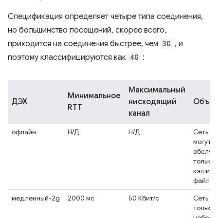
Спецификация определяет четыре типа соединения,
но большинство посещений, скорее всего,
приходится на соединения быстрее, чем
3G
, и
поэтому классифицируются как
4G
:
Максимальный
Минимальное
ДЭХ
нисходящий
Объяс
RTT
канал
офлайн
Н/Д
Н/Д
Сеть не
могут
обслуж
только
кэширо
файлы.
медленный-2g
2000 мс
50 Кбит/с
Сеть п
только 
неболь