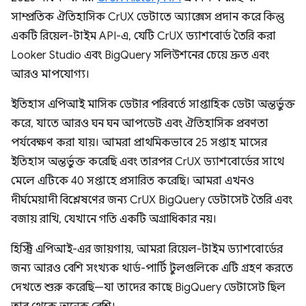
সাম্প্রতিক ঐতিহাসিক CrUX ডেটাতে অ্যাক্সেস প্রদান করে কিন্তু
একটি রিয়েল-টাইম API-এ, যেটি CrUX ড্যাশবোর্ড তৈরি করা
Looker Studio এবং BigQuery সলিউশনের চেয়ে দ্রুত এবং
আরও মাপযোগ্য।
ইতিহাস এপিআই মাসিক ডেটার পরিবর্তে সাপ্তাহিক ডেটা অন্তর্ভুক্ত
করে, যাতে আরও ঘন ঘন আপডেট এবং ঐতিহাসিক প্রবণতা
পর্যবেক্ষণ করা যায়। আমরা প্রাথমিকভাবে 25 সপ্তাহ মাসের
ইতিহাস অন্তর্ভুক্ত করেছি এবং তারপর CrUX ড্যাশবোর্ডের সাথে
মেলে এটিকে 40 সপ্তাহে প্রসারিত করেছি। আমরা এখনও
দীর্ঘমেয়াদী বিশ্লেষণের জন্য CrUX BigQuery ডেটাসেট তৈরি এবং
বজায় রাখি, যেখানে গতি একটি অগ্রাধিকার নয়।
হিস্ট্রি এপিআই-এর জায়গায়, আমরা রিয়েল-টাইম ড্যাশবোর্ডের
জন্য আরও বেশি সংখ্যক থার্ড-পার্টি টুলগুলিকে এটি গ্রহণ করতে
দেখতে শুরু করেছি—যা তাদের কাছে BigQuery ডেটাসেট ছিল