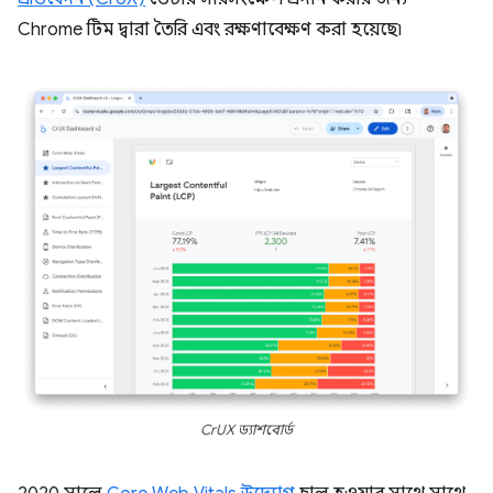
Chrome টিম দ্বারা তৈরি এবং রক্ষণাবেক্ষণ করা হয়েছে৷
CrUX ড্যাশবোর্ড