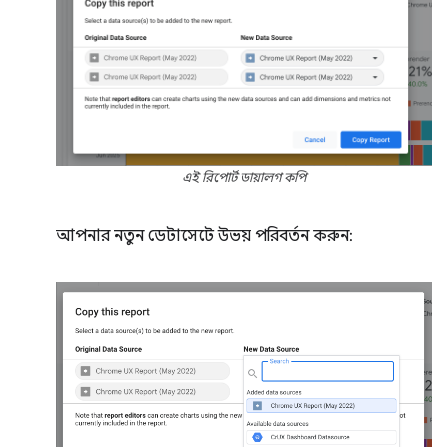
এই রিপোর্ট ডায়ালগ কপি
আপনার নতুন ডেটাসেটে উভয় পরিবর্তন করুন: