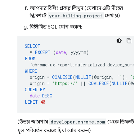
আপনার বিলিং প্রকল্প লিখুন (যেখানে এটি নীচের
স্ক্রিনশটে
your-billing-project
দেখায়)
নিম্নলিখিত SQL যোগ করুন:
SELECT
*
EXCEPT
(
date
,
yyyymm
)
FROM
`
chrome
-
ux
-
report
.
materialized
.
device_summa
WHERE
origin
=
COALESCE
(
NULLIF
(
@
origin
,
''
),
'de
origin
=
'https://'
||
COALESCE
(
NULLIF
(
@
or
ORDER
BY
date
DESC
LIMIT
40
(উভয় জায়গায়
developer.chrome.com
থেকে ডিফল্ট
মূল পরিবর্তন করতে দ্বিধা বোধ করুন)