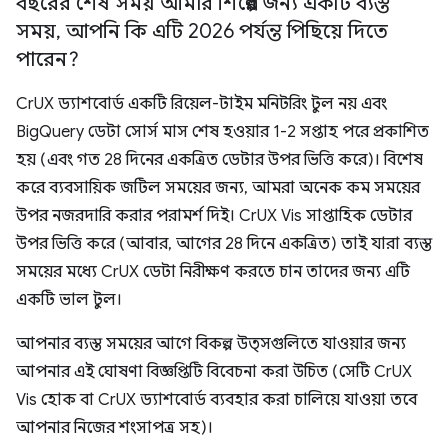
বছরের শেষ সময় আমার শিল্পের জন্য একটি ব্যস্ত
সময়
,
আপনি কি এটি 2026 পর্যন্ত পিছিয়ে দিতে
পারেন?
CrUX ড্যাশবোর্ড একটি রিয়েল-টাইম মনিটরিং টুল নয় এবং
BigQuery ডেটা সোর্স মাস শেষ হওয়ার 1-2 সপ্তাহ পরে প্রকাশিত
হয় (এবং গত 28 দিনের একত্রিত ডেটার উপর ভিত্তি করে)। বিশেষ
করে ব্যবসায়িক জটিল সময়ের জন্য, আমরা অনেক কম সময়ের
উপর নজরদারি করার পরামর্শ দিই। CrUX Vis সাপ্তাহিক ডেটার
উপর ভিত্তি করে (আবার, আগের 28 দিনে একত্রিত) তাই যারা ব্যস্ত
সময়ের মধ্যে CrUX ডেটা নিরীক্ষণ করতে চান তাদের জন্য এটি
একটি ভাল টুল।
আপনার ব্যস্ত সময়ের আগে বিকল্প উত্সগুলিতে যাওয়ার জন্য
আপনার এই ঘোষণা বিজ্ঞপ্তিটি বিবেচনা করা উচিত (সেটি CrUX
Vis হোক বা CrUX ড্যাশবোর্ড ব্যবহার করা চালিয়ে যাওয়া তবে
আপনার নিজের শংসাপত্র সহ)।