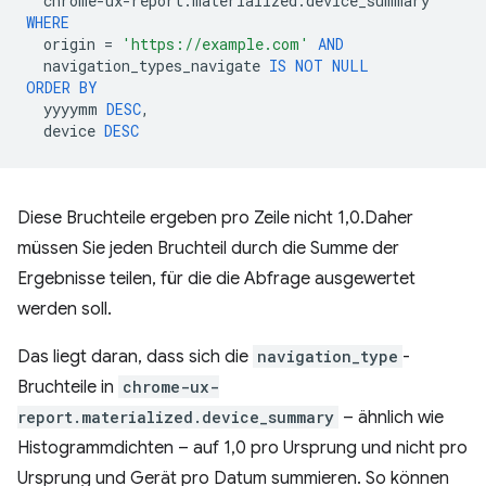
chrome
-
ux
-
report
.
materialized
.
device_summary
WHERE
origin
=
'https://example.com'
AND
navigation_types_navigate
IS
NOT
NULL
ORDER
BY
yyyymm
DESC
,
device
DESC
Diese Bruchteile ergeben pro Zeile nicht 1,0.Daher
müssen Sie jeden Bruchteil durch die Summe der
Ergebnisse teilen, für die die Abfrage ausgewertet
werden soll.
Das liegt daran, dass sich die
navigation_type
-
Bruchteile in
chrome-ux-
report.materialized.device_summary
– ähnlich wie
Histogrammdichten – auf 1,0 pro Ursprung und nicht pro
Ursprung und Gerät pro Datum summieren. So können