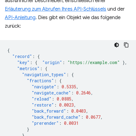
ausführlicher beschrieben, einschließlich einer
Erläuterung zum Abrufen Ihres API-Schlüssels
und der
API-Anleitung
. Dies gibt ein Objekt wie das folgende
zurück:
{
"record"
:
{
"key"
:
{
"origin"
:
"https://example.com"
},
"metrics"
:
{
"navigation_types"
:
{
"fractions"
:
{
"navigate"
:
0.5335
,
"navigate_cache"
:
0.2646
,
"reload"
:
0.0885
,
"restore"
:
0.0023
,
"back_forward"
:
0.0403
,
"back_forward_cache"
:
0.0677
,
"prerender"
:
0.0031
}
}