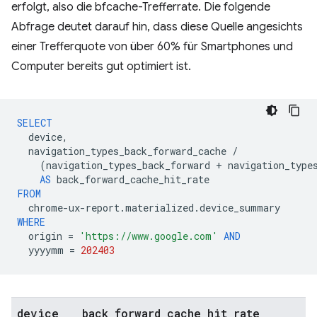
erfolgt, also die bfcache-Trefferrate. Die folgende
Abfrage deutet darauf hin, dass diese Quelle angesichts
einer Trefferquote von über 60% für Smartphones und
Computer bereits gut optimiert ist.
SELECT
device
,
navigation_types_back_forward_cache
/
(
navigation_types_back_forward
+
navigation_type
AS
back_forward_cache_hit_rate
FROM
chrome
-
ux
-
report
.
materialized
.
device_summary
WHERE
origin
=
'https://www.google.com'
AND
yyyymm
=
202403
device
back
_
forward
_
cache
_
hit
_
rate