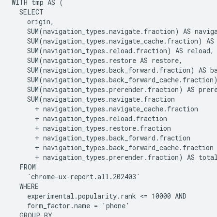
WITH tmp AS (

  SELECT

    origin,

    SUM(navigation_types.navigate.fraction) AS naviga
    SUM(navigation_types.navigate_cache.fraction) AS 
    SUM(navigation_types.reload.fraction) AS reload,

    SUM(navigation_types.restore AS restore,

    SUM(navigation_types.back_forward.fraction) AS ba
    SUM(navigation_types.back_forward_cache.fraction)
    SUM(navigation_types.prerender.fraction) AS prere
    SUM(navigation_types.navigate.fraction

      + navigation_types.navigate_cache.fraction

      + navigation_types.reload.fraction

      + navigation_types.restore.fraction

      + navigation_types.back_forward.fraction

      + navigation_types.back_forward_cache.fraction

      + navigation_types.prerender.fraction) AS total
  FROM

    `chrome-ux-report.all.202403`

  WHERE

    experimental.popularity.rank <= 10000 AND

    form_factor.name = 'phone'

  GROUP BY
