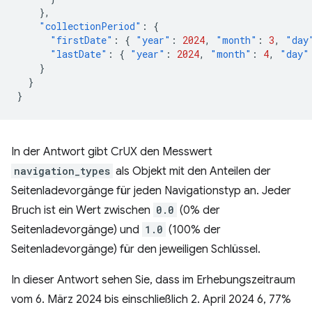
},
"collectionPeriod"
:
{
"firstDate"
:
{
"year"
:
2024
,
"month"
:
3
,
"day
"lastDate"
:
{
"year"
:
2024
,
"month"
:
4
,
"day"
}
}
}
In der Antwort gibt CrUX den Messwert
navigation_types
als Objekt mit den Anteilen der
Seitenladevorgänge für jeden Navigationstyp an. Jeder
Bruch ist ein Wert zwischen
0.0
(0% der
Seitenladevorgänge) und
1.0
(100% der
Seitenladevorgänge) für den jeweiligen Schlüssel.
In dieser Antwort sehen Sie, dass im Erhebungszeitraum
vom 6. März 2024 bis einschließlich 2. April 2024 6, 77%