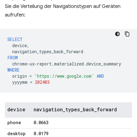
Sie die Verteilung der Navigationstypen auf Geräten
aufrufen:
SELECT
device
,
navigation_types_back_forward
FROM
chrome
-
ux
-
report
.
materialized
.
device_summary
WHERE
origin
=
'https://www.google.com'
AND
yyyymm
=
202403
device
navigation
_
types
_
back
_
forward
phone
0
.
0663
desktop
0
.
0179