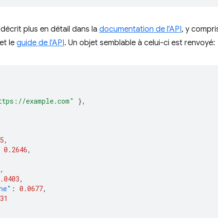
décrit plus en détail dans la
documentation de l'API
, y compr
et le
guide de l'API
. Un objet semblable à celui-ci est renvoyé:
ttps://example.com"
},
5
,
0.2646
,
,
.0403
,
he"
:
0.0677
,
31