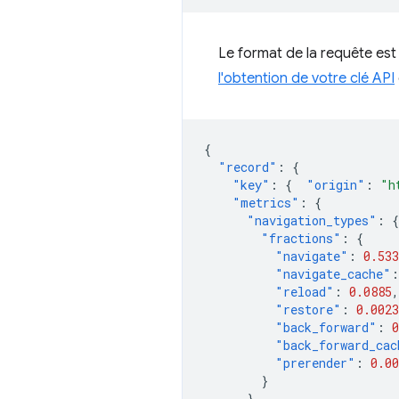
Le format de la requête est 
l'obtention de votre clé API
{
"record"
:
{
"key"
:
{
"origin"
:
"h
"metrics"
:
{
"navigation_types"
:
{
"fractions"
:
{
"navigate"
:
0.533
"navigate_cache"
:
"reload"
:
0.0885
,
"restore"
:
0.0023
"back_forward"
:
0
"back_forward_cac
"prerender"
:
0.00
}
}