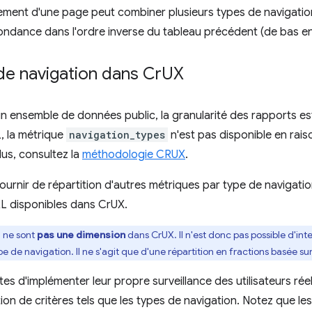
gement d'une page peut combiner plusieurs types de navigatio
ondance dans l'ordre inverse du tableau précédent (de bas en
de navigation dans Cr
UX
 ensemble de données public, la granularité des rapports est
, la métrique
navigation_types
n'est pas disponible en raiso
lus, consultez la
méthodologie CRUX
.
urnir de répartition d'autres métriques par type de navigation
RL disponibles dans CrUX.
n ne sont
pas une dimension
dans CrUX. Il n'est donc pas possible d'in
e de navigation. Il ne s'agit que d'une répartition en fractions basée sur
 d'implémenter leur propre surveillance des utilisateurs rée
ion de critères tels que les types de navigation. Notez que le