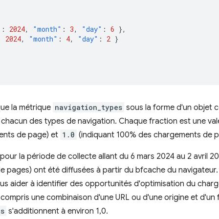
"
:
2024
,
"month"
:
3
,
"day"
:
6
},
:
2024
,
"month"
:
4
,
"day"
:
2
}
que la métrique
navigation_types
sous la forme d'un objet c
hacun des types de navigation. Chaque fraction est une va
ents de page) et
1.0
(indiquant 100% des chargements de pa
pour la période de collecte allant du 6 mars 2024 au 2 avril 2
e pages) ont été diffusées à partir du bfcache du navigateur
us aider à identifier des opportunités d'optimisation du cha
compris une combinaison d'une URL ou d'une origine et d'un f
es
s'additionnent à environ 1,0.