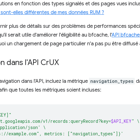
tions en fonction des types signalés et des pages vues incluse
sont-elles différentes de mes données RUM ?
nir plus de détails sur des problèmes de performances spéci
 serait utile d'améliorer l'éligibilité au bfcache, l'
API bfcach
i un chargement de page particulier n'a pas pu être diffusé 
n dans l'API Cr
UX
avigation dans l'API, incluez la métrique
navigation_types
da
fin que toutes les métriques soient incluses:
KEY]"
t.googleapis.com/v1/records:queryRecord?key=
$API_KEY
"
\
pplication/json'
\
s://example.com", metrics: ["navigation_types"]}'