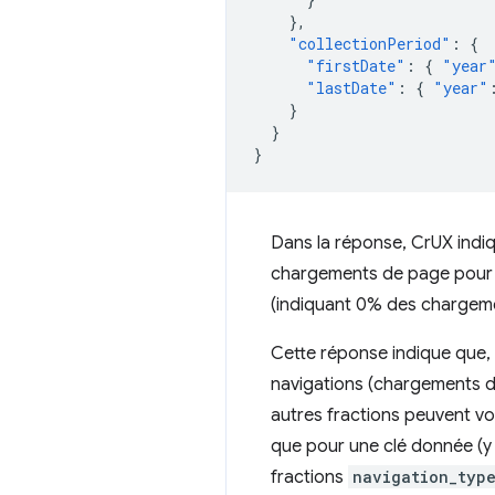
},
"collectionPeriod"
:
{
"firstDate"
:
{
"year
"lastDate"
:
{
"year"
}
}
}
Dans la réponse, CrUX indi
chargements de page pour c
(indiquant 0% des chargem
Cette réponse indique que, 
navigations (chargements d
autres fractions peuvent vo
que pour une clé donnée (y 
fractions
navigation_typ