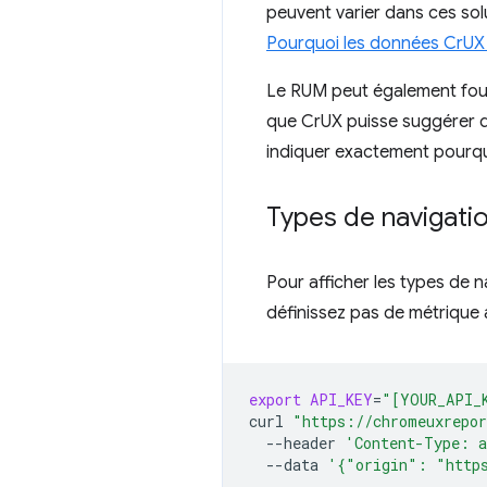
peuvent varier dans ces solu
Pourquoi les données CrUX 
Le RUM peut également four
que CrUX puisse suggérer qu'il
indiquer exactement pourquo
Types de navigatio
Pour afficher les types de n
définissez pas de métrique a
export
API_KEY
=
"[YOUR_API_
curl
"https://chromeuxrepor
--header
'Content-Type: a
--data
'{"origin": "http