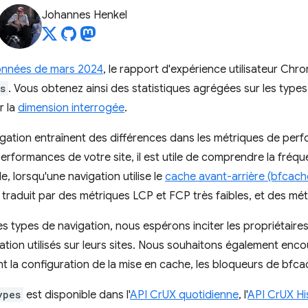
Johannes Henkel
onnées de mars 2024
, le rapport d'expérience utilisateur Chr
s
. Vous obtenez ainsi des statistiques agrégées sur les type
r la
dimension interrogée
.
igation entraînent des différences dans les métriques de pe
erformances de votre site, il est utile de comprendre la fréqu
e, lorsqu'une navigation utilise le
cache avant-arrière (bfcach
 traduit par des métriques LCP et FCP très faibles, et des mét
des types de navigation, nous espérons inciter les propriétaires
gation utilisés sur leurs sites. Nous souhaitons également enc
nt la configuration de la mise en cache, les bloqueurs de bfca
ypes
est disponible dans l'
API CrUX quotidienne
, l'
API CrUX Hi