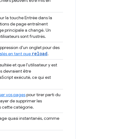
chiers peuvent être mis en
 sur la touche Entrée dans la
ations de page entraînent
age principale a changé. Un
lisateurs sont frustrés.
ppression d'un onglet pour des
reload
alés en tant que
.
ultée et que l'utilisateur y est
 devraient être
aScript exécuté, ce qui est
ser vos pages
pour tirer parti du
sayer de supprimer les
 cette catégorie.
page quasi instantanés, comme