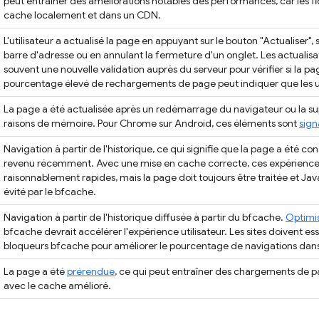
peut entraîner des améliorations notables des performances, car les fi
cache localement et dans un CDN.
L'utilisateur a actualisé la page en appuyant sur le bouton "Actualiser",
barre d'adresse ou en annulant la fermeture d'un onglet. Les actualis
souvent une nouvelle validation auprès du serveur pour vérifier si la p
pourcentage élevé de rechargements de page peut indiquer que les uti
La page a été actualisée après un redémarrage du navigateur ou la su
raisons de mémoire. Pour Chrome sur Android, ces éléments sont
sign
Navigation à partir de l'historique, ce qui signifie que la page a été cons
revenu récemment. Avec une mise en cache correcte, ces expériences
raisonnablement rapides, mais la page doit toujours être traitée et Jav
évité par le bfcache.
Navigation à partir de l'historique diffusée à partir du bfcache.
Optimi
bfcache devrait accélérer l'expérience utilisateur. Les sites doivent es
bloqueurs bfcache pour améliorer le pourcentage de navigations dans
La page a été
prérendue
, ce qui peut entraîner des chargements de 
avec le cache amélioré.