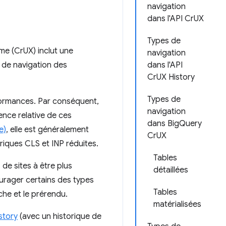
navigation
dans l'API CrUX
Types de
ome (CrUX) inclut une
navigation
s de navigation des
dans l'API
CrUX History
Types de
rformances. Par conséquent,
navigation
ence relative de ces
dans BigQuery
e)
, elle est généralement
CrUX
riques CLS et INP réduites.
Tables
 de sites à être plus
détaillées
ourager certains des types
Tables
che et le prérendu.
matérialisées
story
(avec un historique de