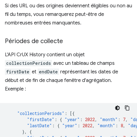
Si des URL ou des origines deviennent éligibles ou non au
fil du temps, vous remarquerez peut-être de
nombreuses entrées manquantes.
Périodes de collecte
L'API CrUX History contient un objet
collectionPeriods
avec un tableau de champs
firstDate
et
endDate
représentant les dates de
début et de fin de chaque fenêtre d'agrégation.
Exemple :
"collectionPeriods"
:
[{
"firstDate"
:
{
"year"
:
2022
,
"month"
:
7
,
"d
"lastDate"
:
{
"year"
:
2022
,
"month"
:
8
,
"da
},
{