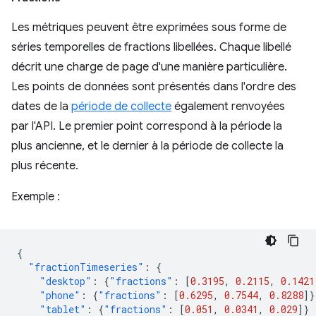
Les métriques peuvent être exprimées sous forme de
séries temporelles de fractions libellées. Chaque libellé
décrit une charge de page d'une manière particulière.
Les points de données sont présentés dans l'ordre des
dates de la
période de collecte
également renvoyées
par l'API. Le premier point correspond à la période la
plus ancienne, et le dernier à la période de collecte la
plus récente.
Exemple :
{
"fractionTimeseries"
:
{
"desktop"
:
{
"fractions"
:
[
0.3195
,
0.2115
,
0.1421
"phone"
:
{
"fractions"
:
[
0.6295
,
0.7544
,
0.8288
]}
"tablet"
:
{
"fractions"
:
[
0.051
,
0.0341
,
0.029
]}