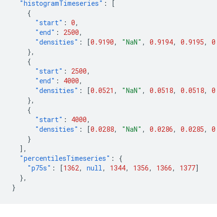
"histogramTimeseries"
:
[
{
"start"
:
0
,
"end"
:
2500
,
"densities"
:
[
0.9190
,
"NaN"
,
0.9194
,
0.9195
,
0
},
{
"start"
:
2500
,
"end"
:
4000
,
"densities"
:
[
0.0521
,
"NaN"
,
0.0518
,
0.0518
,
0
},
{
"start"
:
4000
,
"densities"
:
[
0.0288
,
"NaN"
,
0.0286
,
0.0285
,
0
}
],
"percentilesTimeseries"
:
{
"p75s"
:
[
1362
,
null
,
1344
,
1356
,
1366
,
1377
]
},
}