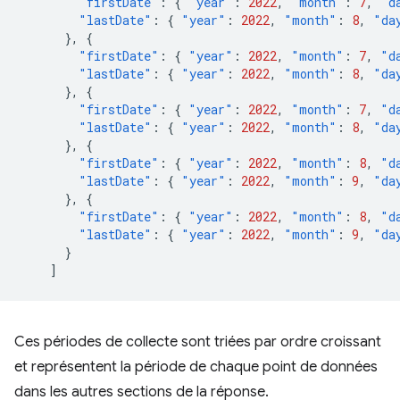
"firstDate"
:
{
"year"
:
2022
,
"month"
:
7
,
"d
"lastDate"
:
{
"year"
:
2022
,
"month"
:
8
,
"da
},
{
"firstDate"
:
{
"year"
:
2022
,
"month"
:
7
,
"d
"lastDate"
:
{
"year"
:
2022
,
"month"
:
8
,
"da
},
{
"firstDate"
:
{
"year"
:
2022
,
"month"
:
7
,
"d
"lastDate"
:
{
"year"
:
2022
,
"month"
:
8
,
"da
},
{
"firstDate"
:
{
"year"
:
2022
,
"month"
:
8
,
"d
"lastDate"
:
{
"year"
:
2022
,
"month"
:
9
,
"da
},
{
"firstDate"
:
{
"year"
:
2022
,
"month"
:
8
,
"d
"lastDate"
:
{
"year"
:
2022
,
"month"
:
9
,
"da
}
]
Ces périodes de collecte sont triées par ordre croissant
et représentent la période de chaque point de données
dans les autres sections de la réponse.