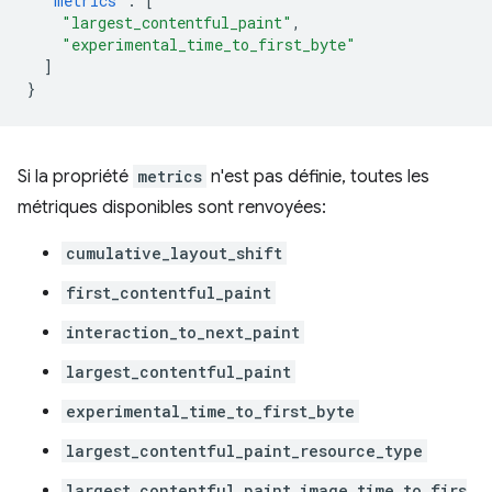
"metrics"
:
[
"largest_contentful_paint"
,
"experimental_time_to_first_byte"
]
}
Si la propriété
metrics
n'est pas définie, toutes les
métriques disponibles sont renvoyées:
cumulative_layout_shift
first_contentful_paint
interaction_to_next_paint
largest_contentful_paint
experimental_time_to_first_byte
largest_contentful_paint_resource_type
largest_contentful_paint_image_time_to_firs