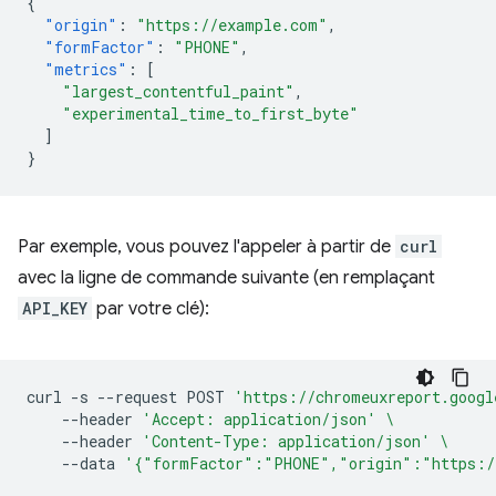
{
"origin"
:
"https://example.com"
,
"formFactor"
:
"PHONE"
,
"metrics"
:
[
"largest_contentful_paint"
,
"experimental_time_to_first_byte"
]
}
Par exemple, vous pouvez l'appeler à partir de
curl
avec la ligne de commande suivante (en remplaçant
API_KEY
par votre clé):
curl
-s
--request
POST
'https://chromeuxreport.googl
--header
'Accept: application/json'
\
--header
'Content-Type: application/json'
\
--data
'{"formFactor":"PHONE","origin":"https:/