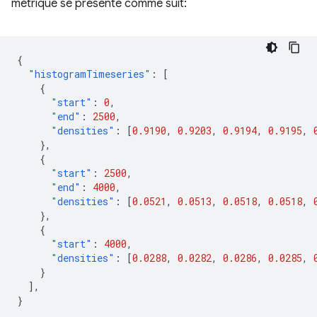
métrique se présente comme suit:
{
"histogramTimeseries"
:
[
{
"start"
:
0
,
"end"
:
2500
,
"densities"
:
[
0.9190
,
0.9203
,
0.9194
,
0.9195
,
},
{
"start"
:
2500
,
"end"
:
4000
,
"densities"
:
[
0.0521
,
0.0513
,
0.0518
,
0.0518
,
},
{
"start"
:
4000
,
"densities"
:
[
0.0288
,
0.0282
,
0.0286
,
0.0285
,
}
],
}