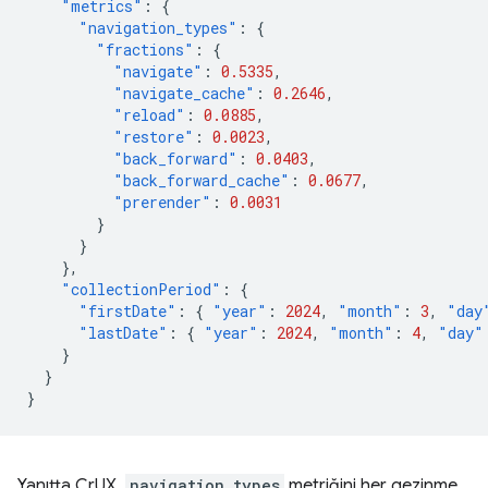
"metrics"
:
{
"navigation_types"
:
{
"fractions"
:
{
"navigate"
:
0.5335
,
"navigate_cache"
:
0.2646
,
"reload"
:
0.0885
,
"restore"
:
0.0023
,
"back_forward"
:
0.0403
,
"back_forward_cache"
:
0.0677
,
"prerender"
:
0.0031
}
}
},
"collectionPeriod"
:
{
"firstDate"
:
{
"year"
:
2024
,
"month"
:
3
,
"day
"lastDate"
:
{
"year"
:
2024
,
"month"
:
4
,
"day"
}
}
}
Yanıtta CrUX,
navigation_types
metriğini her gezinme