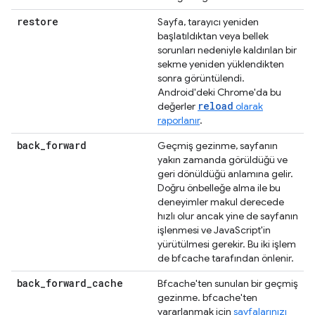
restore
Sayfa, tarayıcı yeniden
başlatıldıktan veya bellek
sorunları nedeniyle kaldırılan bir
sekme yeniden yüklendikten
sonra görüntülendi.
Android'deki Chrome'da bu
reload
değerler
olarak
raporlanır
.
back
_
forward
Geçmiş gezinme, sayfanın
yakın zamanda görüldüğü ve
geri dönüldüğü anlamına gelir.
Doğru önbelleğe alma ile bu
deneyimler makul derecede
hızlı olur ancak yine de sayfanın
işlenmesi ve JavaScript'in
yürütülmesi gerekir. Bu iki işlem
de bfcache tarafından önlenir.
back
_
forward
_
cache
Bfcache'ten sunulan bir geçmiş
gezinme. bfcache'ten
yararlanmak için
sayfalarınızı