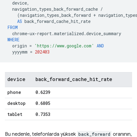
device
,
navigation_types_back_forward_cache
/
(
navigation_types_back_forward
+
navigation_type
AS
back_forward_cache_hit_rate
FROM
chrome
-
ux
-
report
.
materialized
.
device_summary
WHERE
origin
=
'https://www.google.com'
AND
yyyymm
=
202403
device
back
_
forward
_
cache
_
hit
_
rate
phone
0
.
6239
desktop
0
.
6805
tablet
0
.
7353
Bu nedenle, telefonlarda yüksek
back_forward
oranının,