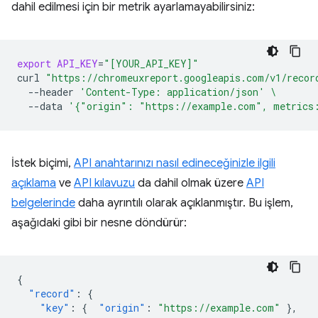
dahil edilmesi için bir metrik ayarlamayabilirsiniz:
export
API_KEY
=
"[YOUR_API_KEY]"
curl
"https://chromeuxreport.googleapis.com/v1/recor
--header
'Content-Type: application/json'
\
--data
'{"origin": "https://example.com", metrics
İstek biçimi,
API anahtarınızı nasıl edineceğinizle ilgili
açıklama
ve
API kılavuzu
da dahil olmak üzere
API
belgelerinde
daha ayrıntılı olarak açıklanmıştır. Bu işlem,
aşağıdaki gibi bir nesne döndürür:
{
"record"
:
{
"key"
:
{
"origin"
:
"https://example.com"
},