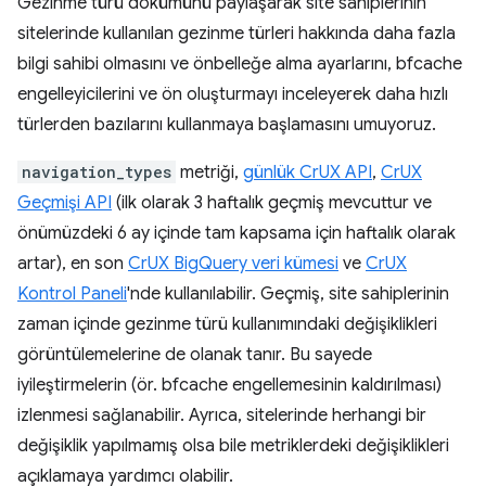
Gezinme türü dökümünü paylaşarak site sahiplerinin
sitelerinde kullanılan gezinme türleri hakkında daha fazla
bilgi sahibi olmasını ve önbelleğe alma ayarlarını, bfcache
engelleyicilerini ve ön oluşturmayı inceleyerek daha hızlı
türlerden bazılarını kullanmaya başlamasını umuyoruz.
navigation_types
metriği,
günlük CrUX API
,
CrUX
Geçmişi API
(ilk olarak 3 haftalık geçmiş mevcuttur ve
önümüzdeki 6 ay içinde tam kapsama için haftalık olarak
artar), en son
CrUX BigQuery veri kümesi
ve
CrUX
Kontrol Paneli
'nde kullanılabilir. Geçmiş, site sahiplerinin
zaman içinde gezinme türü kullanımındaki değişiklikleri
görüntülemelerine de olanak tanır. Bu sayede
iyileştirmelerin (ör. bfcache engellemesinin kaldırılması)
izlenmesi sağlanabilir. Ayrıca, sitelerinde herhangi bir
değişiklik yapılmamış olsa bile metriklerdeki değişiklikleri
açıklamaya yardımcı olabilir.