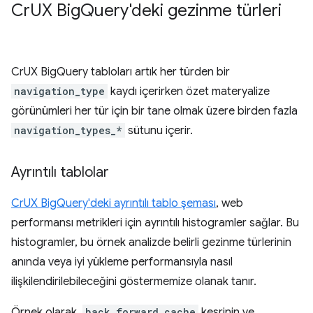
Cr
UX Big
Query'deki gezinme türleri
CrUX BigQuery tabloları artık her türden bir
navigation_type
kaydı içerirken özet materyalize
görünümleri her tür için bir tane olmak üzere birden fazla
navigation_types_*
sütunu içerir.
Ayrıntılı tablolar
CrUX BigQuery'deki ayrıntılı tablo şeması
, web
performansı metrikleri için ayrıntılı histogramler sağlar. Bu
histogramler, bu örnek analizde belirli gezinme türlerinin
anında veya iyi yükleme performansıyla nasıl
ilişkilendirilebileceğini göstermemize olanak tanır.
Örnek olarak,
back_forward_cache
kesrinin ve