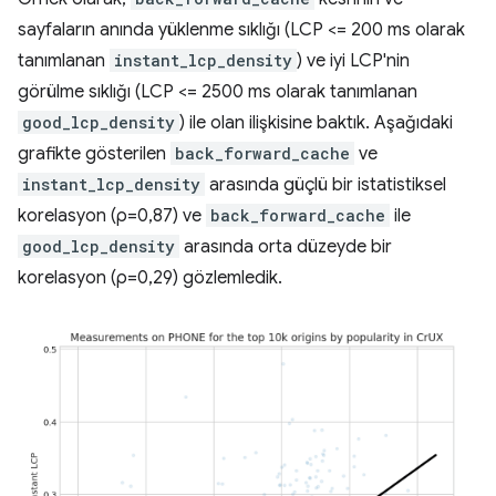
sayfaların anında yüklenme sıklığı (LCP <= 200 ms olarak
tanımlanan
instant_lcp_density
) ve iyi LCP'nin
görülme sıklığı (LCP <= 2500 ms olarak tanımlanan
good_lcp_density
) ile olan ilişkisine baktık. Aşağıdaki
grafikte gösterilen
back_forward_cache
ve
instant_lcp_density
arasında güçlü bir istatistiksel
korelasyon (ρ=0,87) ve
back_forward_cache
ile
good_lcp_density
arasında orta düzeyde bir
korelasyon (ρ=0,29) gözlemledik.