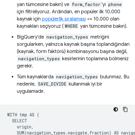
yan tümcesine bakın) ve
form_factor
'yi
phone
için filtreliyoruz. Ardından, en popüler ilk 10.000
kaynak için
popülerlik sıralaması
<= 10.000 olan
kaynakları seçiyoruz (
WHERE
yan tümcesine bakın).
BigQuery'de
navigation_types
metriğini
sorgularken, yalnızca kaynak başına toplandığından
(kaynak, form faktörü) kombinasyonu başına değil,
navigation_types
kesirlerinin toplamına bölmeniz
gerekir.
Tüm kaynaklarda
navigation_types
bulunmaz. Bu
nedenle,
SAVE_DIVIDE
kullanmak iyi bir
uygulamadır.
WITH tmp AS (

  SELECT

    origin,

    SUM(navigation_types.navigate.fraction) AS naviga