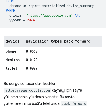
FROM
chrome
-
ux
-
report
.
materialized
.
device_summary
WHERE
origin
=
'https://www.google.com'
AND
yyyymm
=
202403
device
navigation
_
types
_
back
_
forward
phone
0
.
0663
desktop
0
.
0179
tablet
0
.
0009
Bu sorgu sonucundaki kesirler,
https://www.google.com
kaynağı için sayfa
yüklemelerinin yüzdesini yansıtır: Bu sayfa
yüklemelerinin% 6,63'ü telefonda
back_forward