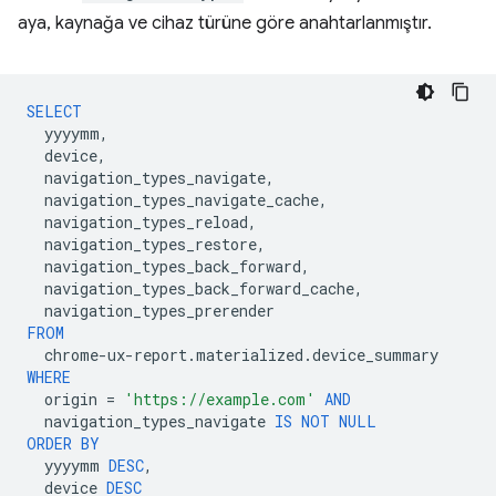
aya, kaynağa ve cihaz türüne göre anahtarlanmıştır.
SELECT
yyyymm
,
device
,
navigation_types_navigate
,
navigation_types_navigate_cache
,
navigation_types_reload
,
navigation_types_restore
,
navigation_types_back_forward
,
navigation_types_back_forward_cache
,
navigation_types_prerender
FROM
chrome
-
ux
-
report
.
materialized
.
device_summary
WHERE
origin
=
'https://example.com'
AND
navigation_types_navigate
IS
NOT
NULL
ORDER
BY
yyyymm
DESC
,
device
DESC