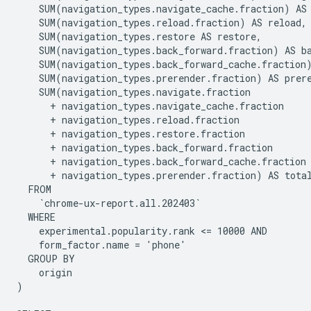
    SUM(navigation_types.navigate_cache.fraction) AS 
    SUM(navigation_types.reload.fraction) AS reload,

    SUM(navigation_types.restore AS restore,

    SUM(navigation_types.back_forward.fraction) AS ba
    SUM(navigation_types.back_forward_cache.fraction)
    SUM(navigation_types.prerender.fraction) AS prere
    SUM(navigation_types.navigate.fraction

      + navigation_types.navigate_cache.fraction

      + navigation_types.reload.fraction

      + navigation_types.restore.fraction

      + navigation_types.back_forward.fraction

      + navigation_types.back_forward_cache.fraction

      + navigation_types.prerender.fraction) AS total
  FROM

    `chrome-ux-report.all.202403`

  WHERE

    experimental.popularity.rank <= 10000 AND

    form_factor.name = 'phone'

  GROUP BY

    origin

)
