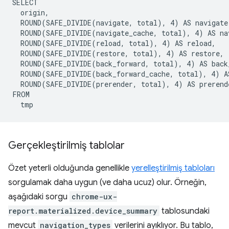
SELECT

  origin,

  ROUND(SAFE_DIVIDE(navigate, total), 4) AS navigate,
  ROUND(SAFE_DIVIDE(navigate_cache, total), 4) AS nav
  ROUND(SAFE_DIVIDE(reload, total), 4) AS reload,

  ROUND(SAFE_DIVIDE(restore, total), 4) AS restore,

  ROUND(SAFE_DIVIDE(back_forward, total), 4) AS back_
  ROUND(SAFE_DIVIDE(back_forward_cache, total), 4) AS
  ROUND(SAFE_DIVIDE(prerender, total), 4) AS prerende
FROM

Gerçekleştirilmiş tablolar
Özet yeterli olduğunda genellikle
yerelleştirilmiş tabloları
sorgulamak daha uygun (ve daha ucuz) olur. Örneğin,
aşağıdaki sorgu
chrome-ux-
report.materialized.device_summary
tablosundaki
mevcut
navigation_types
verilerini ayıklıyor. Bu tablo,