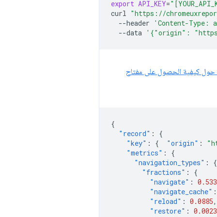
export
API_KEY
=
"[YOUR_API_
curl
"https://chromeuxrepor
--header
'Content-Type: a
--data
'{"origin": "http
حول كيفية الحصول على مفتاح
{
"record"
:
{
"key"
:
{
"origin"
:
"h
"metrics"
:
{
"navigation_types"
:
{
"fractions"
:
{
"navigate"
:
0.533
"navigate_cache"
:
"reload"
:
0.0885
,
"restore"
:
0.0023