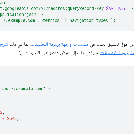
KEY]"
t.googleapis.com/v1/records:queryRecord?key=
$API_KEY
"
\
pplication/json'
\
s://example.com", metrics: ["navigation_types"]}'
اصيل حول تنسيق الطلب في
مستندات واجهة برمجة التطبيقات
، بما في ذلك
شرح 
ة برمجة التطبيقات
. سيؤدي ذلك إلى عرض عنصر على النحو التالي:
ttps://example.com"
},
5
,
0.2646
,
,