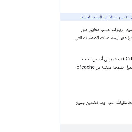
السمات الحالية
.
يق المستخدِم" (RUM) الخاصة بها لتتمكّن من تقسيم الزيارات حسب معايير مثل
لإبلاغ عنها ومشاهدات الصفحات التي
يمكن أن يوفّر RUM أيضًا مستوى أكبر من التفاصيل حول مشاكل أداء معيّنة. على سبيل المثال، على الرغم من أنّ CrUX قد يشير إلى أنّه من المفيد
فحة معيّنة من bfcache.
بط مقياسًا حتى يتم تضمين جميع