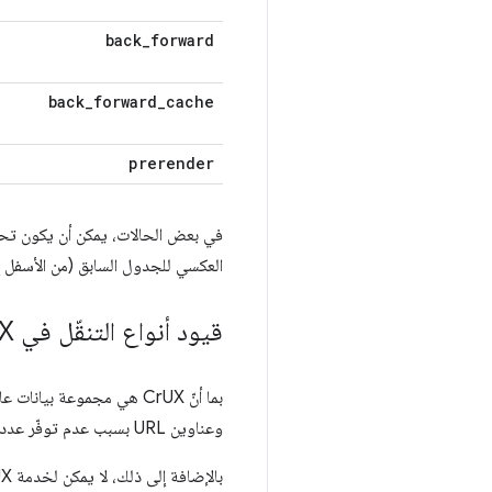
back
_
forward
back
_
forward
_
cache
prerender
العكسي للجدول السابق (من الأسفل إل
قيود أنواع التنقّل في Cr
X
بما أنّ CrUX هي مجموعة بيانات عامة، تكون دقّة إعداد التقارير محدودة. لا يتوفّر مقياس
وعناوين URL بسبب عدم توفّر عدد كافٍ من الزيارات المؤهّلة. يمكنك الاطّلاع على