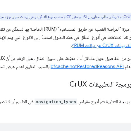
ننصحك بأن تنفّذ المواقع الإلكترونية ميزة "المراقبة الفعلية عن طر
تظهر لك اختلافات في أنواع التنقّل في هذه الحلول استنادًا إلى الأنواع التي يتم ا
 CrUX عن بيانات RUM؟
.
bfcache notRestoredReasons API
بالسبب الدقيق لعدم عرض تحميل ص
رمجة التطبيقات Cr
UX
ة برمجة التطبيقات، أدرِج مقياس
navigation_types
في الطلب، أو لا تض