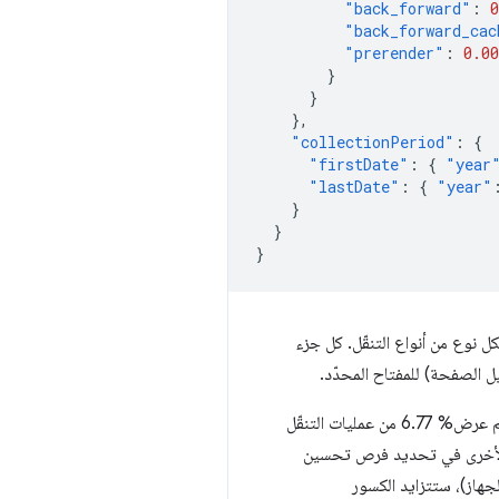
"back_forward"
:
0
"back_forward_cac
"prerender"
:
0.00
}
}
},
"collectionPeriod"
:
{
"firstDate"
:
{
"year
"lastDate"
:
{
"year"
}
}
}
نوع من أنواع التنقّل. كل جزء
يتبيّن من هذا الردّ أنّه خلال فترة جمع البيانات التي بدأت في 6 آذار (مارس) 2024 وحتى 2 نيسان (أبريل) 2024، تم عرض% 6.77 من عمليات التنقّل
ن أن تساعد بعض الكسور الأخرى في تحديد فرص تحسين