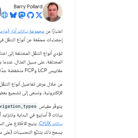
Barry Pollard
اعتبارًا من
مجموعة بيانات آذار (مارس) 4
إحصاءات مجمّعة عن أنواع التنقّل 
تؤدي أنواع التنقّل المختلفة إلى اخت
المختلفة. على سبيل المثال، عندما 
مقاييس LCP وFCP منخفضة جدًا، ومقاييس CLS وINP منخفضة.
من خلال عرض تفاصيل أنواع التنقّل، ن
الإلكترونية، ونسعى إلى تشجيع بعض الأنواع 
يتوفّر مقياس
vigation_types
بيانات 3 أسابيع في البداية وتتزايد أسبوعيًا لتشمل التغطية الكاملة خلال الأشهر الستة المقبلة)، وأحدث
بيانات CrUX
. يتيح الاطّلاع على الس