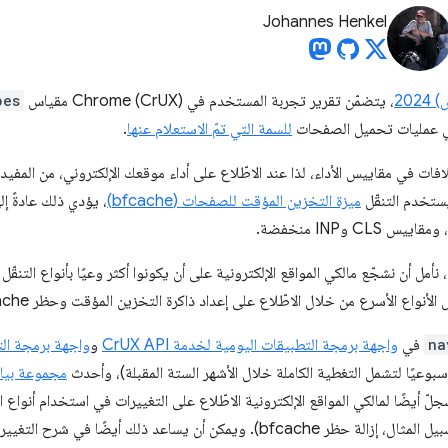
Johannes Henkel
202
، يتضمّن تقرير تجربة المستخدم في Chrome (CrUX) مقياس
pes
في عمليات تحميل الصفحات
للسمة التي تمّ الاستعلام عنها
.
لافات في مقاييس الأداء، لذا عند الاطّلاع على أداء موقعك الإلكتروني، من المفيد 
يستخدم التنقّل
ميزة التخزين المؤقت للصفحات (bfcache)
، يؤدي ذلك عادةً إل
أمل أن نشجّع مالكي المواقع الإلكترونية على أن يكونوا أكثر وعيًا بأنواع التنقّ
الأسرع من خلال الاطّلاع على إعداد ذاكرة التخزين المؤقت وحظر bfcache والعرض المُسبَق.
na
في
واجهة برمجة التطبيقات اليومية لخدمة CrUX API
و
واجهة برمجة التطبي
مجموعة بيانات CrUX في y
جلّ أيضًا لمالكي المواقع الإلكترونية الاطّلاع على التغييرات في استخدام أنواع ا
يسمح ذلك بتتبُّع التحسينات (على سبيل المثال، إزالة حظر bfcache). ويمكن أن ي