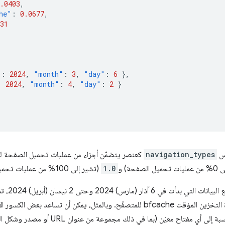
.0403
,
he"
:
0.0677
,
31
"
:
2024
,
"month"
:
3
,
"day"
:
6
},
:
2024
,
"month"
:
4
,
"day"
:
2
}
navigation_types
كعنصر يتضمّن أجزاء من عمليات تحميل الصفحة لكل 
لصفحة) و
1.0
(تشير إلى 100% من عمليات تحميل الصفحة) للمفتاح المحدّد.
(عمليات تحميل الصفحات) من ذاكرة التخزين المؤقت bfcache للمتصفّح. وبالمثل، يمك
اح معيّن (بما في ذلك مجموعة من عنوان URL أو مصدر وشكل الجهاز)، ستتزايد الكسور