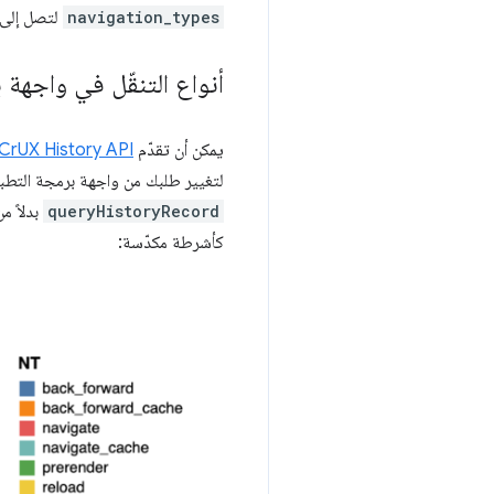
navigation_types
لتصل إلى 1.0 تقريبًا
أنواع التنقّل في واجهة ب
يمكن أن تقدّم
CrUX History API
لتغيير طلبك من واجهة برمجة التطبيقات CrUX API إلى واجهة برمجة التطبيقات CrUX History API، يمكنك تنفيذه 
queryHistoryRecord
بدلاً م
كأشرطة مكدّسة: