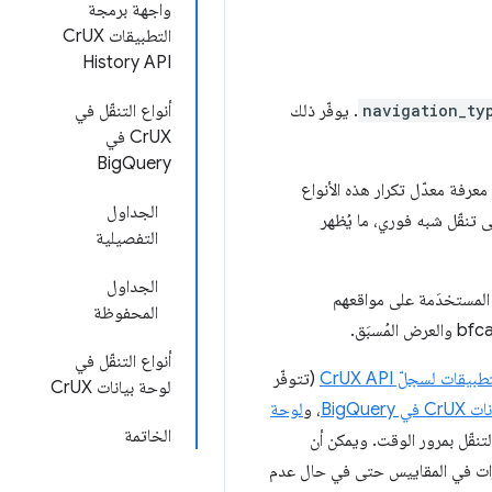
واجهة برمجة
التطبيقات CrUX
History API
navigation_ty
. يوفّر ذلك
أنواع التنقّل في
CrUX في
BigQuery
معرفة معدّل تكرار هذه الأنواع
الجداول
ى تنقّل شبه فوري، ما يُظهر
التفصيلية
الجداول
ل المستخدَمة على مواقعهم
المحفوظة
أنواع التنقّل في
قات لسجلّ CrUX API
(تتوفّر
لوحة بيانات CrUX
BigQuer
، و
لوحة
الخاتمة
لتنقّل بمرور الوقت. ويمكن أن
ساعد ذلك أيضًا في شرح التغييرات في المقاييس حتى في حال عدم