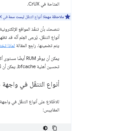
المتاحة في CrUX.
ملاحظة مهمة:
أنواع التنقّل
ليست سمة
في CrUX، ولا يمكن طلب مقاييس الأداء، مثل LCP، حسب نوع التنقّل. وهي ليست سوى جزء من التقسيم استنادًا إلى
أنواع التنقّل. يُرجى العِلم أنّه قد 
يتم تضمينها. راجِع المقالة
لماذا تختلف بيانات
تحسين أهلية bfcache، يمكن أن تُعلم
أنواع التنقّل في واجهة ب
للاطّلاع على أنواع التنقّل في واجه
المقاييس: