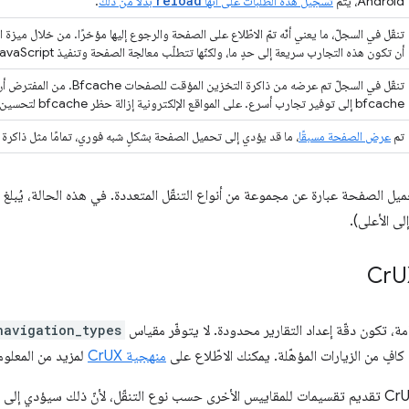
reload
Android، يتم
تسجيل هذه الطلبات على أنّها
بدلاً من ذلك
.
تنقّل في السجلّ، ما يعني أنّه تمّ الاطّلاع على الصفحة والرجوع إليها مؤخرًا. من خلال مي
أن تكون هذه التجارب سريعة إلى حدٍ ما، ولكنّها تتطلّب معالجة الصفحة وتنفيذ JavaScript، وكلاهما يتجنّبهما bfcache.
تنقّل في السجلّ تم عرضه من ذاكرة التخزين المؤقت للصفحات Bfcache. من المفترض أن يؤدي
bfcache إلى توفير تجارب أسرع. على المواقع الإلكترونية إزالة حظر bfcache لتحسين النسبة المئوية للتنقّلات في هذه الفئة.
تم
عرض الصفحة مسبقًا
، ما قد يؤدي إلى تحميل الصفحة بشكلٍ شبه فوري، تمامًا مثل ذاكرة التخ
ى الأعلى).
U
navigation_types
منهجية CrUX
لمزيد من المعلوم