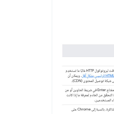
تحميل صفحة تم عرض المورد الرئيسي لها (مستند HTML الرئيسي) من ذاكرة التخزين المؤقت لبروتوكول HTTP غالبًا ما تستخدِم
. ويمكن أن
بكة توصيل المحتوى (CDN).
أعاد المستخدم تحميل الصفحة، إما عن طريق الضغط على زر إعادة التحميل أو الضغط على مفتاح Enter في شريط العناوين أو عن
التحقّق من الخادم لمعرفة ما إذا كانت
اء المستخدمين.
تمّت إعادة تحميل الصفحة بعد إعادة تشغيل المتصفّح أو إزالة علامة تبويب لأسباب تتعلّق بالذاكرة. بالنسبة إلى Chrome على