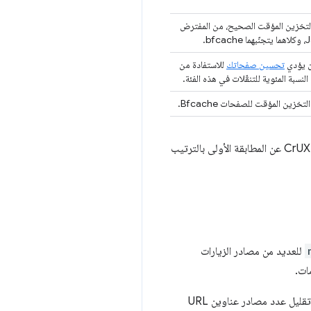
زة التخزين المؤقت الصحيح، من المفترض
تحسين صفحاتك
للاستفادة من
زين المؤقت للصفحات Bfcache.
في بعض الحالات، يمكن أن يكون تحميل الصفحة عبارة عن مجموعة من أنواع التنقّل المتعددة. في هذه الحالة، يُبلغ CrUX عن المطابقة الأولى بالترتيب
للعديد من مصادر الزيارات
ات.
بالإضافة إلى ذلك، لا يمكن لخدمة CrUX تقديم تقسيمات للمقاييس الأخرى حسب نوع التنقّل، لأنّ ذلك سيؤدي إلى تقليل عدد مصادر عناوين URL