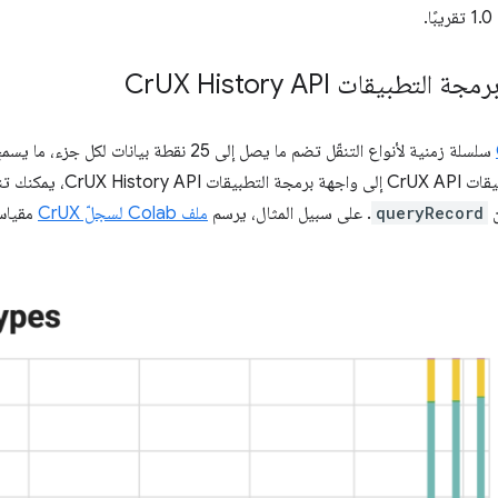
.
رمجة التطبيقات Cr
UX History API
سلسلة زمنية لأنواع التنقّل تضم ما يصل إلى 25 نقطة
على نقطة النهاية
ن
queryRecord
. على سبيل المثال، يرسم
ملف Colab لسجلّ CrUX
مقيا