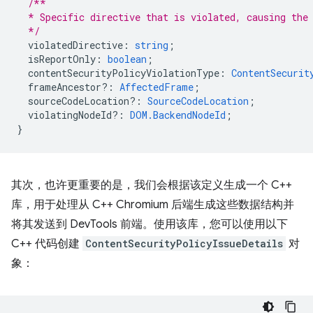
/**
  * Specific directive that is violated, causing the
  */
violatedDirective
:
string
;
isReportOnly
:
boolean
;
contentSecurityPolicyViolationType
:
ContentSecurit
frameAncestor?
:
AffectedFrame
;
sourceCodeLocation?
:
SourceCodeLocation
;
violatingNodeId?
:
DOM.BackendNodeId
;
}
其次，也许更重要的是，我们会根据该定义生成一个 C++
库，用于处理从 C++ Chromium 后端生成这些数据结构并
将其发送到 DevTools 前端。使用该库，您可以使用以下
C++ 代码创建
ContentSecurityPolicyIssueDetails
对
象：