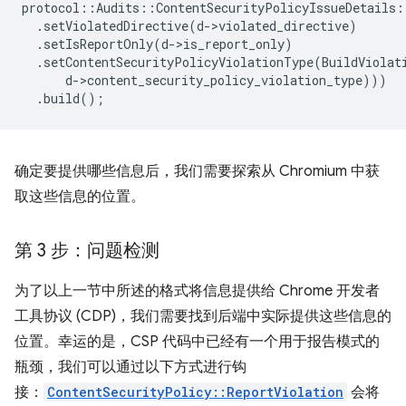
protocol
::
Audits
::
ContentSecurityPolicyIssueDetails
:
.
setViolatedDirective
(
d
-
>
violated_directive
)
.
setIsReportOnly
(
d
-
>
is_report_only
)
.
setContentSecurityPolicyViolationType
(
BuildViolat
d
-
>
content_security_policy_violation_type
)))
.
build
();
确定要提供哪些信息后，我们需要探索从 Chromium 中获
取这些信息的位置。
第 3 步：问题检测
为了以上一节中所述的格式将信息提供给 Chrome 开发者
工具协议 (CDP)，我们需要找到后端中实际提供这些信息的
位置。幸运的是，CSP 代码中已经有一个用于报告模式的
瓶颈，我们可以通过以下方式进行钩
接：
ContentSecurityPolicy::ReportViolation
会将