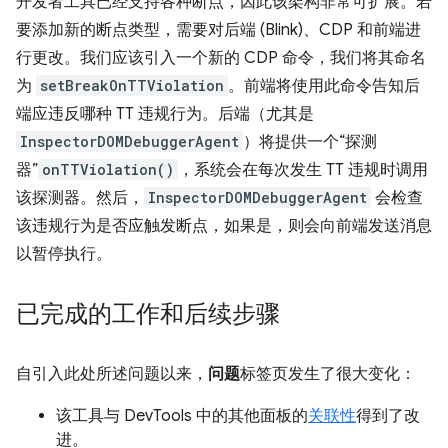
开发者工具已经支持各种断点，因此该架构非常可扩展。若
要添加新的断点类型，需要对后端 (Blink)、CDP 和前端进
行更改。我们应该引入一个新的 CDP 命令，我们将其命名
为
setBreakOnTTViolation
。前端将使用此命令告知后
端应违反哪种 TT 违规行为。后端（尤其是
InspectorDOMDebuggerAgent
）将提供一个“探测
器”
onTTViolation()
，系统会在每次发生 TT 违规时调用
该探测器。然后，
InspectorDOMDebuggerAgent
会检查
该违规行为是否应触发断点，如果是，则会向前端发送消息
以暂停执行。
已完成的工作和后续步骤
自引入此处所述问题以来，
问题
标签页发生了很大变化：
该工具与 DevTools 中的其他面板的
关联性
得到了改
进。