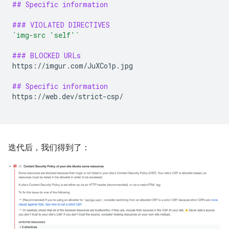
## Specific information
### VIOLATED DIRECTIVES
`img-src 'self'`
### BLOCKED URLs
https://imgur.com/JuXCo1p.jpg

## Specific information
https://web.dev/strict-csp/

迭代后，我们得到了：