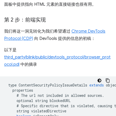
面板中提供指向 HTML 元素的直接链接也很有用。
第 2 步：前端实现
我们将这一洞见转化为我们希望通过
Chrome DevTools
Protocol (CDP)
向 DevTools 提供的信息的初稿：
以下是
third_party/blink/public/devtools_protocol/browser_prot
ocol.pdl
中的摘录
type
ContentSecurityPolicyIssueDetails
extends
obje
properties
#
The
url
not
included
in
allowed
sources
.
optional
string
blockedURL
#
Specific
directive
that
is
violated
,
causing
string
violatedDirective