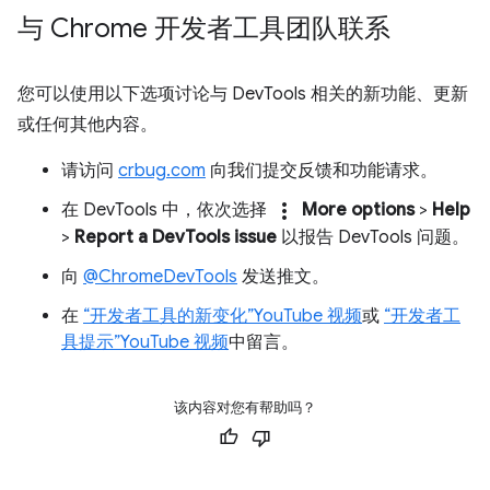
与 Chrome 开发者工具团队联系
您可以使用以下选项讨论与 DevTools 相关的新功能、更新
或任何其他内容。
请访问
crbug.com
向我们提交反馈和功能请求。
more_vert
在 DevTools 中，依次选择
More options
>
Help
>
Report a DevTools issue
以报告 DevTools 问题。
向
@ChromeDevTools
发送推文。
在
“开发者工具的新变化”YouTube 视频
或
“开发者工
具提示”YouTube 视频
中留言。
该内容对您有帮助吗？