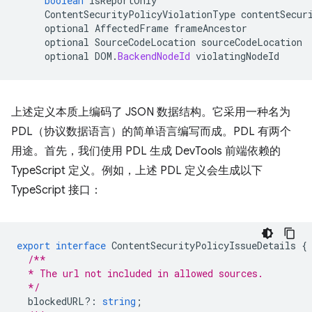
boolean
isReportOnly
ContentSecurityPolicyViolationType
contentSecur
optional
AffectedFrame
frameAncestor
optional
SourceCodeLocation
sourceCodeLocation
optional
DOM
.
BackendNodeId
violatingNodeId
上述定义本质上编码了 JSON 数据结构。它采用一种名为
PDL（协议数据语言）的简单语言编写而成。PDL 有两个
用途。首先，我们使用 PDL 生成 DevTools 前端依赖的
TypeScript 定义。例如，上述 PDL 定义会生成以下
TypeScript 接口：
export
interface
ContentSecurityPolicyIssueDetails
{
/**
  * The url not included in allowed sources.
  */
blockedURL?
:
string
;