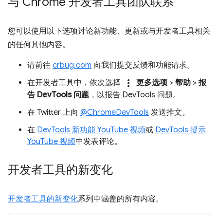
与 Chrome 开发者工具团队联系
您可以使用以下选项讨论新功能、更新或与开发者工具相关
的任何其他内容。
请前往
crbug.com
向我们提交反馈和功能请求。
more_vert
在开发者工具中，依次选择
更多选项
>
帮助
>
报
告 DevTools 问题
，以报告 DevTools 问题。
在 Twitter 上向
@ChromeDevTools
发送推文。
在
DevTools 新功能 YouTube 视频
或
DevTools 提示
YouTube 视频
中发表评论。
开发者工具的新变化
开发者工具的新变化
系列中涵盖的所有内容。