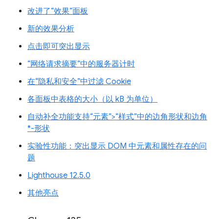
改进了“效果”面板
新的效果分析
点击即可突出显示
“网络请求摘要”中的服务器计时
在“隐私和安全”中过滤 Cookie
各面板中表格的大小（以 kB 为单位）
自动补全功能支持“元素”>“样式”中的边角形状和边角
*-形状
实验性功能：突出显示 DOM 中元素和属性存在的问
题
Lighthouse 12.5.0
其他亮点