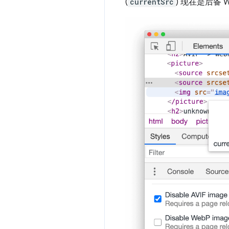
(
currentSrc
) 现在是后备 