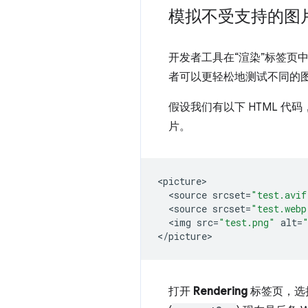
模拟不受支持的图
开发者工具在“渲染”标签页中
者可以更轻松地测试不同的
假设我们有以下 HTML 代码
片。
<
picture
<
source
srcset
=
"test.avif
<
source
srcset
=
"test.webp
<
img
src
=
"test.png"
alt
=
<
/picture
打开
Rendering
标签页，选择“