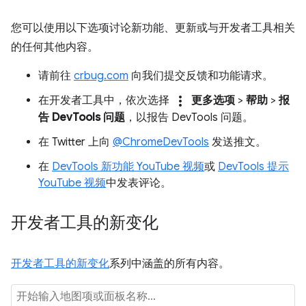
您可以使用以下选项讨论新功能、更新或与开发者工具相关
的任何其他内容。
请前往
crbug.com
向我们提交反馈和功能请求。
more_vert
在开发者工具中，依次选择
更多选项
>
帮助
>
报
告 DevTools 问题
，以报告 DevTools 问题。
在 Twitter 上向
@ChromeDevTools
发送推文。
在
DevTools 新功能 YouTube 视频
或
DevTools 提示
YouTube 视频
中发表评论。
开发者工具的新变化
开发者工具的新变化
系列中涵盖的所有内容。