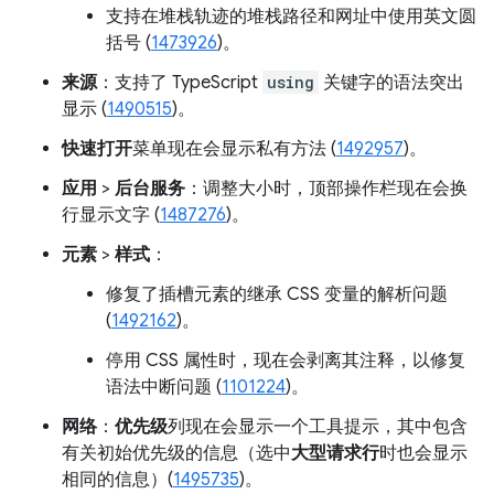
支持在堆栈轨迹的堆栈路径和网址中使用英文圆
括号 (
1473926
)。
来源
：支持了 TypeScript
using
关键字的语法突出
显示 (
1490515
)。
快速打开
菜单现在会显示私有方法 (
1492957
)。
应用
>
后台服务
：调整大小时，顶部操作栏现在会换
行显示文字 (
1487276
)。
元素
>
样式
：
修复了插槽元素的继承 CSS 变量的解析问题
(
1492162
)。
停用 CSS 属性时，现在会剥离其注释，以修复
语法中断问题 (
1101224
)。
网络
：
优先级
列现在会显示一个工具提示，其中包含
有关初始优先级的信息（选中
大型请求行
时也会显示
相同的信息）(
1495735
)。