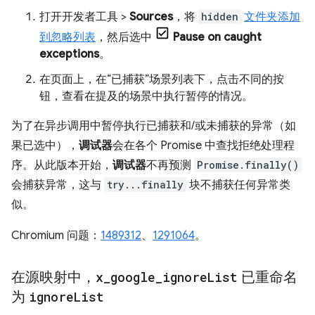
打开开发者工具 >
Sources
，将
hidden
文件夹添加
到忽略列表
，然后选中
Pause on caught
exceptions
。
在页面上，在“已捕获”场景列表下，点击不同的按
钮，查看在提及的场景中执行暂停的情况。
为了在异步调用中暂停执行已捕获和/或未捕获的异常（如
果已选中），
调试器
会在各个 Promise 中查找拒绝处理程
序。从此版本开始，
调试器
不再预测
Promise.finally()
会捕获异常，这与
try...finally
块不捕获任何异常类
似。
Chromium 问题：
1489312
、
1291064
。
在源映射中，
x
_
google
_
ignore
List
已重命名
为
ignore
List