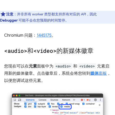
注意
：并非所有 worker 类型都支持所有对应的 API，因此
Debugger
可能不会在您预期的时间暂停。
Chromium 问题：
1445175
。
<audio>
和
<video>
的新媒体徽章
您现在可以在
元素
面板中为
<audio>
和
<video>
元素启
用新的媒体徽章。点击徽章后，系统会将您转到
媒体
面板
，
以便您调试这些元素。