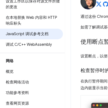
设置工作区以保存对源文件所做
的更改
通过这份 Chr
在本地替换 Web 内容和 HTTP
响应标头
如需了解调试基
Java
Script 调试参考文档
使用断点
调试 C
/
C++ Web
Assembly
设置断点，以便
网络
检查暂停时
概览
在执行暂停期间
检查网络活动
边内嵌显示当前
功能参考资料
查看网页资源