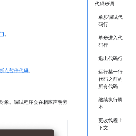
代码步调
单步调试代
码行
入门
。
单步进入代
码行
退出代码行
断点暂停代码
。
运行某一行
代码之前的
所有代码
继续执行脚
对象。调试程序会在相应声明旁
本
更改线程上
下文