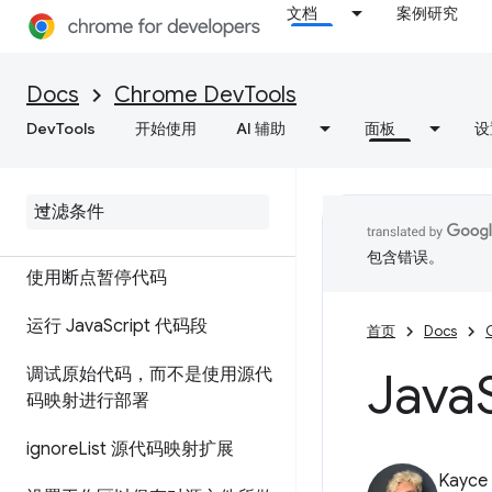
API 参考
文档
案例研究
Utilities API 参考文档
Docs
Chrome DevTools
DevTools
开始使用
AI 辅助
面板
设
来源
概览
调试 Java
Script
包含错误。
使用断点暂停代码
运行 Java
Script 代码段
首页
Docs
Java
调试原始代码，而不是使用源代
码映射进行部署
ignore
List 源代码映射扩展
Kayce