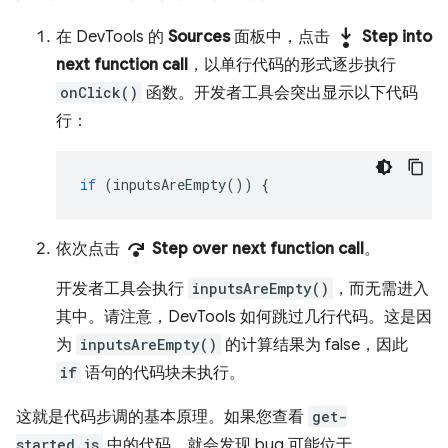
step_into
在 DevTools 的
Sources
面板中，点击
Step into
next function call
，以单行代码的形式逐步执行
onClick()
函数。开发者工具会突出显示以下代码
行：
if
(
inputsAreEmpty
())
{
step_over
依次点击
Step over next function call
。
开发者工具会执行
inputsAreEmpty()
，而无需进入
其中。请注意，DevTools 如何跳过几行代码。这是因
为
inputsAreEmpty()
的计算结果为 false，因此
if
语句的代码块未执行。
这就是代码步调的基本原理。如果您查看
get-
started.js
中的代码，就会发现 bug 可能位于