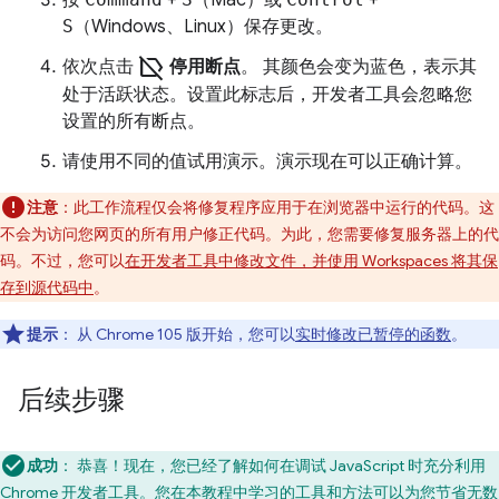
按
+
（Mac）或
+
S
（Windows、Linux）保存更改。
label_off
依次点击
停用断点
。 其颜色会变为蓝色，表示其
处于活跃状态。设置此标志后，开发者工具会忽略您
设置的所有断点。
请使用不同的值试用演示。演示现在可以正确计算。
注意
：此工作流程仅会将修复程序应用于在浏览器中运行的代码。这
不会为访问您网页的所有用户修正代码。为此，您需要修复服务器上的代
码。不过，您可以
在开发者工具中修改文件，并使用 Workspaces 将其保
存到源代码中
。
提示
：
从 Chrome 105 版开始，您可以
实时修改已暂停的函数
。
后续步骤
成功
：
恭喜！现在，您已经了解如何在调试 JavaScript 时充分利用
Chrome 开发者工具。您在本教程中学习的工具和方法可以为您节省无数