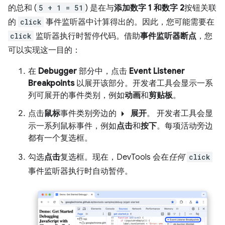
的总和 (
5 + 1 = 51
) 是在与
添加数字 1 和数字 2
按钮关联
的
click
事件监听器中计算得出的。因此，您可能需要在
click
监听器执行时暂停代码。借助
事件监听器断点
，您
可以实现这一目的：
在
Debugger
部分中，点击
Event Listener
Breakpoints
以展开该部分。开发者工具会显示一系
列可展开的事件类别，例如
动画
和
剪贴板
。
arrow_right
点击
鼠标
事件类别旁边的
展开
。 开发者工具会显
示一系列鼠标事件，例如
点击
和
按下
。每项活动旁边
都有一个复选框。
勾选
点击
复选框。现在，DevTools 会在
任何
click
事件监听器执行时自动暂停。