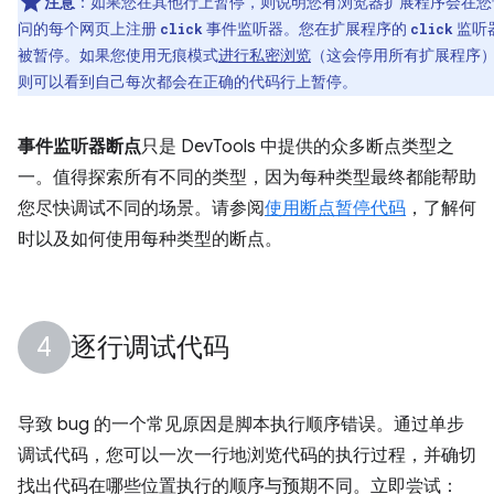
注意
：如果您在其他行上暂停，则说明您有浏览器扩展程序会在您
问的每个网页上注册
事件监听器。您在扩展程序的
监听
click
click
被暂停。如果您使用无痕模式
进行私密浏览
（这会停用所有扩展程序
则可以看到自己每次都会在正确的代码行上暂停。
事件监听器断点
只是 DevTools 中提供的众多断点类型之
一。值得探索所有不同的类型，因为每种类型最终都能帮助
您尽快调试不同的场景。请参阅
使用断点暂停代码
，了解何
时以及如何使用每种类型的断点。
逐行调试代码
导致 bug 的一个常见原因是脚本执行顺序错误。通过单步
调试代码，您可以一次一行地浏览代码的执行过程，并确切
找出代码在哪些位置执行的顺序与预期不同。立即尝试：