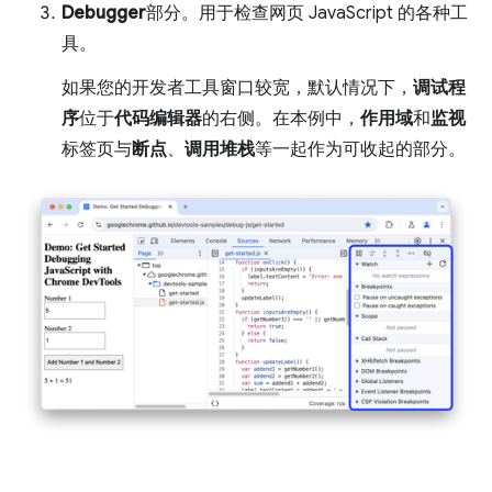
Debugger
部分。用于检查网页 JavaScript 的各种工
具。
如果您的开发者工具窗口较宽，默认情况下，
调试程
序
位于
代码编辑器
的右侧。在本例中，
作用域
和
监视
标签页与
断点
、
调用堆栈
等一起作为可收起的部分。