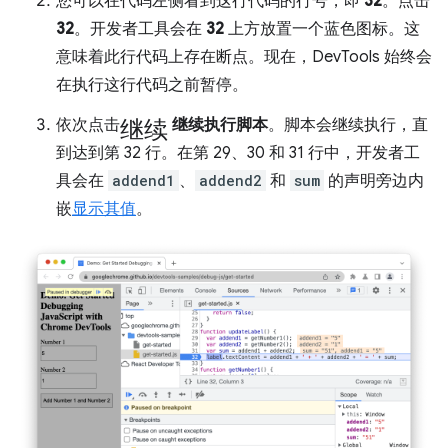
您可以在代码左侧看到这行代码的行号，即
32
。点击
32
。开发者工具会在
32
上方放置一个蓝色图标。这
意味着此行代码上存在断点。现在，DevTools 始终会
在执行这行代码之前暂停。
继续
依次点击
继续执行脚本
。脚本会继续执行，直
到达到第 32 行。在第 29、30 和 31 行中，开发者工
具会在
addend1
、
addend2
和
sum
的声明旁边内
嵌
显示其值
。