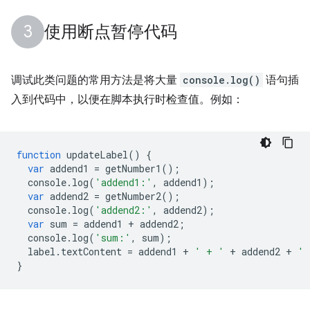
使用断点暂停代码
调试此类问题的常用方法是将大量
console.log()
语句插
入到代码中，以便在脚本执行时检查值。例如：
function
updateLabel
()
{
var
addend1
=
getNumber1
();
console
.
log
(
'addend1:'
,
addend1
);
var
addend2
=
getNumber2
();
console
.
log
(
'addend2:'
,
addend2
);
var
sum
=
addend1
+
addend2
;
console
.
log
(
'sum:'
,
sum
);
label
.
textContent
=
addend1
+
' + '
+
addend2
+
' 
}