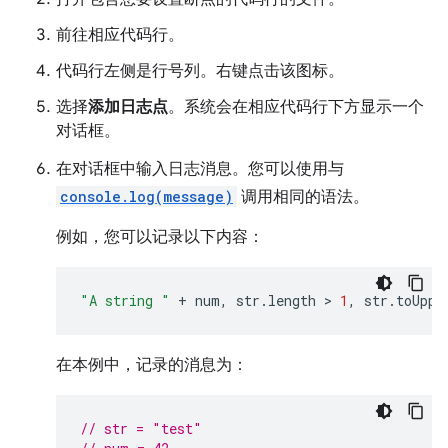
前往相应代码行。
代码行左侧是行号列。右键点击该图标。
选择
添加日志点
。系统会在相应代码行下方显示一个
对话框。
在对话框中输入日志消息。您可以使用与
console.log(message)
调用相同的语法。
例如，您可以记录以下内容：
"A string "
+
num
,
str
.
length
 > 
1
,
str
.
toUppe
在本例中，记录的消息为：
// str = "test"