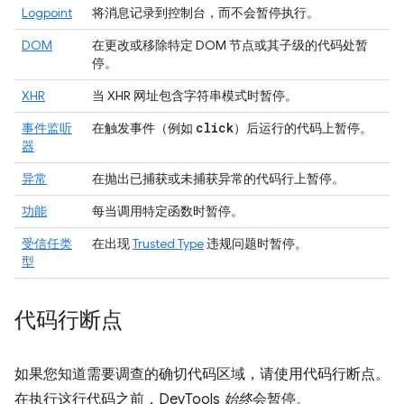
Logpoint
将消息记录到
控制台
，而不会暂停执行。
DOM
在更改或移除特定 DOM 节点或其子级的代码处暂
停。
XHR
当 XHR 网址包含字符串模式时暂停。
click
事件监听
在触发事件（例如
）后运行的代码上暂停。
器
异常
在抛出已捕获或未捕获异常的代码行上暂停。
功能
每当调用特定函数时暂停。
受信任类
在出现
Trusted Type
违规问题时暂停。
型
代码行断点
如果您知道需要调查的确切代码区域，请使用代码行断点。
在执行这行代码之前，DevTools
始终
会暂停。