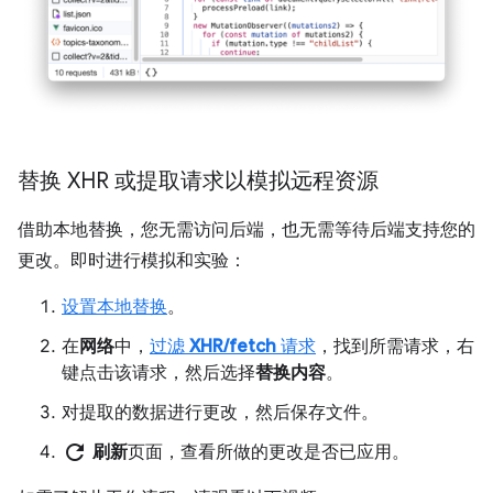
替换 XHR 或提取请求以模拟远程资源
借助本地替换，您无需访问后端，也无需等待后端支持您的
更改。即时进行模拟和实验：
设置本地替换
。
在
网络
中，
过滤
XHR/fetch
请求
，找到所需请求，右
键点击该请求，然后选择
替换内容
。
对提取的数据进行更改，然后保存文件。
refresh
刷新
页面，查看所做的更改是否已应用。