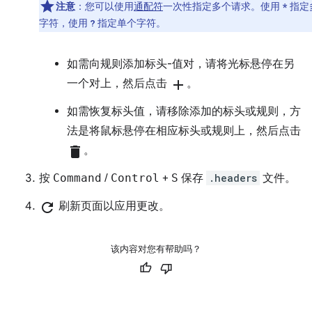
注意
：您可以使用
通配符
一次性指定多个请求。使用
指定
*
字符，使用
指定单个字符。
?
如需向规则添加标头-值对，请将光标悬停在另
一个对上，然后点击
add
。
如需恢复标头值，请移除添加的标头或规则，方
法是将鼠标悬停在相应标头或规则上，然后点击
delete
。
按
Command
/
Control
+
S
保存
.headers
文件。
refresh
刷新页面以应用更改。
该内容对您有帮助吗？