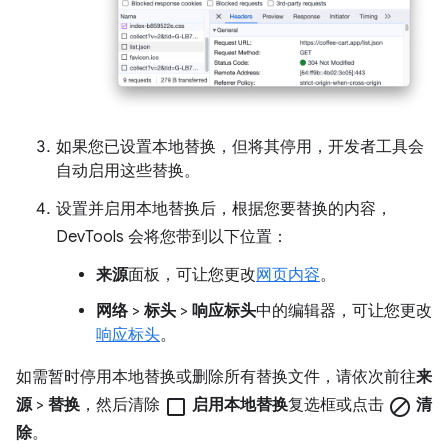
如果您已设置本地替换，但将其停用，开发者工具会
自动启用这些替换。
设置并启用本地替换后，根据您要替换的内容，
DevTools 会将您带到以下位置：
来源
面板，可让您更改
网页内容
。
网络
>
标头
>
响应标头
中的编辑器，可让您更改
响应标头
。
如需暂时停用本地替换或删除所有替换文件，请依次前往
来
源
>
替换
，然后清除
check_box_outline_blank
启用本地替换
复选框或点击
block
清
除
。