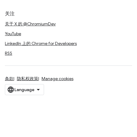
关注
关于 X 的 @ChromiumDev
YouTube
LinkedIn 上的 Chrome for Developers
RSS
条款
隐私权政策
Manage cookies