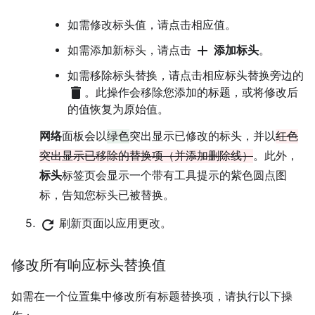
如需修改标头值，请点击相应值。
add
如需添加新标头，请点击
添加标头
。
如需移除标头替换，请点击相应标头替换旁边的
delete
。此操作会移除您添加的标题，或将修改后
的值恢复为原始值。
网络
面板会以
绿色
突出显示已修改的标头，并以
红色
突出显示已移除的替换项（并添加删除线）
。此外，
标头
标签页会显示一个带有工具提示的紫色圆点图
标，告知您标头已被替换。
refresh
刷新页面以应用更改。
修改所有响应标头替换值
如需在一个位置集中修改所有标题替换项，请执行以下操