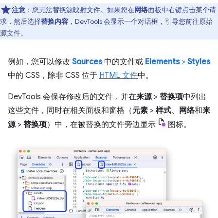
注意
：您无法替换
源映射
文件。如果您在
网络
面板中右键点击某个请
求，然后选择
替换内容
，DevTools 会显示一个对话框，引导您前往原始
源文件。
例如，您可以修改
Sources
中的文件或
Elements
>
Styles
中的 CSS，除非 CSS 位于
HTML 文件
中。
DevTools 会保存修改后的文件，并在
来源
>
替换项
中列出
这些文件，同时在相关面板和窗格（
元素
>
样式
、
网络
和
来
源
>
替换项
）中，在被替换的文件旁边显示
图标。