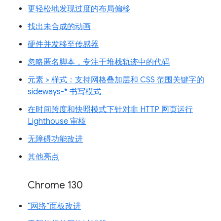
更轻松地发现过度的布局偏移
找出未合成的动画
硬件并发移至传感器
忽略匿名脚本，专注于堆栈轨迹中的代码
元素 > 样式：支持网格叠加层和 CSS 范围关键字的
sideways-* 书写模式
在时间跨度和快照模式下针对非 HTTP 网页运行
Lighthouse 审核
无障碍功能改进
其他亮点
Chrome 130
“网络”面板改进