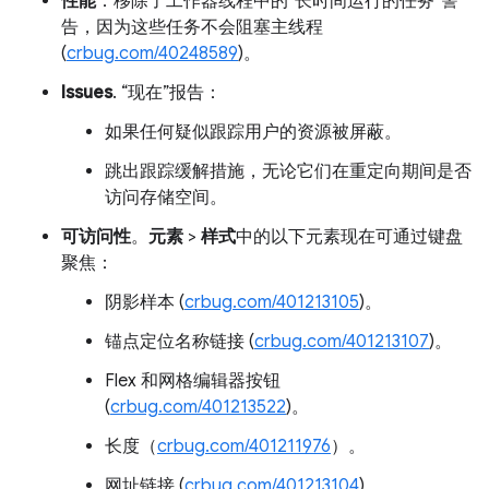
性能
：移除了工作器线程中的“长时间运行的任务”警
告，因为这些任务不会阻塞主线程
(
crbug.com/40248589
)。
Issues
. “现在”报告：
如果任何疑似跟踪用户的资源被屏蔽。
跳出跟踪缓解措施，无论它们在重定向期间是否
访问存储空间。
可访问性
。
元素
>
样式
中的以下元素现在可通过键盘
聚焦：
阴影样本 (
crbug.com/401213105
)。
锚点定位名称链接 (
crbug.com/401213107
)。
Flex 和网格编辑器按钮
(
crbug.com/401213522
)。
长度（
crbug.com/401211976
）。
网址链接 (
crbug.com/401213104
)。