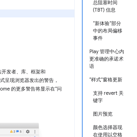
总阻塞时间
(TBT) 信息
“新体验”部分
中的布局偏移
事件
Play 管理中心内
更准确的承诺术
语
站开发者、库、框架和
“样式”窗格更新
方式呈现浏览器发出的警告，
me 的更多警告将显示在“问
支持 revert 关
键字
图片预览
颜色选择器现
在使用以空格