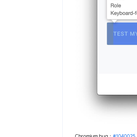
Chromium bug：
#1040025