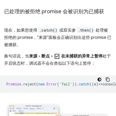
已处理的被拒绝 promise 会被识别为已捕获
现在，如果您使用
.catch()
或双实参
.then()
处理被
拒绝的 promise，“来源”面板会正确识别出这些 promise 已
被捕获。
check_box
换句话说，当
来源
>
断点
>
在未捕获的异常上暂停
处于
开启状态时，调试器不会在类似以下语句上暂停：
Promise
.
reject
(
new
Error
(
'fail'
)).
catch
((
e
)
=
>
consol