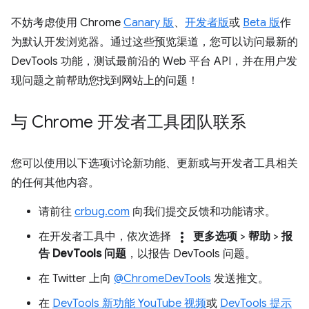
不妨考虑使用 Chrome
Canary 版
、
开发者版
或
Beta 版
作
为默认开发浏览器。通过这些预览渠道，您可以访问最新的
DevTools 功能，测试最前沿的 Web 平台 API，并在用户发
现问题之前帮助您找到网站上的问题！
与 Chrome 开发者工具团队联系
您可以使用以下选项讨论新功能、更新或与开发者工具相关
的任何其他内容。
请前往
crbug.com
向我们提交反馈和功能请求。
more_vert
在开发者工具中，依次选择
更多选项
>
帮助
>
报
告 DevTools 问题
，以报告 DevTools 问题。
在 Twitter 上向
@ChromeDevTools
发送推文。
在
DevTools 新功能 YouTube 视频
或
DevTools 提示