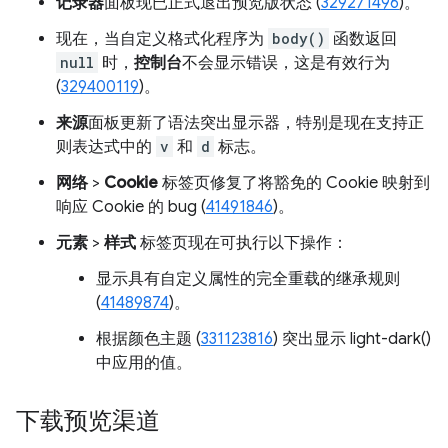
记录器
面板现已正式退出预览版状态 (
329271496
)。
现在，当自定义格式化程序为
body()
函数返回
null
时，
控制台
不会显示错误，这是有效行为
(
329400119
)。
来源
面板更新了语法突出显示器，特别是现在支持正
则表达式中的
v
和
d
标志。
网络
>
Cookie
标签页修复了将豁免的 Cookie 映射到
响应 Cookie 的 bug (
41491846
)。
元素
>
样式
标签页现在可执行以下操作：
显示具有自定义属性的完全重载的继承规则
(
41489874
)。
根据颜色主题 (
331123816
) 突出显示 light-dark()
中应用的值。
下载预览渠道