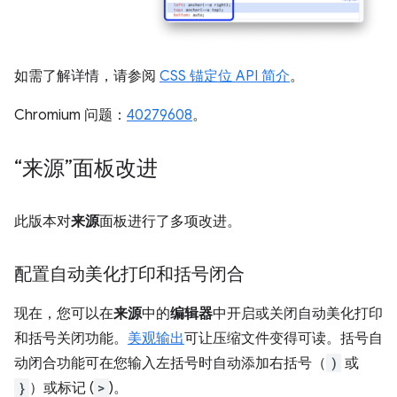
如需了解详情，请参阅
CSS 锚定位 API 简介
。
Chromium 问题：
40279608
。
“来源”面板改进
此版本对
来源
面板进行了多项改进。
配置自动美化打印和括号闭合
现在，您可以在
来源
中的
编辑器
中开启或关闭自动美化打印
和括号关闭功能。
美观输出
可让压缩文件变得可读。括号自
动闭合功能可在您输入左括号时自动添加右括号（
)
或
}
）或标记 (
>
)。