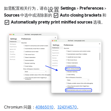
设置
如需配置相关行为，请在
Settings
>
Preferences
>
check_box
Sources
中选中或清除新的
Auto closing brackets
和
check_box
Automatically pretty print minified sources
选项。
Chromium 问题：
40865010
、
324314570
。