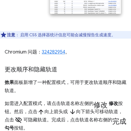
注意
：
启用 CSS 选择器统计信息可能会减慢报告生成速度。
Chromium 问题：
324282954
。
更改顺序和隐藏轨道
效果
面板新增了一种配置模式，可用于更改轨道顺序和隐藏
轨道。
修改
如需进入配置模式，请点击轨道名称左侧的
修改
按
arrow_upward
arrow_downward
钮。然后，点击
向上箭头或
向下箭头可移动轨道，
visibility_off
完成
点击
可隐藏轨道。完成后，点击轨道名称右侧的
勾号
按钮。