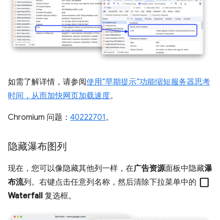
如需了解详情，请参阅
使用“早期提示”功能缩短服务器思考
时间，从而加快网页加载速度
。
Chromium 问题：
40222701
。
隐藏瀑布图列
现在，您可以像隐藏其他列一样，在
广告资源
面板中隐藏
瀑
check_box_outline_blank
布流
列。右键点击任意列名称，然后清除下拉菜单中的
Waterfall
复选框。