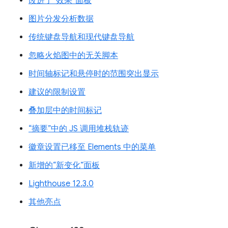
改进了“效果”面板
图片分发分析数据
传统键盘导航和现代键盘导航
忽略火焰图中的无关脚本
时间轴标记和悬停时的范围突出显示
建议的限制设置
叠加层中的时间标记
“摘要”中的 JS 调用堆栈轨迹
徽章设置已移至 Elements 中的菜单
新增的“新变化”面板
Lighthouse 12.3.0
其他亮点