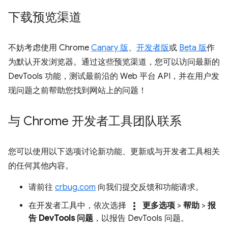
下载预览渠道
不妨考虑使用 Chrome
Canary 版
、
开发者版
或
Beta 版
作
为默认开发浏览器。通过这些预览渠道，您可以访问最新的
DevTools 功能，测试最前沿的 Web 平台 API，并在用户发
现问题之前帮助您找到网站上的问题！
与 Chrome 开发者工具团队联系
您可以使用以下选项讨论新功能、更新或与开发者工具相关
的任何其他内容。
请前往
crbug.com
向我们提交反馈和功能请求。
more_vert
在开发者工具中，依次选择
更多选项
>
帮助
>
报
告 DevTools 问题
，以报告 DevTools 问题。