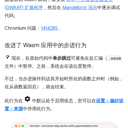
(DWARF) 扩展程序
，然后在
Mandelbrot 演示
中逐步调试
代码。
Chromium 问题：
1414289
。
改进了 Wasm 应用中的步进行为
现在，在原始代码中
单步跳过
可避免在反汇编（
.wasm
文件）中暂停。之前，系统会在该位置暂停。
不过，当步进操作到达其开始时所在的函数之外时（例如，
在从函数返回后），就会结束。
此行为在
中默认处于启用状态，您可以在
设置
>
偏好设
置
>
来源
中停用此行为。