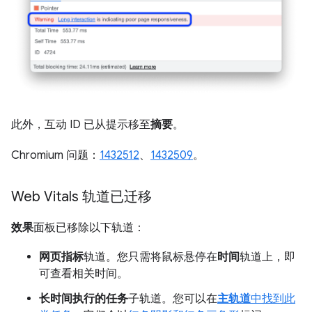
此外，互动 ID 已从提示移至
摘要
。
Chromium 问题：
1432512
、
1432509
。
Web Vitals 轨道已迁移
效果
面板已移除以下轨道：
网页指标
轨道。您只需将鼠标悬停在
时间
轨道上，即
可查看相关时间。
长时间执行的任务
子轨道。您可以在
主轨道
中找到此