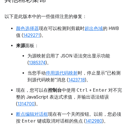
以下是此版本中的一些值得注意的修复：
颜色选择器
现在可以检测到剪裁时
超出色域
的 HWB
值 (
1429271
)。
来源
面板：
为源映射启用了 JSON 语法突出显示功能
(
1385374
)。
当您手动
停用源代码映射
时，停止显示“已检测
到源代码映射”消息 (
1423718
)。
现在，您可以在
控制台
中使用
Ctrl
+
Enter
对不完
整的 JavaScript 表达式求值，并输出语法错误
(
1314700
)。
断点编辑对话框
现在有一个关闭按钮。以前，您必须
按
Enter
键或取消对话框的焦点 (
1412980
)。