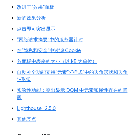
改进了“效果”面板
新的效果分析
点击即可突出显示
“网络请求摘要”中的服务器计时
在“隐私和安全”中过滤 Cookie
各面板中表格的大小（以 kB 为单位）
自动补全功能支持“元素”>“样式”中的边角形状和边角
*-形状
实验性功能：突出显示 DOM 中元素和属性存在的问
题
Lighthouse 12.5.0
其他亮点