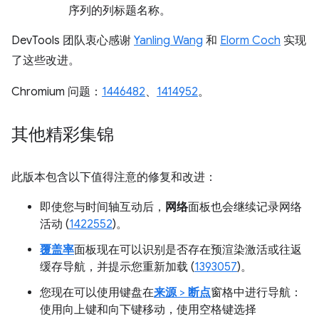
序列的列标题名称。
DevTools 团队衷心感谢
Yanling Wang
和
Elorm Coch
实现
了这些改进。
Chromium 问题：
1446482
、
1414952
。
其他精彩集锦
此版本包含以下值得注意的修复和改进：
即使您与时间轴互动后，
网络
面板也会继续记录网络
活动 (
1422552
)。
覆盖率
面板现在可以识别是否存在预渲染激活或往返
缓存导航，并提示您重新加载 (
1393057
)。
您现在可以使用键盘在
来源
>
断点
窗格中进行导航：
使用
向上键
和
向下键
移动，使用
空格键
选择