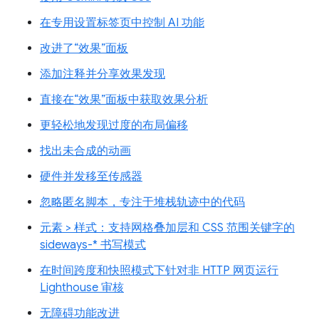
在专用设置标签页中控制 AI 功能
改进了“效果”面板
添加注释并分享效果发现
直接在“效果”面板中获取效果分析
更轻松地发现过度的布局偏移
找出未合成的动画
硬件并发移至传感器
忽略匿名脚本，专注于堆栈轨迹中的代码
元素 > 样式：支持网格叠加层和 CSS 范围关键字的
sideways-* 书写模式
在时间跨度和快照模式下针对非 HTTP 网页运行
Lighthouse 审核
无障碍功能改进