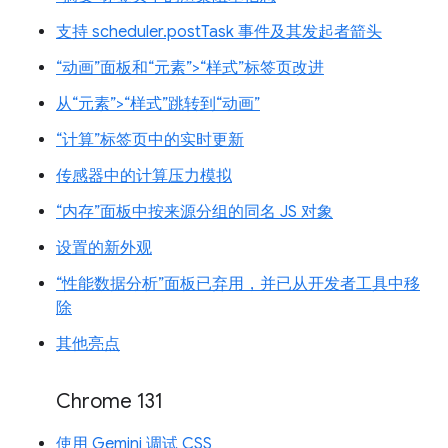
支持 scheduler.postTask 事件及其发起者箭头
“动画”面板和“元素”>“样式”标签页改进
从“元素”>“样式”跳转到“动画”
“计算”标签页中的实时更新
传感器中的计算压力模拟
“内存”面板中按来源分组的同名 JS 对象
设置的新外观
“性能数据分析”面板已弃用，并已从开发者工具中移
除
其他亮点
Chrome 131
使用 Gemini 调试 CSS