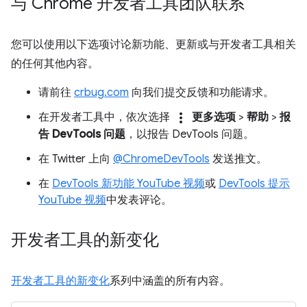
与 Chrome 开发者工具团队联系
您可以使用以下选项讨论新功能、更新或与开发者工具相关
的任何其他内容。
请前往
crbug.com
向我们提交反馈和功能请求。
more_vert
在开发者工具中，依次选择
更多选项
>
帮助
>
报
告 DevTools 问题
，以报告 DevTools 问题。
在 Twitter 上向
@ChromeDevTools
发送推文。
在
DevTools 新功能 YouTube 视频
或
DevTools 提示
YouTube 视频
中发表评论。
开发者工具的新变化
开发者工具的新变化
系列中涵盖的所有内容。